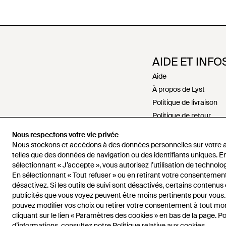
AIDE ET INFO
Aide
À propos de Lyst
Politique de livraison
Politique de retour
Paiements
Nous respectons votre vie privée
Politique de rembour
Nous stockons et accédons à des données personnelles sur votre a
Recrutement
telles que des données de navigation ou des identifiants uniques. E
sélectionnant « J’accepte », vous autorisez l’utilisation de technolog
Nous contacter
En sélectionnant « Tout refuser » ou en retirant votre consentement
Conditions générales
désactivez. Si les outils de suivi sont désactivés, certains contenus
Politiques de confidenti
publicités que vous voyez peuvent être moins pertinents pour vous
pouvez modifier vos choix ou retirer votre consentement à tout m
Propriété intellectuelle
cliquant sur le lien « Paramètres des cookies » en bas de la page. Po
d’informations, consultez notre
Politique relative aux cookies