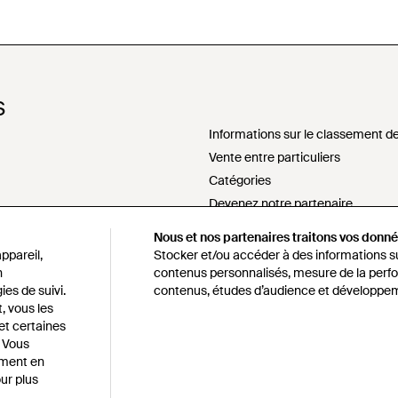
S
Informations sur le classement de
Vente entre particuliers
Catégories
Devenez notre partenaire
Ne pas vendre ou partager mes i
Nous et nos partenaires traitons vos donnée
sement
Déclaration sur l'esclavage mode
ppareil,
Stocker et/ou accéder à des informations sur
s172 déclaration
n
contenus personnalisés, mesure de la perfo
ies de suivi.
contenus, études d’audience et développem
Politique d'approvisionnement re
, vous les
Code de conduite
 et certaines
alité et cookies
Lyst survey sweepstakes official r
. Vous
oment en
ur plus