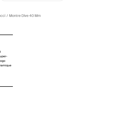
cci
Montre Dive 40 Mm
t
uper-
logo
céramique