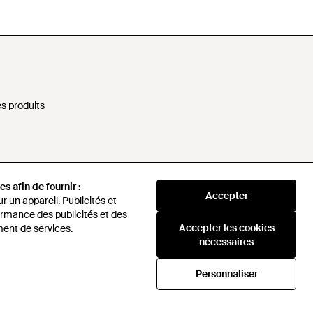
s produits
nformations personnelles
s afin de fournir :
Accepter
rne
 un appareil. Publicités et
rmance des publicités et des
Accepter les cookies
ent de services.
sponsable
nécessaires
ules
Personnaliser