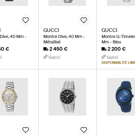
I
GUCCI
GUCCI
Dive, 40 Mm -
Montre Dive, 40 Mm -
Montre G-Timele
Métallisé
Mm - Bleu
50 €
2 450 €
2 200 €
i
Gucci
Gucci
DISPONIBILITÉ LIM