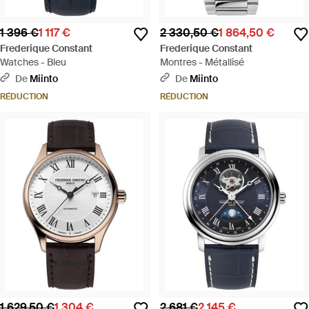
1 396 €
1 117 €
2 330,50 €
1 864,50 €
Frederique Constant
Frederique Constant
Watches - Bleu
Montres - Métallisé
De
Miinto
De
Miinto
RÉDUCTION
RÉDUCTION
1 629,50 €
1 304 €
2 681 €
2 145 €