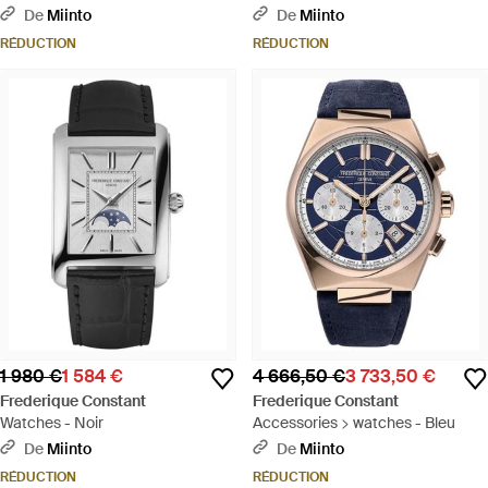
De
Miinto
De
Miinto
RÉDUCTION
RÉDUCTION
1 980 €
1 584 €
4 666,50 €
3 733,50 €
Frederique Constant
Frederique Constant
Watches - Noir
Accessories > watches - Bleu
De
Miinto
De
Miinto
RÉDUCTION
RÉDUCTION