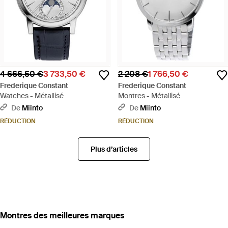
4 666,50 €
3 733,50 €
2 208 €
1 766,50 €
Frederique Constant
Frederique Constant
Watches - Métallisé
Montres - Métallisé
De
Miinto
De
Miinto
RÉDUCTION
RÉDUCTION
Plus d’articles
‪Montres‬ des meilleures marques