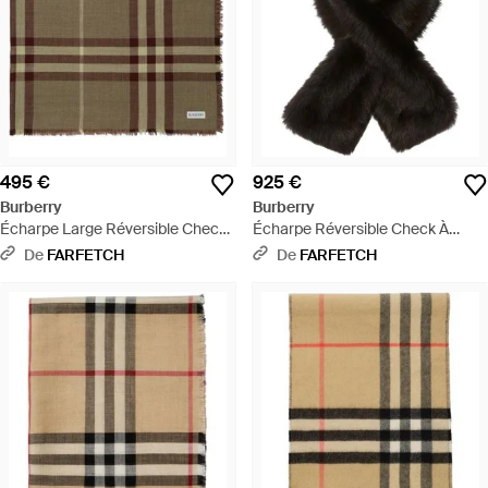
495 €
925 €
Burberry
Burberry
Écharpe Large Réversible Check
Écharpe Réversible Check À
En Laine-Soie - Vert
Design Matelassé - Noir
De
FARFETCH
De
FARFETCH