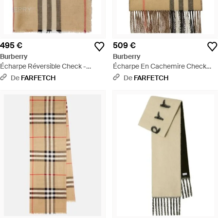
495 €
509 €
Burberry
Burberry
Écharpe Réversible Check -
Écharpe En Cachemire Check
Multicolore
Contrastée - Noir
De
FARFETCH
De
FARFETCH