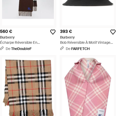
560 €
393 €
Burberry
Burberry
Écharpe Réversible En
Bob Réversible À Motif Vintage
Cachemire À Carreaux Marron -
Check - Noir
De
TheDoubleF
De
FARFETCH
Marron