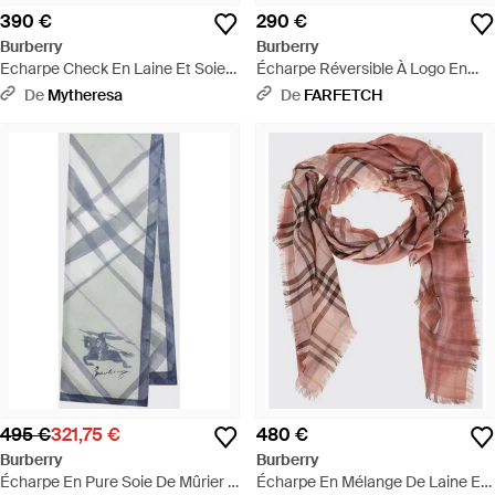
390 €
290 €
Burberry
Burberry
Echarpe Check En Laine Et Soie -
Écharpe Réversible À Logo En
Neutre
Intarsia - Métallisé
De
Mytheresa
De
FARFETCH
495 €
321,75 €
480 €
Burberry
Burberry
Écharpe En Pure Soie De Mûrier À
Écharpe En Mélange De Laine Et