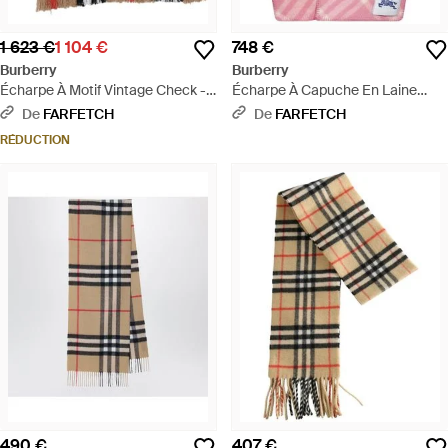
1 623 €
1 104 €
748 €
Burberry
Burberry
Écharpe À Motif Vintage Check -
Écharpe À Capuche En Laine
Neutre
Check - Rose
De
FARFETCH
De
FARFETCH
RÉDUCTION
490 €
407 €