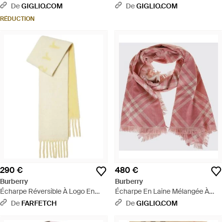
Motif Check Et Logo Ekd - Bleu
Soie À Motif Check - Rose
De
GIGLIO.COM
De
GIGLIO.COM
RÉDUCTION
290 €
480 €
Burberry
Burberry
Écharpe Réversible À Logo En
Écharpe En Laine Mélangée À
Intarsia - Métallisé
Motif Check Et Ourlet À Franges -
De
FARFETCH
De
GIGLIO.COM
Rose