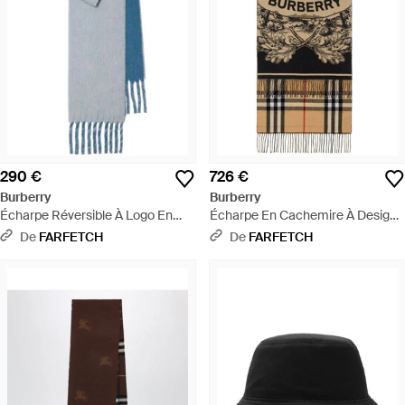
290 €
726 €
Burberry
Burberry
Écharpe Réversible À Logo En
Écharpe En Cachemire À Design
Intarsia - Bleu
Réversible - Neutre
De
FARFETCH
De
FARFETCH