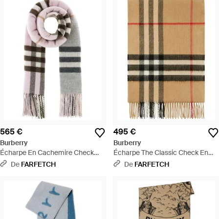
565 €
495 €
Burberry
Burberry
Écharpe En Cachemire Check
Écharpe The Classic Check En
Contrastée - Rose
Cachemire - Multicolore
De
FARFETCH
De
FARFETCH