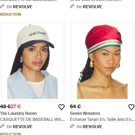
COORS DENIM PAPA CAP en
COWBOY TRUCKER en Black. -
De
REVOLVE
De
REVOLVE
Cream. - Bleu
Noir
RÉDUCTION
43 €
27 €
64 €
The Laundry Room
Seven Wonders
CASQUETTE DE BASEBALL WILD
Écharpe Tanah En. Taille Also En
CAUGHT PAPA CAP en White. -
Xs-M - Rouge
De
REVOLVE
De
REVOLVE
Bleu
RÉDUCTION