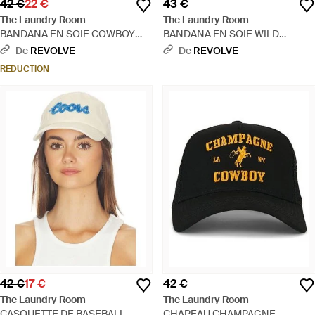
42 €
22 €
43 €
The Laundry Room
The Laundry Room
BANDANA EN SOIE COWBOY
BANDANA EN SOIE WILD
COUNTRY GROWN WILD
CAUGHT SARDINES en Yellow. -
De
REVOLVE
De
REVOLVE
BERRIES en Red. - Rose
Jaune
RÉDUCTION
42 €
17 €
42 €
The Laundry Room
The Laundry Room
CASQUETTE DE BASEBALL
CHAPEAU CHAMPAGNE