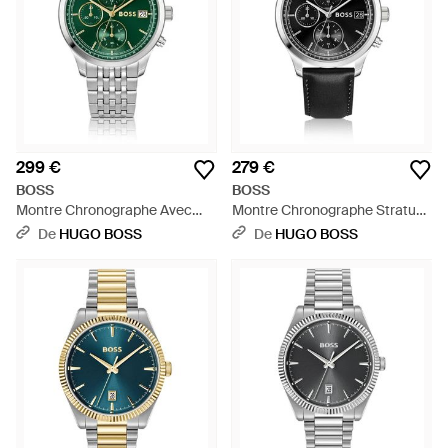
299 €
279 €
BOSS
BOSS
Montre Chronographe Avec
Montre Chronographe Stratus
Cadran Vert Stratus Et Bracelet
Avec Bracelet En Cuir - Noir
De
HUGO BOSS
De
HUGO BOSS
À Maillons - Vert