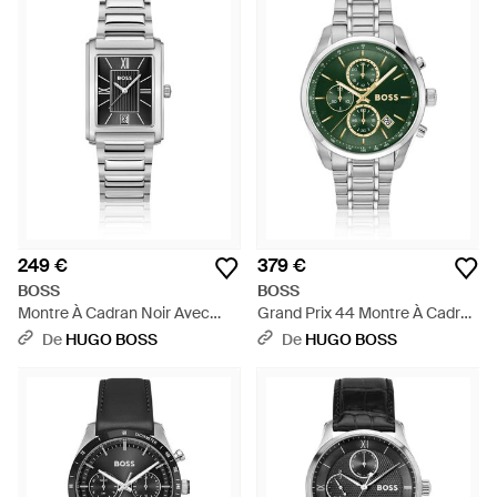
249 €
379 €
BOSS
BOSS
Montre À Cadran Noir Avec
Grand Prix 44 Montre À Cadran
Bracelet À Maillons En H -
Vert Et Bracelet En Acier - Vert
De
HUGO BOSS
De
HUGO BOSS
Blanc