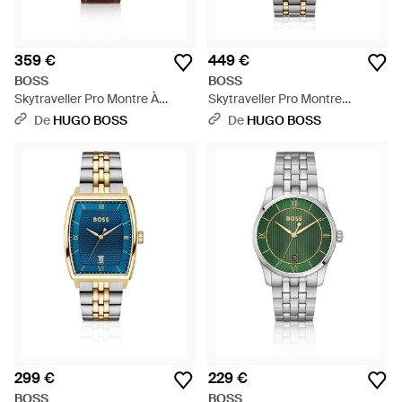
359 €
449 €
BOSS
BOSS
Skytraveller Pro Montre À
Skytraveller Pro Montre
Cadran Bleu Dotée D'Un Verre
Bicolore Avec Verre Saphir -
De
HUGO BOSS
De
HUGO BOSS
Saphir - Bleu
Métallisé
299 €
229 €
BOSS
BOSS