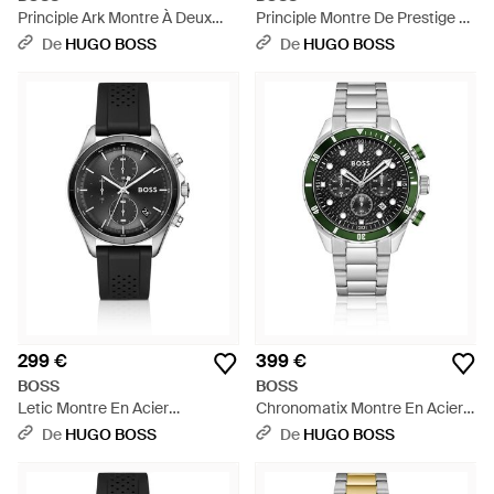
Principle Ark Montre À Deux
Principle Montre De Prestige À
Tons À Cadran Bleu Texturé -
Cadran Texturé Vert - Vert
De
HUGO BOSS
De
HUGO BOSS
Bleu
299 €
399 €
BOSS
BOSS
Letic Montre En Acier
Chronomatix Montre En Acier
Inoxydable À Bracelet En
Inoxydable À Cadran Texturé À
De
HUGO BOSS
De
HUGO BOSS
Silicone Perforé - Noir
Motif Monogrammé -
Multicolore