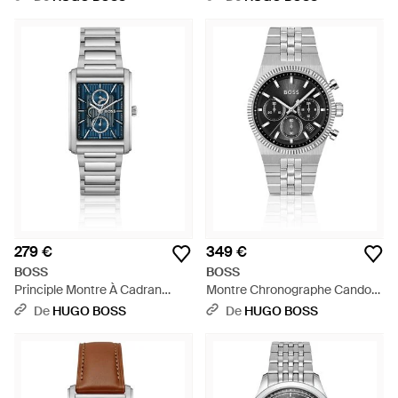
Bleu
Cannelée - Bleu
279 €
349 €
BOSS
BOSS
Principle Montre À Cadran
Montre Chronographe Candor
Squelette Bleu Texturé Et
À Cadran Noir Et Lunette
De
HUGO BOSS
De
HUGO BOSS
Bracelet À Maillons - Blanc
Cannelée - Multicolore