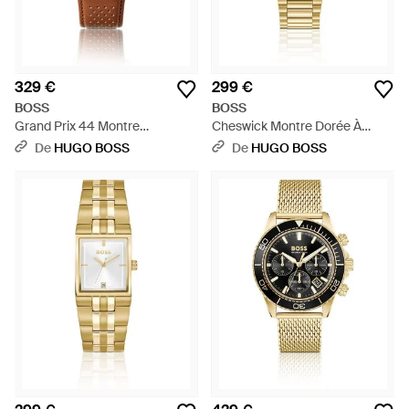
329 €
299 €
BOSS
BOSS
Grand Prix 44 Montre
Cheswick Montre Dorée À
Chronographe À Bracelet En
Lunette Cannelée - Métallisé
De
HUGO BOSS
De
HUGO BOSS
Cuir Perforé - Blanc