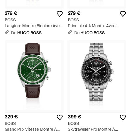
279 €
279 €
BOSS
BOSS
Langford Montre Bicolore Avec
Principle Ark Montre Avec
Bracelet À Cinq Maillons -
Cadran Noir Texturé - Noir
De
HUGO BOSS
De
HUGO BOSS
Métallisé
329 €
399 €
BOSS
BOSS
Grand Prix Vitesse Montre À
Skytraveller Pro Montre À