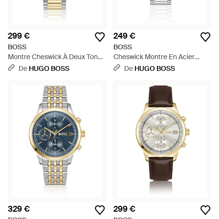
299 €
249 €
BOSS
BOSS
Montre Cheswick À Deux Tons
Cheswick Montre En Acier
À Lunette Cannelée - Métallisé
Inoxydable À Lunette Cannelée
De
HUGO BOSS
De
HUGO BOSS
- Gris
329 €
299 €