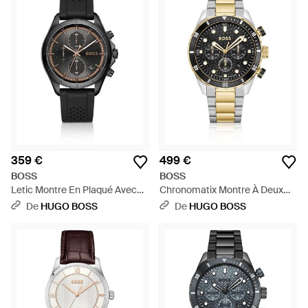
359 €
499 €
BOSS
BOSS
Letic Montre En Plaqué Avec
Chronomatix Montre À Deux
Bracelet En Silicone Perforé -
Tons À Cadran Texturé
De
HUGO BOSS
De
HUGO BOSS
Noir
Monogrammé - Métallisé