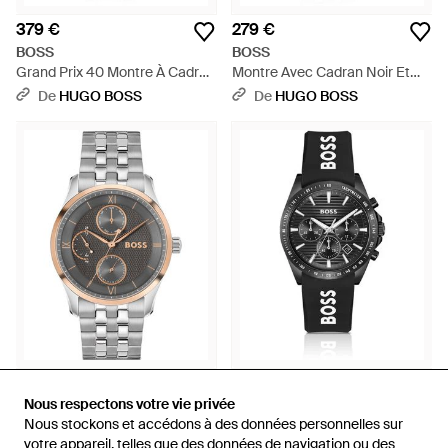
379 €
279 €
BOSS
BOSS
Grand Prix 40 Montre À Cadran
Montre Avec Cadran Noir Et
Noir Et Bracelet En Acier -
Bracelet À Maillons -
De
HUGO BOSS
De
HUGO BOSS
Métallisé
Multicolore
349 €
329 €
Nous respectons votre vie privée
Nous respectons votre vie privée
BOSS
BOSS
Nous stockons et accédons à des données personnelles sur
Nous stockons et accédons à des données personnelles sur
Principle Master Montre À
Strike Montre Chronographe À
votre appareil, telles que des données de navigation ou des
votre appareil, telles que des données de navigation ou des
Cadran Gris Texturé Avec
Cadran Et Bracelet En Silicone