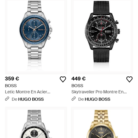
359 €
449 €
BOSS
BOSS
Letic Montre En Acier
Skytraveller Pro Montre En
Inoxydable Avec Cadran Bleu -
Acier Plaqué Avec Verre Saphir
De
HUGO BOSS
De
HUGO BOSS
Bleu
- Noir