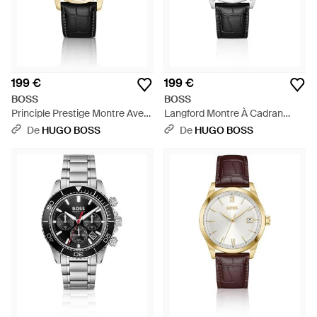
199 €
199 €
BOSS
BOSS
Principle Prestige Montre Avec
Langford Montre À Cadran
Cadran Texturé - Noir
Avec Bracelet En Cuir Façon
De
HUGO BOSS
De
HUGO BOSS
Crocodile - Noir