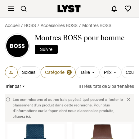
Accueil
BOSS
Accessoires BOSS
Montres BOSS
Montres BOSS pour homme
Suivre
Soldes
Catégorie
Taille
Prix
Couleu
2
Trier par
111
résultats
de
3
partenaires
Les commissions et autres frais payés à Lyst peuvent affecter le
classement d'un produit dans cette recherche. Pour plus
d'informations sur la façon dont nous classons les produits,
cliquez
ici
.