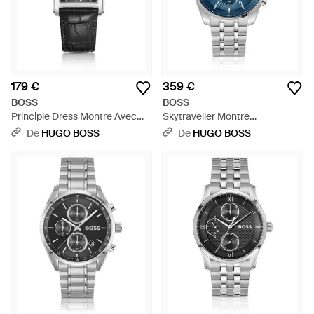
179 €
359 €
BOSS
BOSS
Principle Dress Montre Avec
Skytraveller Montre
Cadran Et Bracelet En Cuir
Chronographe À Cadran Bleu
De
HUGO BOSS
De
HUGO BOSS
Emé Façon Alligator - Noir
Et Bracelet En Acier - Bleu