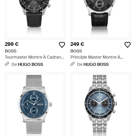
299 €
249 €
BOSS
BOSS
Tourmaster Montre À Cadran
Principle Master Montre À
Et Bracelet En Cuir - Noir
Cadran Texturé Et Bracelet En
De
HUGO BOSS
De
HUGO BOSS
Cuir - Noir