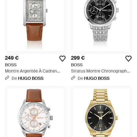
249 €
299 €
BOSS
BOSS
Montre Argentée À Cadran
Stratus Montre Chronographe
Squelette Texturé - Blanc
Avec Bracelet À Sept Maillons -
De
HUGO BOSS
De
HUGO BOSS
Noir