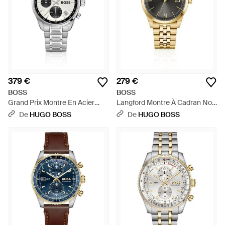
379 €
279 €
BOSS
BOSS
Grand Prix Montre En Acier
Langford Montre À Cadran Noir
Inoxydable À Cadran Blanc
Et Bracelet À Cinq Maillons -
De
HUGO BOSS
De
HUGO BOSS
Argenté - Métallisé
Métallisé