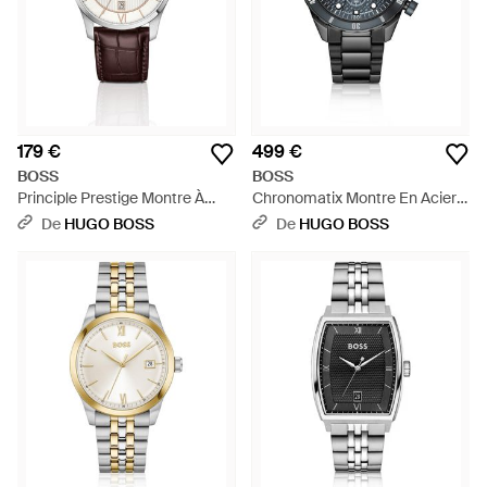
179 €
499 €
BOSS
BOSS
Principle Prestige Montre À
Chronomatix Montre En Acier
Cadran Blanc Argenté Texturé -
Plaqué À Cadran Monogrammé
De
HUGO BOSS
De
HUGO BOSS
Blanc
- Noir