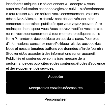
De
HUGO BOSS
De
HUGO BOSS
identifiants uniques. En sélectionnant « J’accepte », vous
identifiants uniques. En sélectionnant « J’accepte », vous
Bracelet À Maillons -
Avec Logo - Noir
autorisez l’utilisation de technologies de suivi. En sélectionnant
autorisez l’utilisation de technologies de suivi. En sélectionnant
Multicolore
« Tout refuser » ou en retirant votre consentement, vous les
« Tout refuser » ou en retirant votre consentement, vous les
désactivez. Si les outils de suivi sont désactivés, certains
désactivez. Si les outils de suivi sont désactivés, certains
contenus et certaines publicités que vous voyez peuvent être
contenus et certaines publicités que vous voyez peuvent être
moins pertinents pour vous. Vous pouvez modifier vos choix ou
moins pertinents pour vous. Vous pouvez modifier vos choix ou
retirer votre consentement à tout moment en cliquant sur le
retirer votre consentement à tout moment en cliquant sur le
lien « Paramètres des cookies » en bas de la page. Pour plus
lien « Paramètres des cookies » en bas de la page. Pour plus
d’informations, consultez notre
d’informations, consultez notre
Politique relative aux cookies
Politique relative aux cookies
Nous et nos partenaires traitons vos données afin de fournir :
Nous et nos partenaires traitons vos données afin de fournir :
Stocker et/ou accéder à des informations sur un appareil.
Stocker et/ou accéder à des informations sur un appareil.
Publicités et contenus personnalisés, mesure de la
Publicités et contenus personnalisés, mesure de la
performance des publicités et des contenus, études d’audience
performance des publicités et des contenus, études d’audience
et développement de services.
et développement de services.
379 €
379 €
Accepter
Accepter
BOSS
BOSS
Strike Montre En Plaqué Avec
Hero 2.0 Montre Chronographe
Bracelet À Maillons En H Ton
À Cadran Vert Et Bracelet En
Accepter les cookies nécessaires
Accepter les cookies nécessaires
De
HUGO BOSS
De
HUGO BOSS
Sur Ton - Noir
Acier - Vert
Personnaliser
Personnaliser