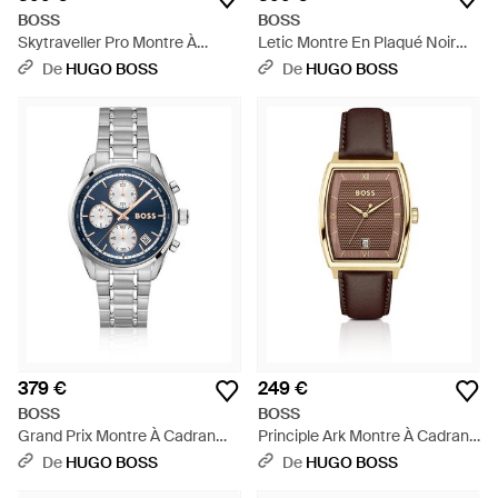
BOSS
BOSS
Skytraveller Pro Montre À
Letic Montre En Plaqué Noir
Cadran Vert Et Verre Saphir -
Avec Cadran Bleu - Multicolore
De
HUGO BOSS
De
HUGO BOSS
Vert
379 €
249 €
BOSS
BOSS
Grand Prix Montre À Cadran
Principle Ark Montre À Cadran
Bleu En Acier Inoxydable - Bleu
Marron Texturé - Multicolore
De
HUGO BOSS
De
HUGO BOSS