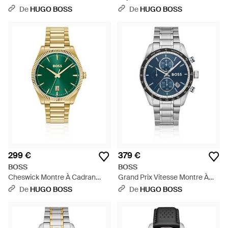
Cadran Vert Et Bracelet Perforé
Cadran Noir Avec Verre Saphir
De
HUGO BOSS
De
HUGO BOSS
- Vert
- Noir
299 €
379 €
BOSS
BOSS
Cheswick Montre À Cadran
Grand Prix Vitesse Montre À
Vert À Lunette Cannelée -
Cadran Bleu Et Bracelet
De
HUGO BOSS
De
HUGO BOSS
Métallisé
Intégré - Bleu