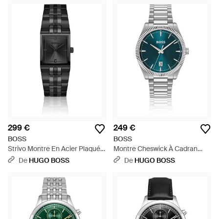
299 €
249 €
BOSS
BOSS
Strivo Montre En Acier Plaqué
Montre Cheswick À Cadran
Avec Effet À Rayures - Noir
Bleu Et Lunette Cannelée -
De
HUGO BOSS
De
HUGO BOSS
Bleu