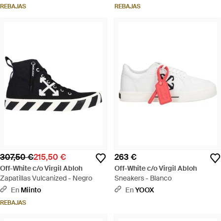
REBAJAS
REBAJAS
307,50 €
215,50 €
263 €
Off-White c/o Virgil Abloh
Off-White c/o Virgil Abloh
Zapatillas Vulcanized - Negro
Sneakers - Blanco
En
Miinto
En
YOOX
REBAJAS