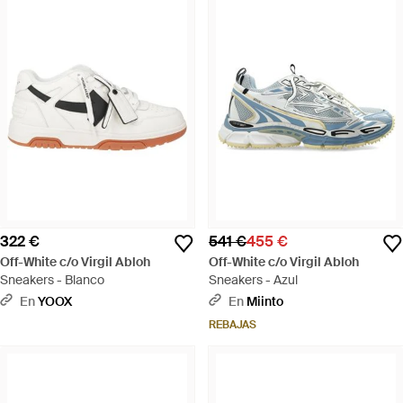
322 €
541 €
455 €
Off-White c/o Virgil Abloh
Off-White c/o Virgil Abloh
Sneakers - Blanco
Sneakers - Azul
En
YOOX
En
Miinto
REBAJAS