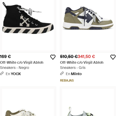
169 €
510,50 €
341,50 €
Off-White c/o Virgil Abloh
Off-White c/o Virgil Abloh
Sneakers - Negro
Sneakers - Gris
En
YOOX
En
Miinto
REBAJAS