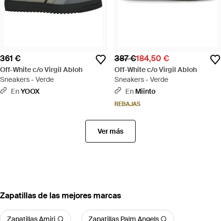
361 €
387 €
184,50 €
Off-White c/o Virgil Abloh
Off-White c/o Virgil Abloh
Sneakers - Verde
Sneakers - Verde
En
YOOX
En
Miinto
REBAJAS
Ver más
Zapatillas de las mejores marcas
Zapatillas Amiri
Zapatillas Palm Angels