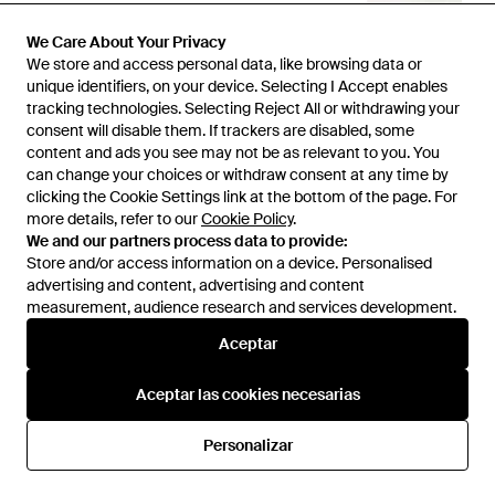
We Care About Your Privacy
We store and access personal data, like browsing data or
unique identifiers, on your device. Selecting I Accept enables
tracking technologies. Selecting Reject All or withdrawing your
consent will disable them. If trackers are disabled, some
1
/
2
content and ads you see may not be as relevant to you. You
can change your choices or withdraw consent at any time by
clicking the Cookie Settings link at the bottom of the page. For
Disponible anteriormente en:
Miinto
more details, refer to our
Cookie Policy
.
We and our partners process data to provide:
Store and/or access information on a device. Personalised
advertising and content, advertising and content
measurement, audience research and services development.
Aceptar
Aceptar las cookies necesarias
Ayuda e información
Personalizar