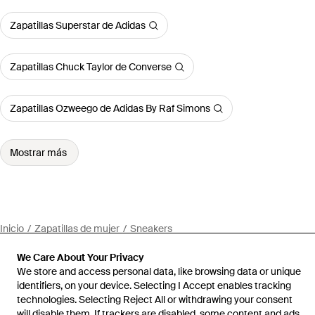
Zapatillas Superstar de Adidas
Zapatillas Chuck Taylor de Converse
Zapatillas Ozweego de Adidas By Raf Simons
Mostrar más
Inicio
Zapatillas de mujer
Sneakers
We Care About Your Privacy
We store and access personal data, like browsing data or unique
identifiers, on your device. Selecting I Accept enables tracking
technologies. Selecting Reject All or withdrawing your consent
Ayuda e información
will disable them. If trackers are disabled, some content and ads