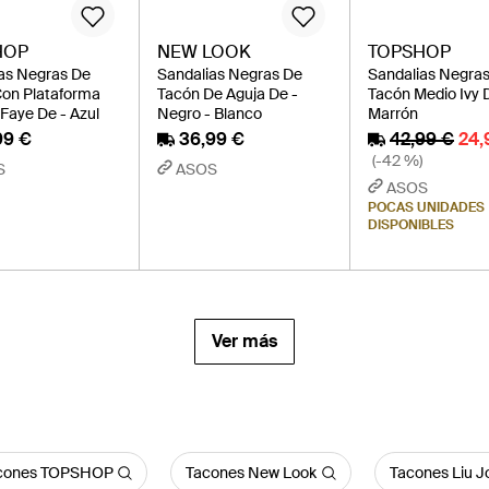
HOP
NEW LOOK
TOPSHOP
as Negras De
Sandalias Negras De
Sandalias Negra
on Plataforma
Tacón De Aguja De -
Tacón Medio Ivy 
Faye De - Azul
Negro - Blanco
Marrón
99 €
36,99 €
42,99 €
24,
(-42 %)
S
ASOS
ASOS
POCAS UNIDADES
DISPONIBLES
Ver más
cones TOPSHOP
Tacones New Look
Tacones Liu J