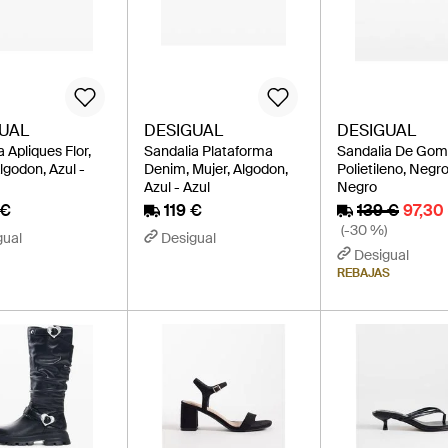
UAL
DESIGUAL
DESIGUAL
 Apliques Flor,
Sandalia Plataforma
Sandalia De Gom
lgodon, Azul -
Denim, Mujer, Algodon,
Polietileno, Negro
Azul - Azul
Negro
 €
119 €
139 €
97,30
(-30 %)
gual
Desigual
Desigual
REBAJAS