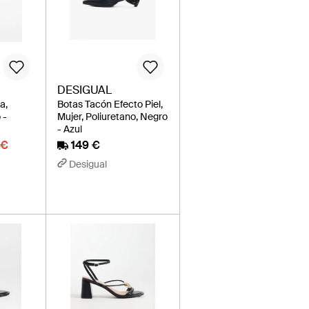
DESIGUAL
a,
Botas Tacón Efecto Piel,
 -
Mujer, Poliuretano, Negro
- Azul
 €
149 €
Desigual