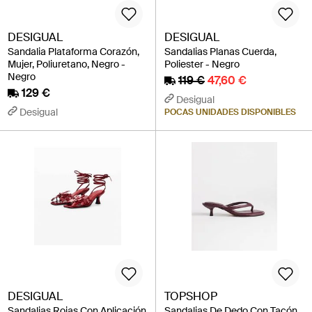
DESIGUAL
DESIGUAL
Sandalia Plataforma Corazón,
Sandalias Planas Cuerda,
Mujer, Poliuretano, Negro -
Poliester - Negro
Negro
119 €
47,60 €
129 €
Desigual
Desigual
POCAS UNIDADES DISPONIBLES
DESIGUAL
TOPSHOP
Sandalias Rojas Con Aplicación
Sandalias De Dedo Con Tacón