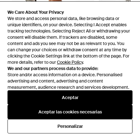
We Care About Your Privacy
We store and access personal data, like browsing data or
unique identifiers, on your device. Selecting I Accept enables
tracking technologies. Selecting Reject All or withdrawing your
consent will disable them. If trackers are disabled, some
1
/
4
content and ads you see may not be as relevant to you. You
can change your choices or withdraw consent at any time by
clicking the Cookie Settings link at the bottom of the page. For
Disponible anteriormente en:
ASOS
more details, refer to our
Cookie Policy
.
We and our partners process data to provide:
Store and/or access information on a device. Personalised
advertising and content, advertising and content
measurement, audience research and services development.
Aceptar
Aceptar las cookies necesarias
Ayuda e información
Personalizar