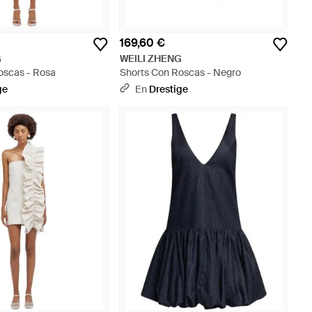
169,60 €
G
WEILI ZHENG
oscas - Rosa
Shorts Con Roscas - Negro
ge
En
Drestige