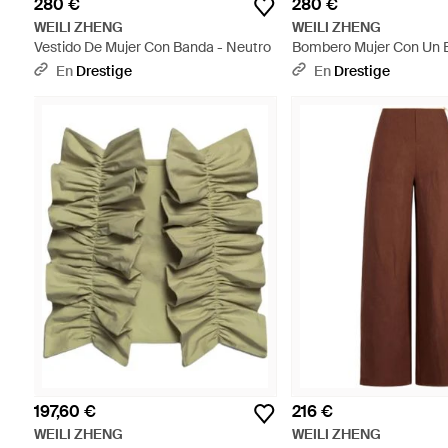
280 €
280 €
WEILI ZHENG
WEILI ZHENG
Vestido De Mujer Con Banda - Neutro
Bombero Mujer Con Un E
Rosa
En
Drestige
En
Drestige
197,60 €
216 €
WEILI ZHENG
WEILI ZHENG