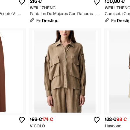
216 €
100,80 €
WEILI ZHENG
WEILI ZHEN
scote V -
Pantalon De Mujeres Con Ranuras -
Camiseta Con
Blanco
En
Drestige
En
Dresti
183 €
174 €
122 €
98 €
ViCOLO
Haveone