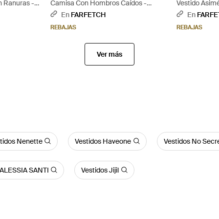
n Ranuras -
Camisa Con Hombros Caídos -
Vestido Asim
Marrón
Lazo En La E
En
FARFETCH
En
FARFE
REBAJAS
REBAJAS
Ver más
tidos Nenette
Vestidos Haveone
Vestidos No Secr
 ALESSIA SANTI
Vestidos Jijil