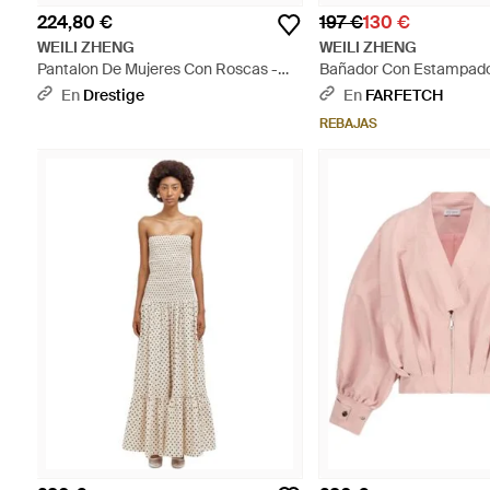
224,80 €
197 €
130 €
WEILI ZHENG
WEILI ZHENG
Pantalon De Mujeres Con Roscas -
Bañador Con Estampado
Negro
- Neutro
En
Drestige
En
FARFETCH
REBAJAS