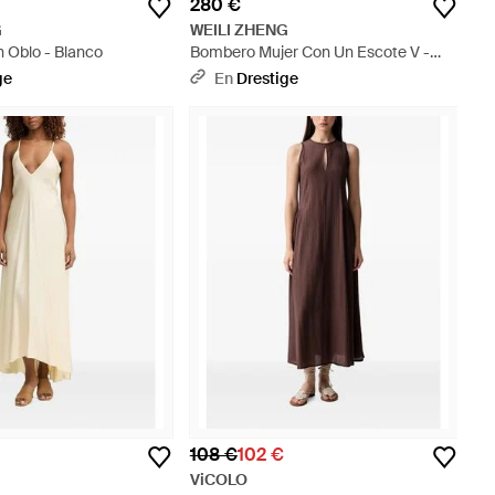
280 €
G
WEILI ZHENG
 Oblo - Blanco
Bombero Mujer Con Un Escote V -
Verde
ge
En
Drestige
108 €
102 €
ViCOLO