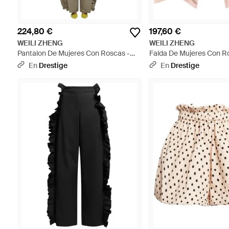
224,80 €
197,60 €
WEILI ZHENG
WEILI ZHENG
Pantalon De Mujeres Con Roscas -
Falda De Mujeres Con R
Blanco
En
Drestige
En
Drestige