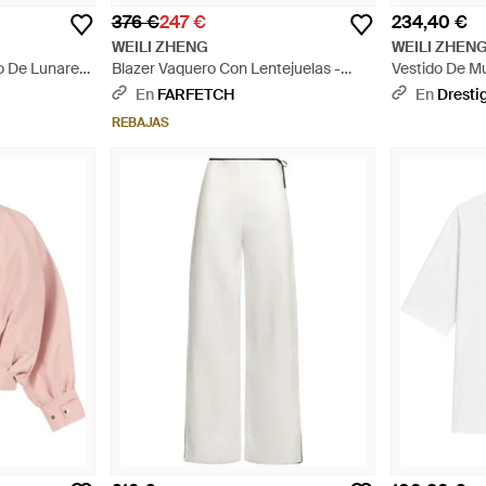
376 €
247 €
234,40 €
WEILI ZHENG
WEILI ZHEN
 De Lunares
Blazer Vaquero Con Lentejuelas -
Vestido De M
Negro
En
FARFETCH
En
Dresti
REBAJAS