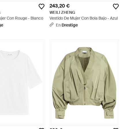
243,20 €
G
WEILI ZHENG
ujer Con Rouge - Blanco
Vestido De Mujer Con Bola Bajo - Azul
ge
En
Drestige