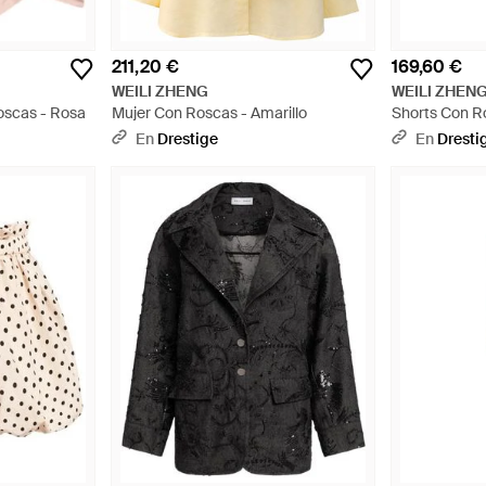
211,20 €
169,60 €
WEILI ZHENG
WEILI ZHEN
oscas - Rosa
Mujer Con Roscas - Amarillo
Shorts Con R
En
Drestige
En
Dresti