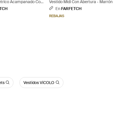
étrico Acampanado Con
Vestido Midi Con Abertura - Marrón
spalda - Neutro
TCH
En
FARFETCH
REBAJAS
ets
Vestidos ViCOLO