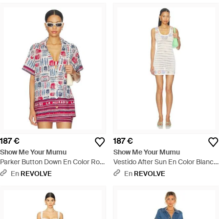
187 €
187 €
Show Me Your Mumu
Show Me Your Mumu
Parker Button Down En Color Rojo
Vestido After Sun En Color Blanco
Talla (También En S, Xs, M, Xl) -
Talla (También En Xs, S, M, Xl) -
En
REVOLVE
En
REVOLVE
Rojo
Multicolor