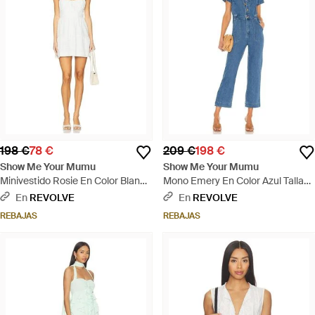
198 €
78 €
209 €
198 €
Show Me Your Mumu
Show Me Your Mumu
Minivestido Rosie En Color Blanco
Mono Emery En Color Azul Talla
Talla (También En M, Xl) - Blanco
(También En Xs, S, M, Xl) - Azul
En
REVOLVE
En
REVOLVE
REBAJAS
REBAJAS