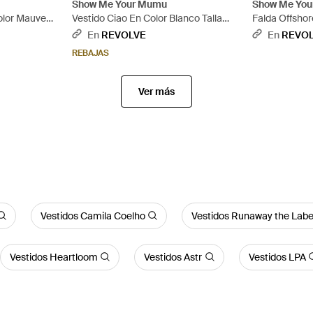
Show Me Your Mumu
Show Me Yo
olor Mauve
Vestido Ciao En Color Blanco Talla
Falda Offshor
, Xl) - Azul
(También En S, Xs, M, Xl) - Blanco
(También En S,
En
REVOLVE
En
REVO
REBAJAS
Ver más
Vestidos Camila Coelho
Vestidos Runaway the Labe
Vestidos Heartloom
Vestidos Astr
Vestidos LPA