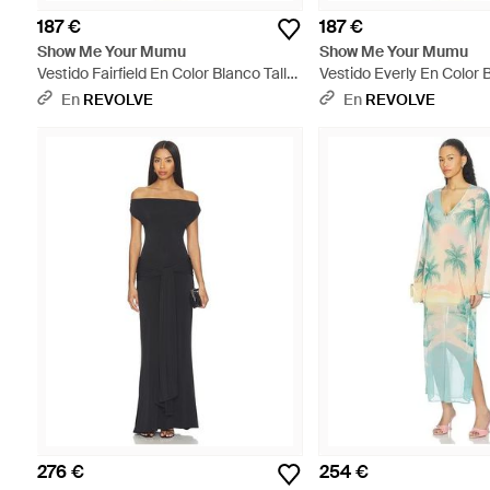
187 €
187 €
Show Me Your Mumu
Show Me Your Mumu
Vestido Fairfield En Color Blanco Talla
Vestido Everly En Color 
(También En Xs, S, M, Xl) - Blanco
(También En S, Xs, M, Xl)
En
REVOLVE
En
REVOLVE
276 €
254 €