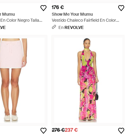
176 €
ur Mumu
Show Me Your Mumu
e En Color Negro Talla
Vestido Chaleco Fairfield En Color
 Xs, M, Xl) - Azul
Azul Talla (También En Xs, S, M, Xl) -
LVE
En
REVOLVE
Azul
276 €
237 €