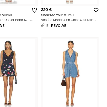
220 €
ur Mumu
Show Me Your Mumu
a En Color Bebe Azul
Vestido Maddox En Color Azul Talla
 En S, Xs, M, Xl) - Blanco
(También En Xs, S, M, Xl) - Azul
LVE
En
REVOLVE