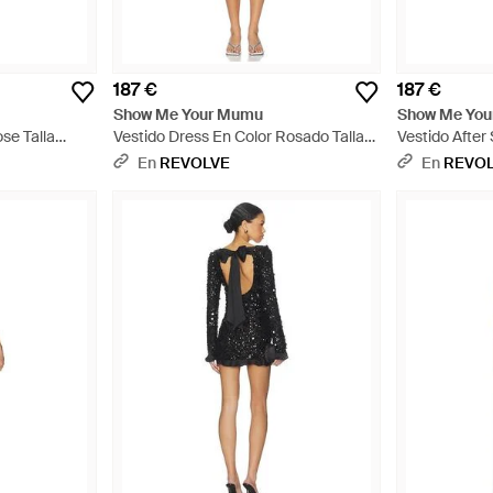
187 €
187 €
Show Me Your Mumu
Show Me Yo
se Talla
Vestido Dress En Color Rosado Talla
Vestido After
 - Rosa
(También En Xs, S, M, Xl) - Neutro
Talla (También
En
REVOLVE
En
REVO
Multicolor