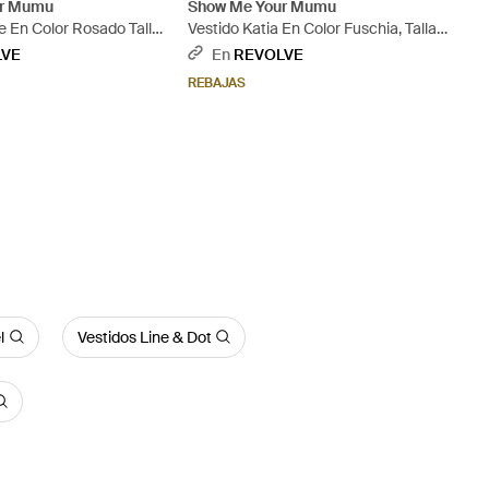
ur Mumu
Show Me Your Mumu
e En Color Rosado Talla
Vestido Katia En Color Fuschia, Talla
 Xs, M, Xl) - Blanco
(También En S, Xs, M, Xl) - Blanco
LVE
En
REVOLVE
REBAJAS
l
Vestidos Line & Dot