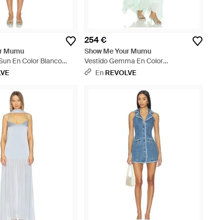
254 €
ur Mumu
Show Me Your Mumu
 Sun En Color Blanco
Vestido Gemma En Color
 En Xs, S, M, Xl) -
Hierbabuena Talla (También En S, Xs,
LVE
En
REVOLVE
M, Xl) - Blanco