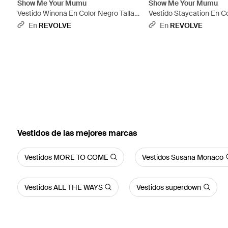
Show Me Your Mumu
Show Me Your Mumu
Vestido Winona En Color Negro Talla
Vestido Staycation En C
(También En S, Xs, M, Xl) - Azul
Talla (También En Xs, S, M
En
REVOLVE
En
REVOLVE
Vestidos de las mejores marcas
Vestidos MORE TO COME
Vestidos Susana Monaco
Vestidos ALL THE WAYS
Vestidos superdown