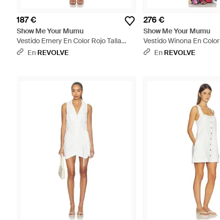
187 €
276 €
Show Me Your Mumu
Show Me Your Mumu
Vestido Emery En Color Rojo Talla
Vestido Winona En Color
(También En S, Xs, M, Xl) - Rojo
(También En S, Xs, M, Xl) 
En
REVOLVE
En
REVOLVE