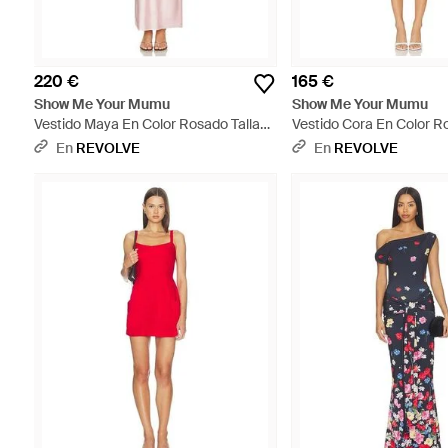
220 €
165 €
Show Me Your Mumu
Show Me Your Mumu
Vestido Maya En Color Rosado Talla
Vestido Cora En Color Ro
(También En Xs, S, M, Xl) - Blanco
(También En S, Xs, M, Xl)
En
REVOLVE
En
REVOLVE