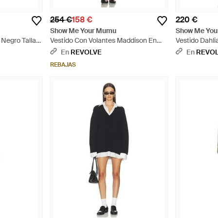
254 €
158 €
220 €
Show Me Your Mumu
Show Me Yo
 Negro Talla
Vestido Con Volantes Maddison En
Vestido Dahli
- Azul
Color Negro Talla (También En Xs, S,
Talla (También
En
REVOLVE
En
REVO
M, Xl, Xxl) - Negro
REBAJAS