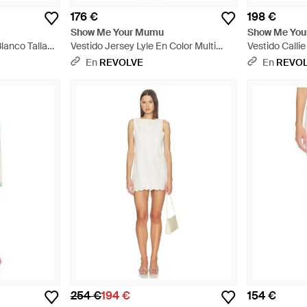
176 €
198 €
Show Me Your Mumu
Show Me Yo
Blanco Talla
Vestido Jersey Lyle En Color Multi
Vestido Calli
 - Blanco
Talla (También En S, Xs, M, Xl) - Negro
(También En S,
En
REVOLVE
En
REVO
254 €
194 €
154 €