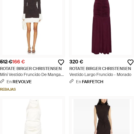
512 €
166 €
320 €
ROTATE BIRGER CHRISTENSEN
ROTATE BIRGER CHRISTENSEN
Mini Vestido Fruncido De Manga
Vestido Largo Fruncido - Morado
Larga En Color Marrón Talla
En
REVOLVE
En
FARFETCH
(También En 34, 36) - Negro
REBAJAS