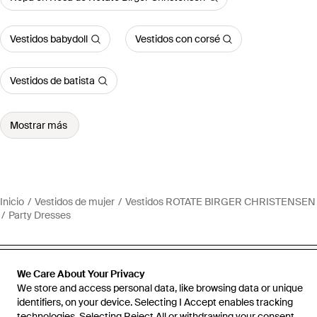
Vestidos babydoll
Vestidos con corsé
Vestidos de batista
Mostrar más
Inicio
Vestidos de mujer
Vestidos ROTATE BIRGER CHRISTENSEN
Party Dresses
We Care About Your Privacy
We store and access personal data, like browsing data or unique
Ayuda e información
identifiers, on your device. Selecting I Accept enables tracking
technologies. Selecting Reject All or withdrawing your consent