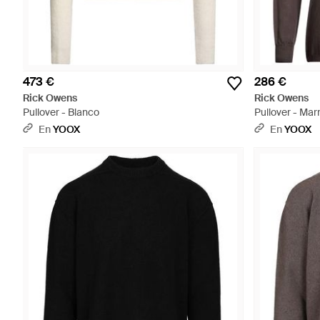
473 €
286 €
Rick Owens
Rick Owens
Pullover - Blanco
Pullover - Mar
En
YOOX
En
YOOX