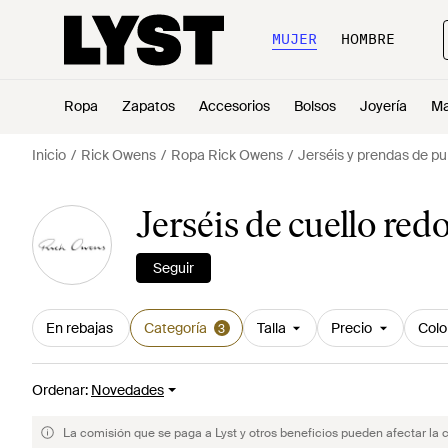
MUJER
HOMBRE
Ropa
Zapatos
Accesorios
Bolsos
Joyería
Ma
Inicio
Rick Owens
Ropa Rick Owens
Jerséis y prendas de p
Jerséis de cuello r
Seguir
En rebajas
Categoría
Talla
Precio
Colo
3
Ordenar
:
Novedades
La comisión que se paga a Lyst y otros beneficios pueden afectar la 