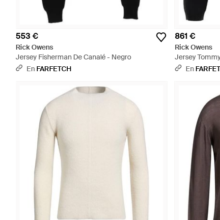
553 €
861 €
Rick Owens
Rick Owens
Jersey Fisherman De Canalé - Negro
Jersey Tommy
De Canalé - N
En
FARFETCH
En
FARFE