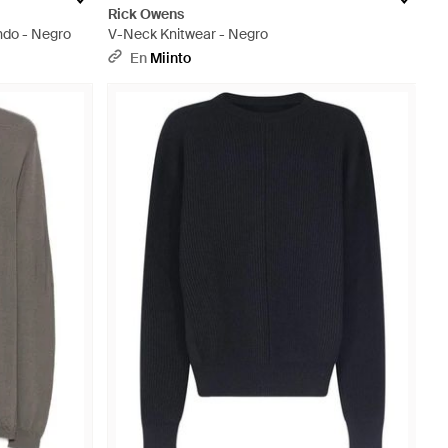
Rick Owens
ndo - Negro
V-Neck Knitwear - Negro
En
Miinto