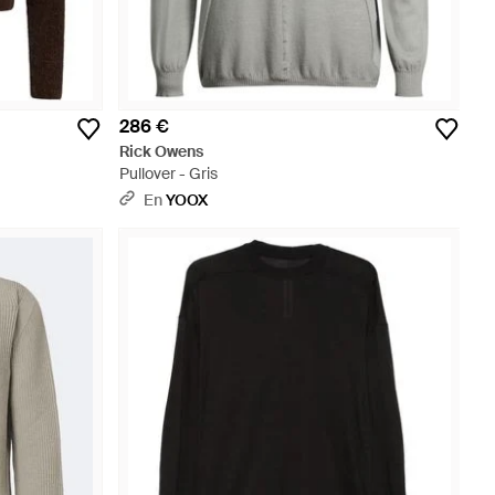
286 €
Rick Owens
Pullover - Gris
En
YOOX