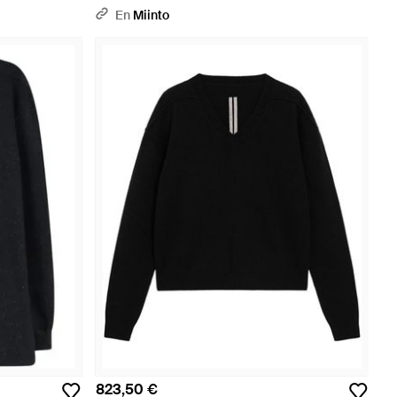
En
Miinto
823,50 €