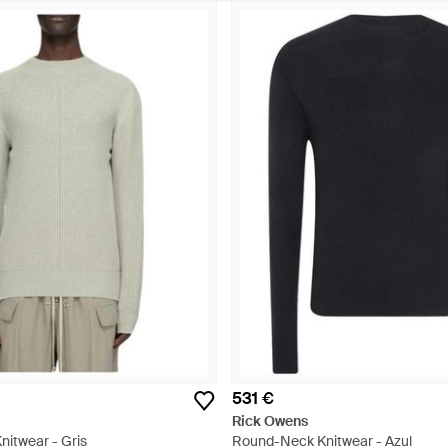
531 €
Rick Owens
itwear - Gris
Round-Neck Knitwear - Azul