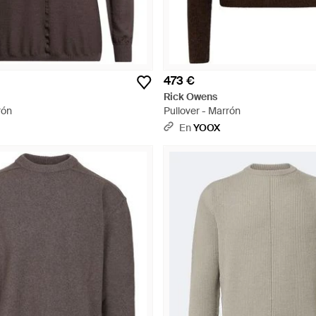
473 €
Rick Owens
rón
Pullover - Marrón
En
YOOX