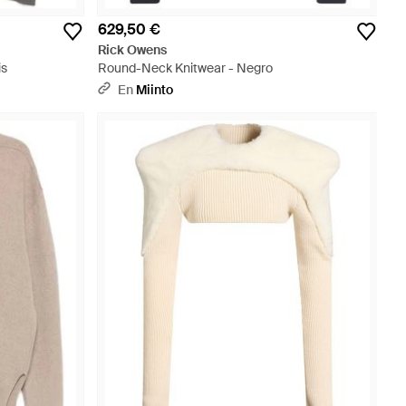
629,50 €
Rick Owens
is
Round-Neck Knitwear - Negro
En
Miinto