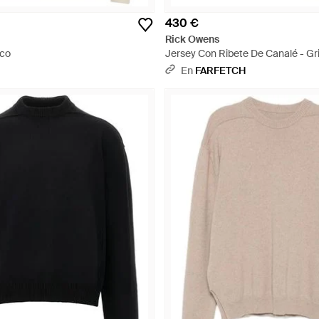
430 €
Rick Owens
nco
Jersey Con Ribete De Canalé - Gr
En
FARFETCH