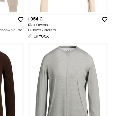
1 954 €
Rick Owens
ondo - Neutro
Pullover - Neutro
En
YOOX