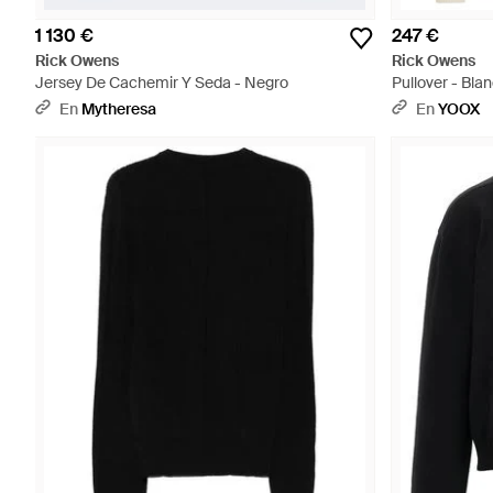
1 130 €
247 €
Rick Owens
Rick Owens
Jersey De Cachemir Y Seda - Negro
Pullover - Bla
En
Mytheresa
En
YOOX