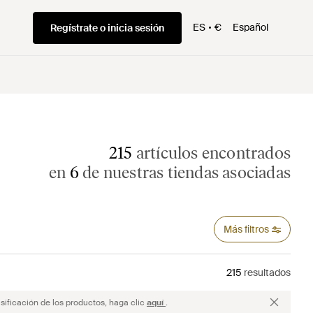
ES
€
Español
Regístrate o inicia sesión
215
artículos encontrados
en
6
de nuestras tiendas asociadas
Más filtros
215
resultados
sificación de los productos, haga clic
aquí
.