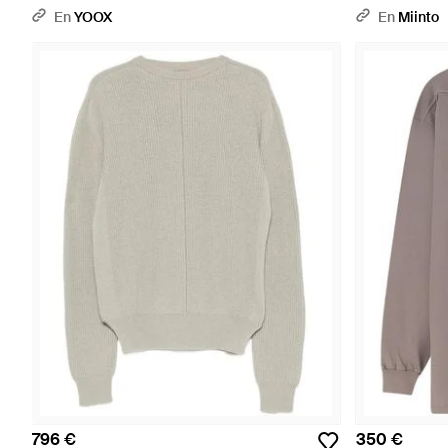
En
YOOX
En
Miinto
796 €
350 €