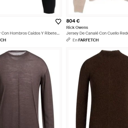
804 €
Rick Owens
 Con Hombros Caídos Y Ribete
Jersey De Canalé Con Cuello Red
egro
TCH
En
FARFETCH