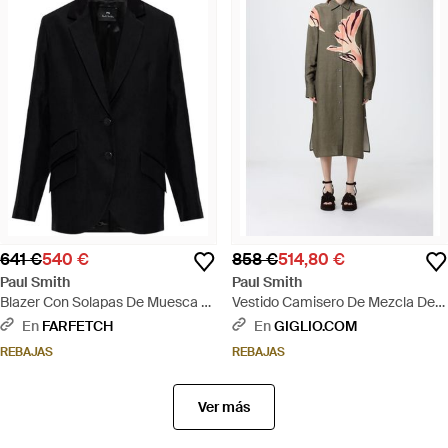
641 €
540 €
858 €
514,80 €
Paul Smith
Paul Smith
Blazer Con Solapas De Muesca -
Vestido Camisero De Mezcla De
Negro
Lino - Verde
En
FARFETCH
En
GIGLIO.COM
REBAJAS
REBAJAS
Ver más