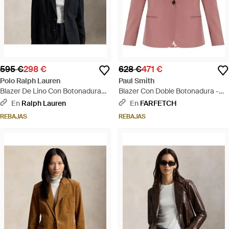
595 €
298 €
628 €
471 €
Polo Ralph Lauren
Paul Smith
Blazer De Lino Con Botonadura
Blazer Con Doble Botonadura -
Sencilla - Negro
Rosa
En
Ralph Lauren
En
FARFETCH
REBAJAS
REBAJAS