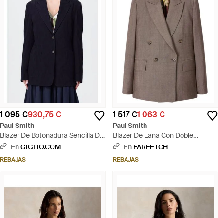
1 095 €
930,75 €
1 517 €
1 063 €
Paul Smith
Paul Smith
Blazer De Botonadura Sencilla De
Blazer De Lana Con Doble
Mezcla De Algodón - Azul
Botonadura - Marrón
En
GIGLIO.COM
En
FARFETCH
REBAJAS
REBAJAS