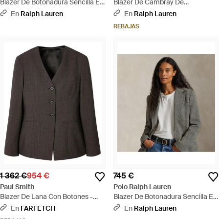
Blazer De Botonadura Sencilla En
Blazer De Cambray De
Espiga - Marrón
Botonadura Sencilla - Azul
En
Ralph Lauren
En
Ralph Lauren
REBAJAS
1 362 €
954 €
745 €
Paul Smith
Polo Ralph Lauren
Blazer De Lana Con Botones -
Blazer De Botonadura Sencilla En
Negro
Espiga - Gris
En
FARFETCH
En
Ralph Lauren