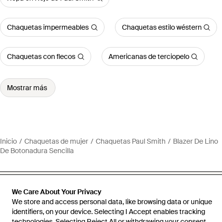
Chaquetas impermeables
Chaquetas estilo wéstern
Chaquetas con flecos
Americanas de terciopelo
Mostrar más
Inicio
Chaquetas de mujer
Chaquetas Paul Smith
Blazer De Lino
De Botonadura Sencilla
We Care About Your Privacy
We store and access personal data, like browsing data or unique
Ayuda e información
identifiers, on your device. Selecting I Accept enables tracking
technologies. Selecting Reject All or withdrawing your consent