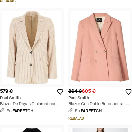
REBAJAS
579 €
864 €
605 €
Paul Smith
Paul Smith
Blazer De Rayas Diplomáticas
Blazer Con Doble Botonadura -
Color Arena - Neutro
Rosa
En
FARFETCH
En
FARFETCH
REBAJAS