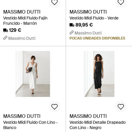
MASSIMO DUTTI
MASSIMO DUTTI
Vestido Midi Fluido Fajín
Vestido Midi Fluido - Verde
Fruncido - Marrón
89,95 €
129 €
Massimo Dutti
Massimo Dutti
POCAS UNIDADES DISPONIBLES
MASSIMO DUTTI
MASSIMO DUTTI
Vestido Midi Fluido Con Lino -
Vestido Midi Detalle Drapeado
Blanco
Con Lino - Negro