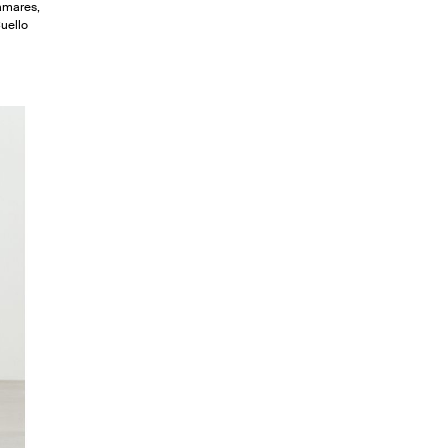
amares,
uello