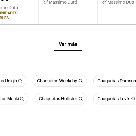
Massimo Dutti
Massimo Dutti
imo Dutti
UNIDADES
IBLES
Ver más
s Uniqlo
Chaquetas Weekday
Chaquetas Damson
tas Monki
Chaquetas Hollister
Chaquetas Levi's