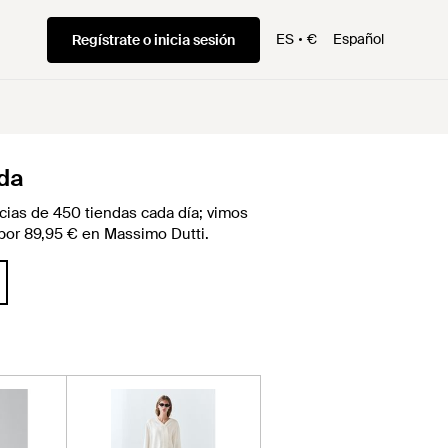
ES
€
Español
Regístrate o inicia sesión
nda
ias de 450 tiendas cada día; vimos
z por 89,95 € en Massimo Dutti.