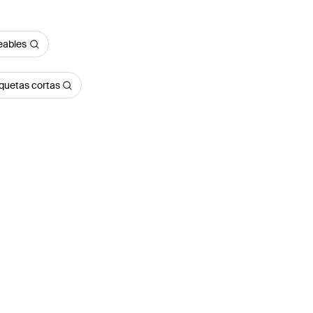
eables
uetas cortas