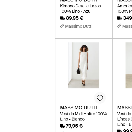
Kimono Detalle Lazos
America
100% Lino - Azul
100% Pi
89,95 €
349
Massimo Dutti
Mass
MASSIMO DUTTI
MASSI
Vestido Midi Halter 100%
Vestido 
Lino - Blanco
Líneas 
Lino - 
79,95 €
99,