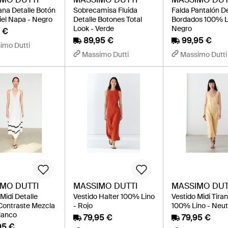
na Detalle Botón
Sobrecamisa Fluida
Falda Pantalón De
el Napa - Negro
Detalle Botones Total
Bordados 100% L
Look - Verde
Negro
 €
89,95 €
99,95 €
imo Dutti
Massimo Dutti
Massimo Dutti
MO DUTTI
MASSIMO DUTTI
MASSIMO DUT
Midi Detalle
Vestido Halter 100% Lino
Vestido Midi Tira
Contraste Mezcla
- Rojo
100% Lino - Neut
Blanco
79,95 €
79,95 €
95 €