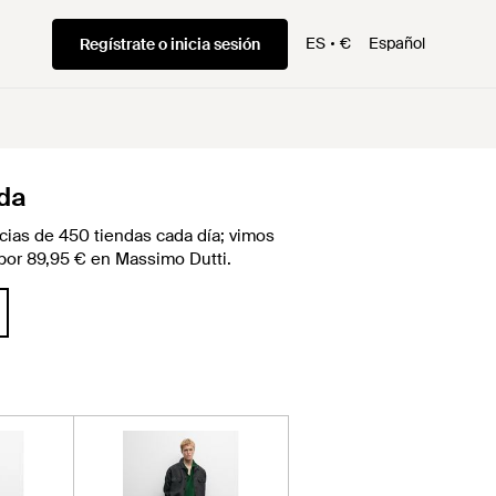
ES
€
Español
Regístrate o inicia sesión
nda
ias de 450 tiendas cada día; vimos
z por 89,95 € en Massimo Dutti.