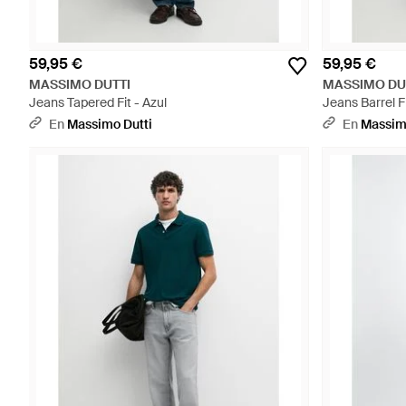
59,95 €
59,95 €
MASSIMO DUTTI
MASSIMO DU
Jeans Tapered Fit - Azul
Jeans Barrel Fi
En
Massimo Dutti
En
Massim