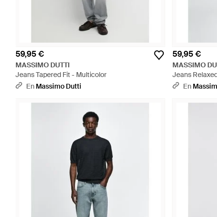
59,95 €
59,95 €
MASSIMO DUTTI
MASSIMO DU
Jeans Tapered Fit - Multicolor
Jeans Relaxed
En
Massimo Dutti
En
Massim