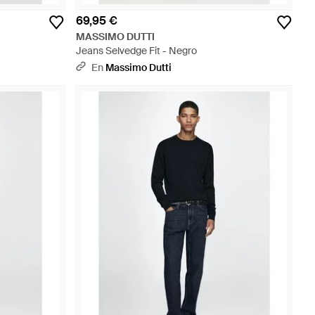
69,95 €
MASSIMO DUTTI
Jeans Selvedge Fit - Negro
En
Massimo Dutti