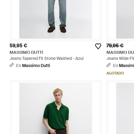
59,95 €
79,95 €
MASSIMO DUTTI
MASSIMO DU
Jeans Tapered Fit Stone Washed - Azul
Jeans Wide Fit
En
Massimo Dutti
En
Massim
AGOTADO