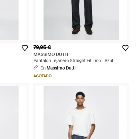
79,95 €
MASSIMO DUTTI
Pantalón Tejanero Straight Fit Lino - Azul
En
Massimo Dutti
AGOTADO