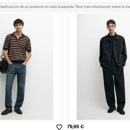
clasificación de un producto en esta búsqueda. Para más información sobre la cla
79,95 €