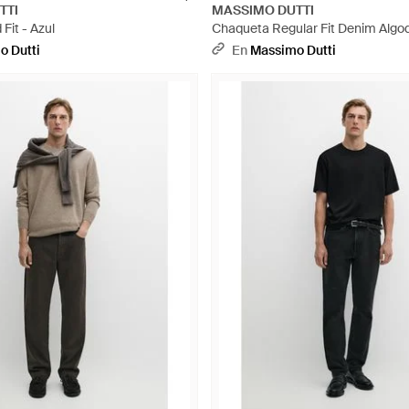
TTI
MASSIMO DUTTI
Fit - Azul
Chaqueta Regular Fit Denim Algo
o Dutti
En
Massimo Dutti