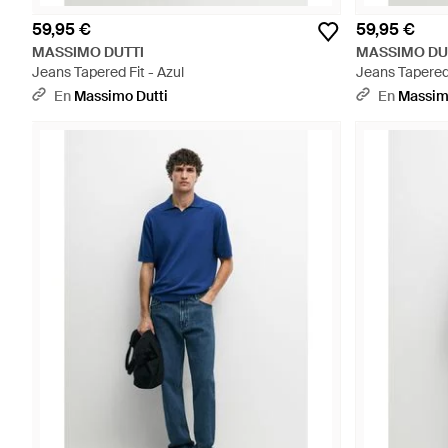
59,95 €
59,95 €
MASSIMO DUTTI
MASSIMO DU
Jeans Tapered Fit - Azul
Jeans Tapered
En
Massimo Dutti
En
Massim