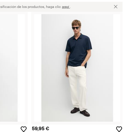
sificación de los productos, haga clic
aquí
.
59,95 €