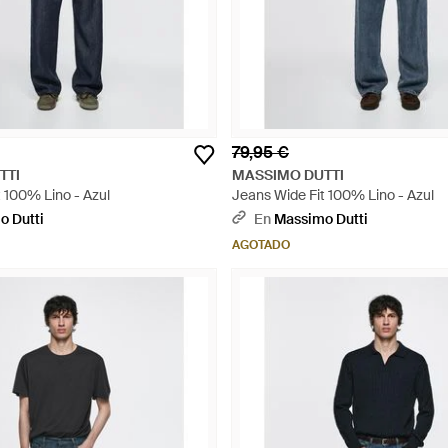
79,95 €
TTI
MASSIMO DUTTI
 100% Lino - Azul
Jeans Wide Fit 100% Lino - Azul
o Dutti
En
Massimo Dutti
AGOTADO