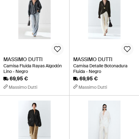
MASSIMO DUTTI
MASSIMO DUTTI
Camisa Fluida Rayas Algodón
Camisa Detalle Botonadura
Lino - Negro
Fluida - Negro
69,95 €
69,95 €
Massimo Dutti
Massimo Dutti