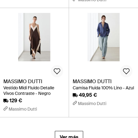
MASSIMO DUTTI
MASSIMO DUTTI
Vestido Midi Fluido Detalle
Camisa Fluida 100% Lino - Azul
Vivos Contraste - Negro
49,95 €
129 €
Massimo Dutti
Massimo Dutti
Ver más