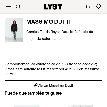
MASSIMO DUTTI
Camisa Fluida Rayas Detalle Pañuelo de
mujer de color blanco
Comprobamos las existencias de 450 tiendas cada día;
vimos este artículo la última vez por 49,95 € en Massimo
Dutti.
Visitar Massimo Dutti
Puede que también te guste