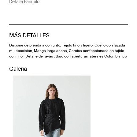
Detalle Pañuelo
MÁS DETALLES
Dispone de prenda a conjunto, Tejido fino y ligero, Cuello con lazada
multiposición, Manga larga ancha, Camisa confeccionada en tejido
con lino , Detalle de rayas , Bajo con aberturas laterales Color: blanco
Galería