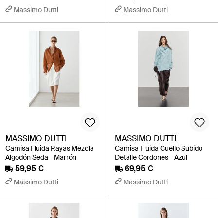
Massimo Dutti
Massimo Dutti
MASSIMO DUTTI
MASSIMO DUTTI
Camisa Fluida Rayas Mezcla
Camisa Fluida Cuello Subido
Algodón Seda - Marrón
Detalle Cordones - Azul
59,95 €
69,95 €
Massimo Dutti
Massimo Dutti