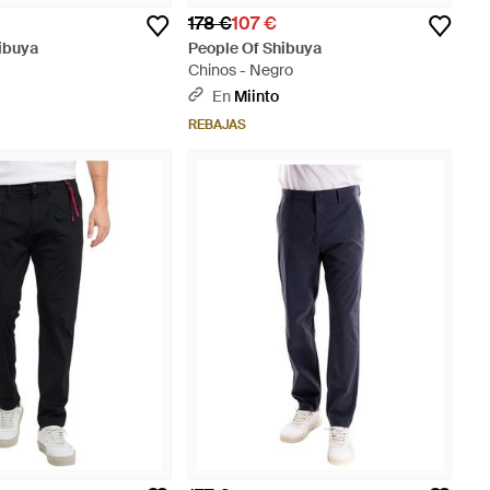
178 €
107 €
ibuya
People Of Shibuya
Chinos - Negro
En
Miinto
REBAJAS