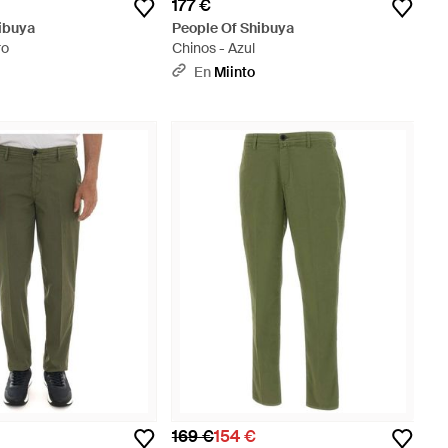
177 €
ibuya
People Of Shibuya
ro
Chinos - Azul
En
Miinto
169 €
154 €