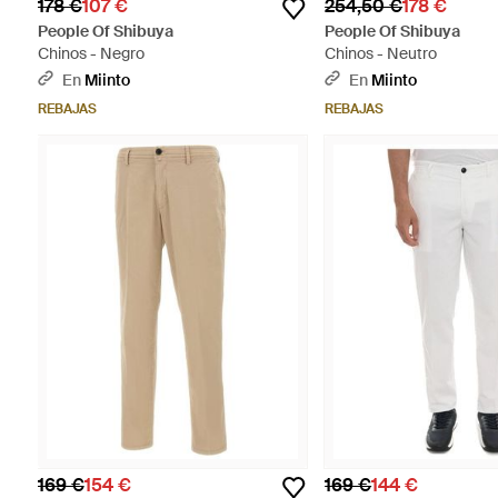
178 €
107 €
254,50 €
178 €
People Of Shibuya
People Of Shibuya
Chinos - Negro
Chinos - Neutro
En
Miinto
En
Miinto
REBAJAS
REBAJAS
169 €
154 €
169 €
144 €