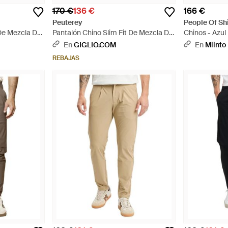
170 €
136 €
166 €
Peuterey
People Of Sh
 De Mezcla De
Pantalón Chino Slim Fit De Mezcla De
Chinos - Azul
 - Blanco
Algodón Con Talle Medio - Verde
En
GIGLIO.COM
En
Miinto
REBAJAS