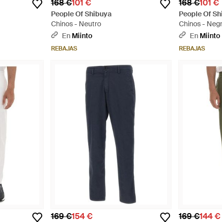
168 €
101 €
168 €
101 €
People Of Shibuya
People Of Sh
Chinos - Neutro
Chinos - Neg
En
Miinto
En
Miinto
REBAJAS
REBAJAS
169 €
154 €
169 €
144 €