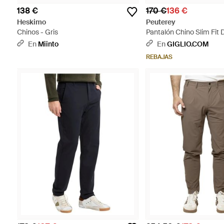
138 €
170 €
136 €
Heskimo
Peuterey
Chinos - Gris
Pantalón Chino Slim Fit
Algodón Con Talle Medio
En
Miinto
En
GIGLIO.COM
REBAJAS