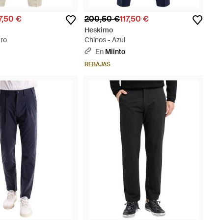
7,50 €
200,50 €
117,50 €
Heskimo
tro
Chinos - Azul
En
Miinto
REBAJAS