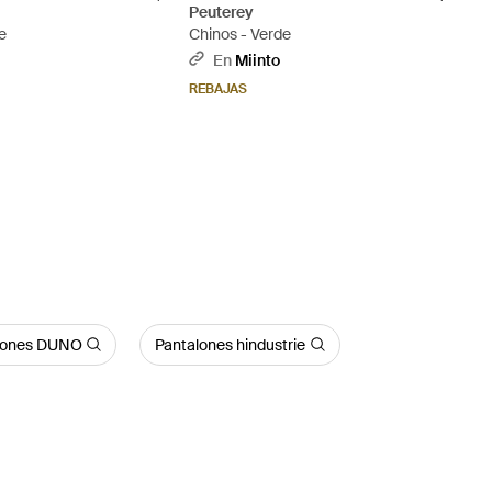
Peuterey
e
Chinos - Verde
En
Miinto
REBAJAS
lones DUNO
Pantalones hindustrie