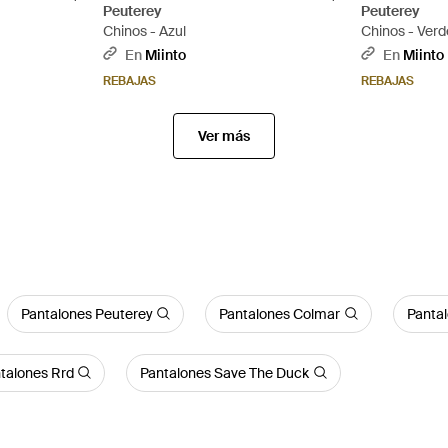
Peuterey
Peuterey
Chinos - Azul
Chinos - Verd
En
Miinto
En
Miinto
REBAJAS
REBAJAS
Ver más
Pantalones Peuterey
Pantalones Colmar
Panta
talones Rrd
Pantalones Save The Duck