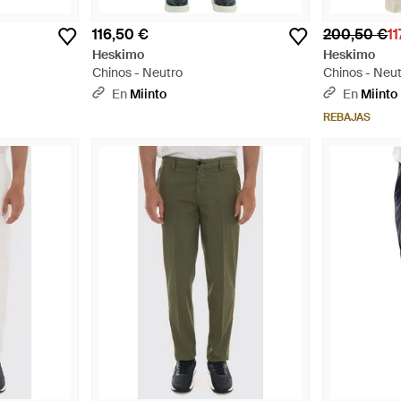
116,50 €
200,50 €
11
Heskimo
Heskimo
Chinos - Neutro
Chinos - Neu
En
Miinto
En
Miinto
REBAJAS