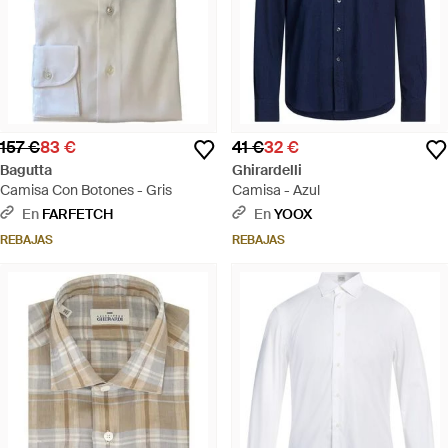
157 €
83 €
41 €
32 €
Bagutta
Ghirardelli
Camisa Con Botones - Gris
Camisa - Azul
En
FARFETCH
En
YOOX
REBAJAS
REBAJAS