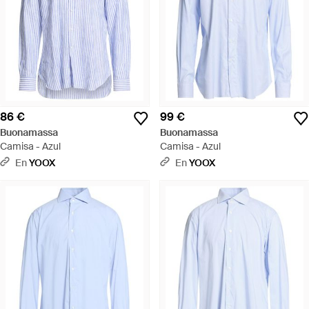
86 €
99 €
Buonamassa
Buonamassa
Camisa - Azul
Camisa - Azul
En
YOOX
En
YOOX