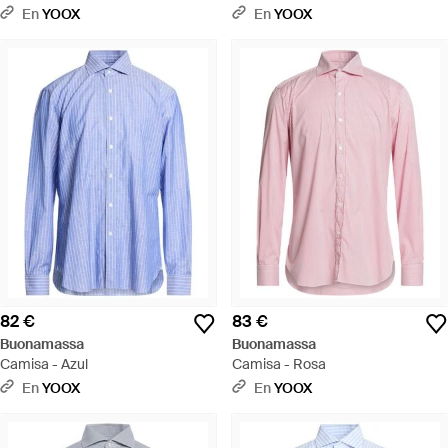
En
YOOX
En
YOOX
82 €
83 €
Buonamassa
Buonamassa
Camisa - Azul
Camisa - Rosa
En
YOOX
En
YOOX