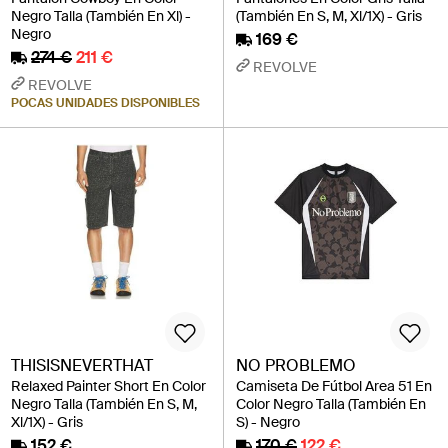
Negro Talla (También En Xl) -
(También En S, M, Xl/1X) - Gris
Negro
169 €
274 €
211 €
REVOLVE
REVOLVE
POCAS UNIDADES DISPONIBLES
THISISNEVERTHAT
NO PROBLEMO
Relaxed Painter Short En Color
Camiseta De Fútbol Area 51 En
Negro Talla (También En S, M,
Color Negro Talla (También En
Xl/1X) - Gris
S) - Negro
152 €
170 €
122 €