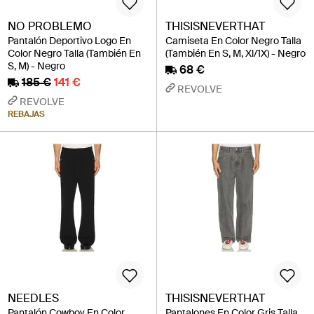
NO PROBLEMO
THISISNEVERTHAT
Pantalón Deportivo Logo En
Camiseta En Color Negro Talla
Color Negro Talla (También En
(También En S, M, Xl/1X) - Negro
S, M) - Negro
68 €
185 €
141 €
REVOLVE
REVOLVE
REBAJAS
NEEDLES
THISISNEVERTHAT
Pantalón Cowboy En Color
Pantalones En Color Gris Talla