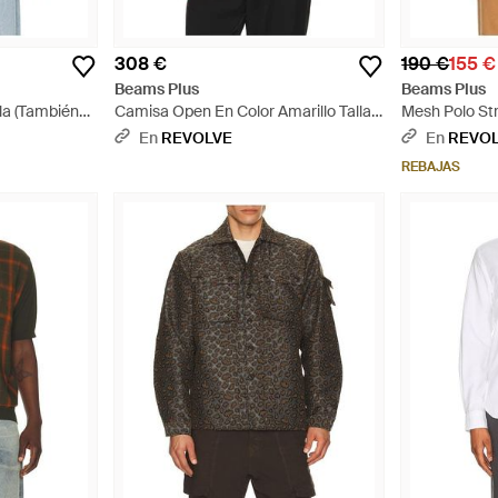
308 €
190 €
155 €
Beams Plus
Beams Plus
la (También
Camisa Open En Color Amarillo Talla
Mesh Polo Str
(También En S, M, Xl) - Amarillo
Talla (También
En
REVOLVE
En
REVO
REBAJAS