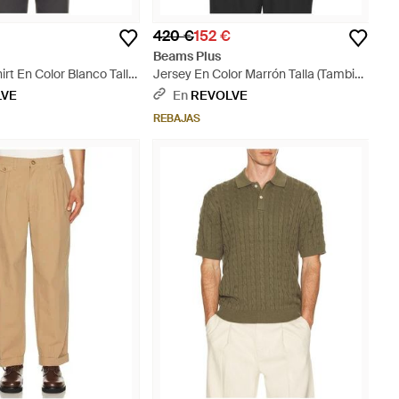
420 €
152 €
Beams Plus
irt En Color Blanco Talla
Jersey En Color Marrón Talla (También
 M, Xl) - Blanco
En S) - Naranja
LVE
En
REVOLVE
REBAJAS