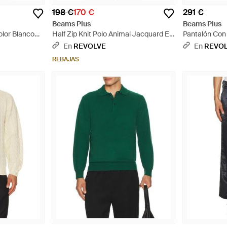
198 €
170 €
291 €
Beams Plus
Beams Plus
olor Blanco
Half Zip Knit Polo Animal Jacquard En
Pantalón Con 
- Blanco
Color Naranja Talla (También En S, Xl)
Color Marrón T
En
REVOLVE
En
REVO
- Naranja
Neutro
REBAJAS