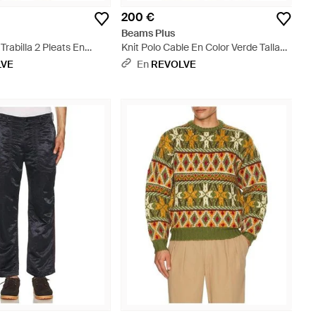
200 €
Beams Plus
Trabilla 2 Pleats En
Knit Polo Cable En Color Verde Talla
alla (También En Xl) -
(También En S, Xl) - Verde
LVE
En
REVOLVE