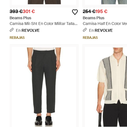
393 €
301 €
254 €
195 €
Beams Plus
Beams Plus
Camisa Mil-Sht En Color Militar Talla
Camisa Half En Color Ver
(También En S, M, Xl) - Marrón
(También En S, M, Xl) - M
En
REVOLVE
En
REVOLVE
REBAJAS
REBAJAS