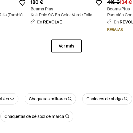
180 €
416 €
134 €
Beams Plus
Beams Plus
alla (También
Knit Polo 9G En Color Verde Talla
Pantalón Con 
(También En M, Xl/1X) - Verde
Negro Talla (
En
REVOLVE
En
REVO
REBAJAS
Ver más
ables
Chaquetas militares
Chalecos de abrigo
Chaquetas de béisbol de marca