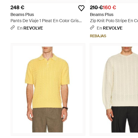
248 €
210 €
160 €
Beams Plus
Beams Plus
Pants De Viaje 1 Pleat En Color Gris
Zip Knit Polo Stripe En C
Talla (También En M, Xl) - Negro
Talla (También En M, Xl) 
En
REVOLVE
En
REVOLVE
REBAJAS