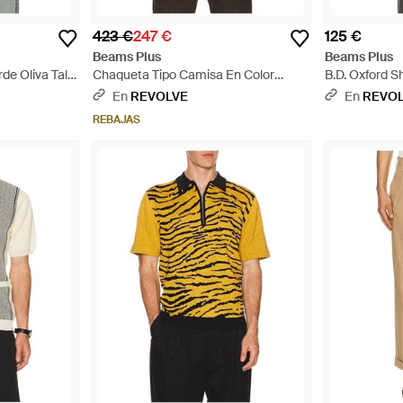
423 €
247 €
125 €
Beams Plus
Beams Plus
de Oliva Talla
Chaqueta Tipo Camisa En Color
B.D. Oxford Sh
arrón
Marrón Talla (También En S) - Gris
(También En S,
En
REVOLVE
En
REVO
REBAJAS