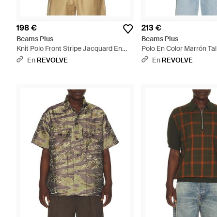
198 €
213 €
Beams Plus
Beams Plus
Knit Polo Front Stripe Jacquard En
Polo En Color Marrón Tal
Color Marrón Talla (También En S, M,
En S, M, Xl) - Marrón
En
REVOLVE
En
REVOLVE
Xl) - Marrón