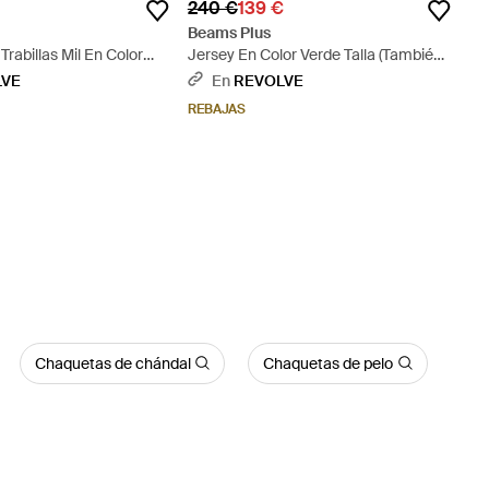
240 €
139 €
Beams Plus
Trabillas Mil En Color
Jersey En Color Verde Talla (También
También En Xl) - Negro
En M) - Verde
LVE
En
REVOLVE
REBAJAS
Chaquetas de chándal
Chaquetas de pelo