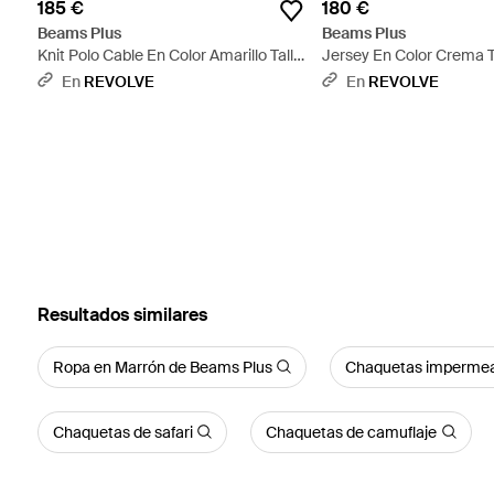
185 €
180 €
Beams Plus
Beams Plus
Knit Polo Cable En Color Amarillo Talla
Jersey En Color Crema T
(También En M, Xl) - Amarillo
En S, Xl) - Neutro
En
REVOLVE
En
REVOLVE
Resultados similares
Ropa en Marrón de Beams Plus
Chaquetas imperme
Chaquetas de safari
Chaquetas de camuflaje