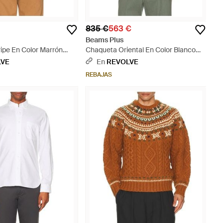
835 €
563 €
Beams Plus
ipe En Color Marrón
Chaqueta Oriental En Color Blanco
 En M, Xl) - Naranja
Talla (También En M, Xl) - Blanco
LVE
En
REVOLVE
REBAJAS