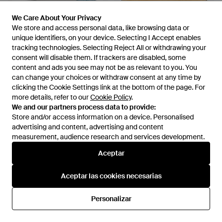
We Care About Your Privacy
We Care About Your Privacy
We store and access personal data, like browsing data or
We store and access personal data, like browsing data or
unique identifiers, on your device. Selecting I Accept enables
unique identifiers, on your device. Selecting I Accept enables
tracking technologies. Selecting Reject All or withdrawing your
tracking technologies. Selecting Reject All or withdrawing your
359 €
190 €
consent will disable them. If trackers are disabled, some
consent will disable them. If trackers are disabled, some
Tom Wood
Tom Wood
content and ads you see may not be as relevant to you. You
content and ads you see may not be as relevant to you. You
Anillo Kim Ice - Gris
Pendiente Earcuff Id - Neutro
can change your choices or withdraw consent at any time by
can change your choices or withdraw consent at any time by
En
FARFETCH
En
FARFETCH
clicking the Cookie Settings link at the bottom of the page. For
clicking the Cookie Settings link at the bottom of the page. For
more details, refer to our
more details, refer to our
Cookie Policy
Cookie Policy
.
.
We and our partners process data to provide:
We and our partners process data to provide:
Store and/or access information on a device. Personalised
Store and/or access information on a device. Personalised
advertising and content, advertising and content
advertising and content, advertising and content
measurement, audience research and services development.
measurement, audience research and services development.
Aceptar
Aceptar
Aceptar las cookies necesarias
Aceptar las cookies necesarias
Personalizar
Personalizar