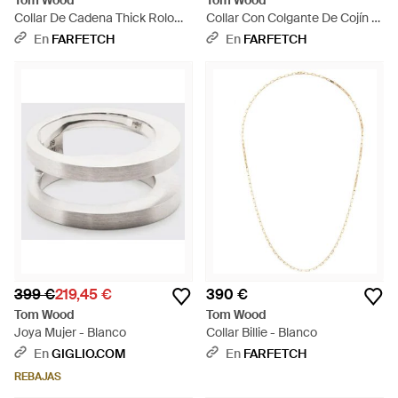
Tom Wood
Tom Wood
Collar De Cadena Thick Rolo
Collar Con Colgante De Cojín -
Chain - Blanco
Metálico
En
FARFETCH
En
FARFETCH
399 €
219,45 €
390 €
Tom Wood
Tom Wood
Joya Mujer - Blanco
Collar Billie - Blanco
En
GIGLIO.COM
En
FARFETCH
REBAJAS