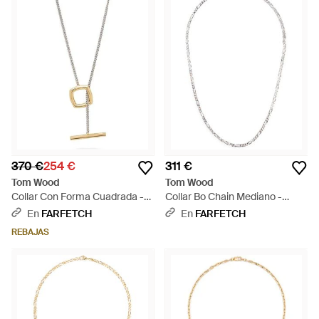
370 €
254 €
311 €
Tom Wood
Tom Wood
Collar Con Forma Cuadrada -
Collar Bo Chain Mediano -
Metálico
Blanco
En
FARFETCH
En
FARFETCH
REBAJAS