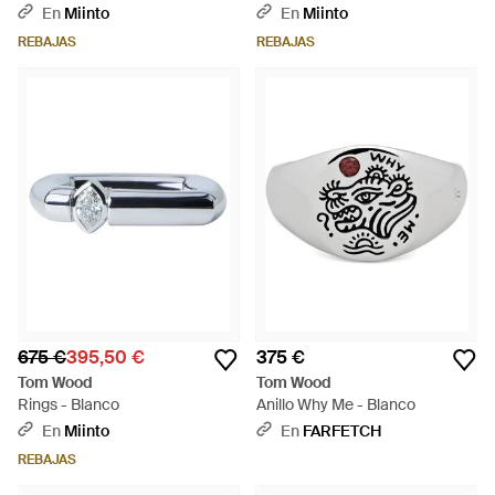
En
Miinto
En
Miinto
REBAJAS
REBAJAS
675 €
395,50 €
375 €
Tom Wood
Tom Wood
Rings - Blanco
Anillo Why Me - Blanco
En
Miinto
En
FARFETCH
REBAJAS