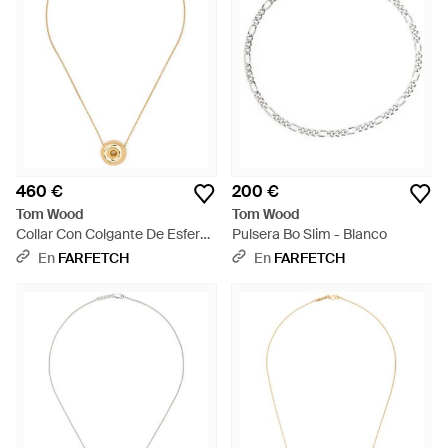
460 €
200 €
Tom Wood
Tom Wood
Collar Con Colgante De Esfera
Pulsera Bo Slim - Blanco
- Neutro
En
FARFETCH
En
FARFETCH