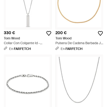
330 €
200 €
Tom Wood
Tom Wood
Collar Con Colgante Id -
Pulsera De Cadena Barbada Jil
Metálico
- Metálico
En
FARFETCH
En
FARFETCH