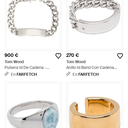
900 €
270 €
Tom Wood
Tom Wood
Pulsera Id De Cadena -
Anillo Id Band Con Cadena
Metálico
Barbada - Blanco
En
FARFETCH
En
FARFETCH