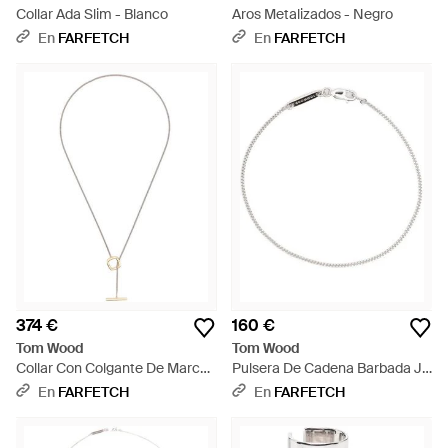
Collar Ada Slim - Blanco
Aros Metalizados - Negro
En
FARFETCH
En
FARFETCH
374 €
160 €
Tom Wood
Tom Wood
Collar Con Colgante De Marco
Pulsera De Cadena Barbada Jil
- Metálico
- Blanco
En
FARFETCH
En
FARFETCH