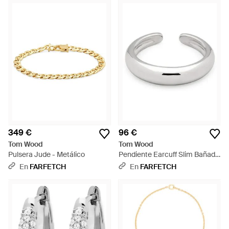
349 €
96 €
Tom Wood
Tom Wood
Pulsera Jude - Metálico
Pendiente Earcuff Slim Bañado
En Rodio - Blanco
En
FARFETCH
En
FARFETCH