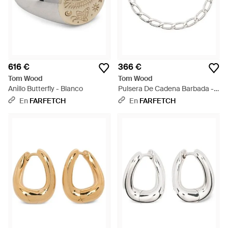
616 €
366 €
Tom Wood
Tom Wood
Anillo Butterfly - Blanco
Pulsera De Cadena Barbada -
Metálico
En
FARFETCH
En
FARFETCH