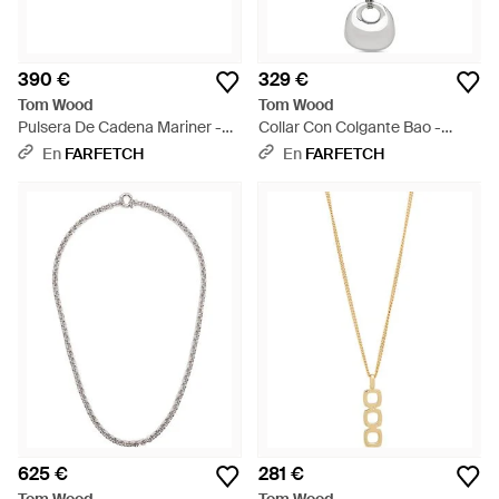
390 €
329 €
Tom Wood
Tom Wood
Pulsera De Cadena Mariner -
Collar Con Colgante Bao -
Metálico
Blanco
En
FARFETCH
En
FARFETCH
625 €
281 €