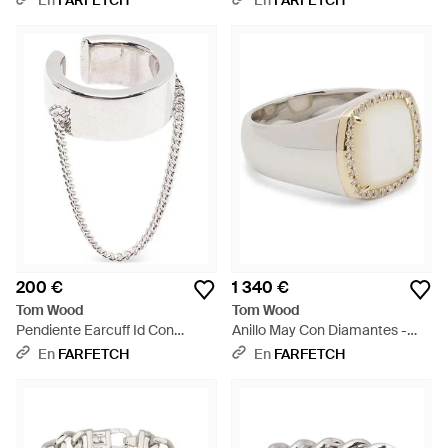
En
FARFETCH
En
FARFETCH
200 €
1 340 €
Tom Wood
Tom Wood
Pendiente Earcuff Id Con
Anillo May Con Diamantes -
Cadena - Blanco
Blanco
En
FARFETCH
En
FARFETCH