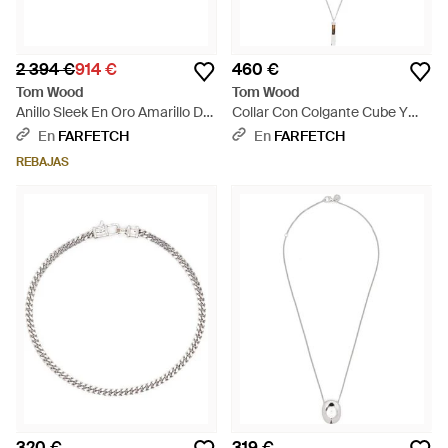
2 394 €
914 €
460 €
Tom Wood
Tom Wood
Anillo Sleek En Oro Amarillo De
Collar Con Colgante Cube Y
9 Ct - Blanco
Ojo De Tigre - Blanco
En
FARFETCH
En
FARFETCH
REBAJAS
320 €
319 €