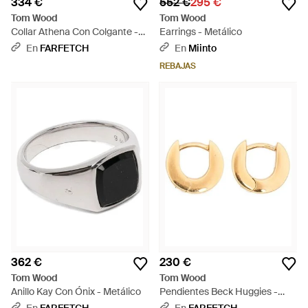
334 €
552 €
295 €
Tom Wood
Tom Wood
Collar Athena Con Colgante -
Earrings - Metálico
Metálico
En
FARFETCH
En
Miinto
REBAJAS
362 €
230 €
Tom Wood
Tom Wood
Anillo Kay Con Ónix - Metálico
Pendientes Beck Huggies -
Metálico