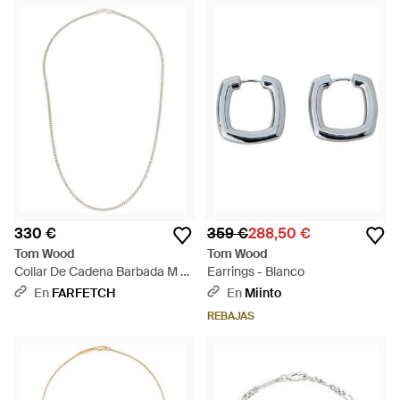
330 €
359 €
288,50 €
Tom Wood
Tom Wood
Collar De Cadena Barbada M -
Earrings - Blanco
Blanco
En
FARFETCH
En
Miinto
REBAJAS