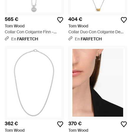
565 €
404 €
Tom Wood
Tom Wood
Collar Con Colgante Finn -
Collar Duo Con Colgante De
Blanco
Doble Esfera - Metálico
En
FARFETCH
En
FARFETCH
362 €
370 €
Tom Wood
Tom Wood