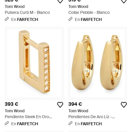
Tom Wood
Tom Wood
Pulsera Curb M - Blanco
Collar Pebble - Blanco
En
FARFETCH
En
FARFETCH
393 €
394 €
Tom Wood
Tom Wood
Pendiente Sleek En Oro
Pendientes De Aro Liz -
Amarillo De 9 Ct Con
Metálico
En
FARFETCH
En
FARFETCH
Diamantes - Blanco