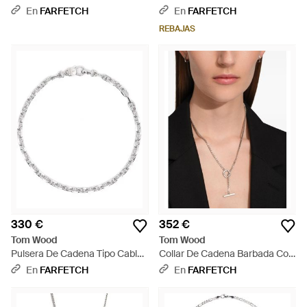
- Blanco
Lovers - Blanco
En
FARFETCH
En
FARFETCH
REBAJAS
330 €
352 €
Tom Wood
Tom Wood
Pulsera De Cadena Tipo Cable
Collar De Cadena Barbada Con
- Blanco
Colgante Cuadrado - Blanco
En
FARFETCH
En
FARFETCH