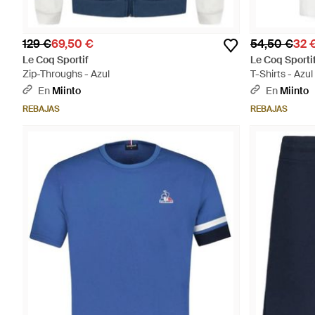
129 €
69,50 €
54,50 €
32 
Le Coq Sportif
Le Coq Sporti
Zip-Throughs - Azul
T-Shirts - Azul
En
Miinto
En
Miinto
REBAJAS
REBAJAS