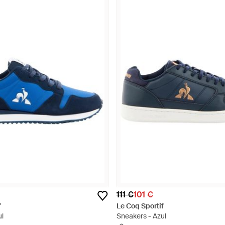
111 €
101 €
f
Le Coq Sportif
ul
Sneakers - Azul