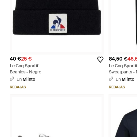
40 €
25 €
84,50 €
46,
Le Coq Sportif
Le Coq Sporti
Beanies - Negro
Sweatpants -
En
Miinto
En
Miinto
REBAJAS
REBAJAS