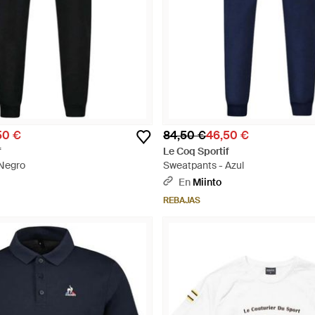
50 €
84,50 €
46,50 €
f
Le Coq Sportif
 Negro
Sweatpants - Azul
En
Miinto
REBAJAS