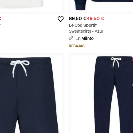
€
89,50 €
49,50 €
f
Le Coq Sportif
Sweatshirts - Azul
En
Miinto
REBAJAS