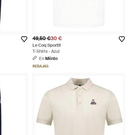
49,50 €
30 €
Le Coq Sportif
T-Shirts - Azul
En
Miinto
REBAJAS