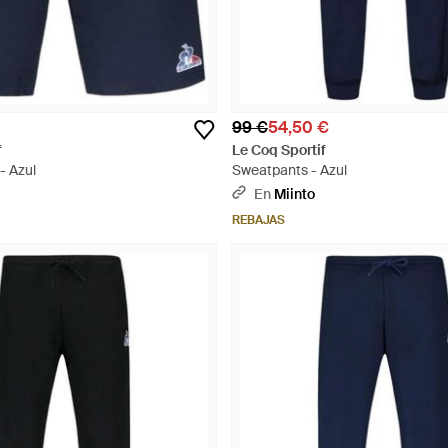
99 €
54,50 €
f
Le Coq Sportif
- Azul
Sweatpants - Azul
En
Miinto
REBAJAS