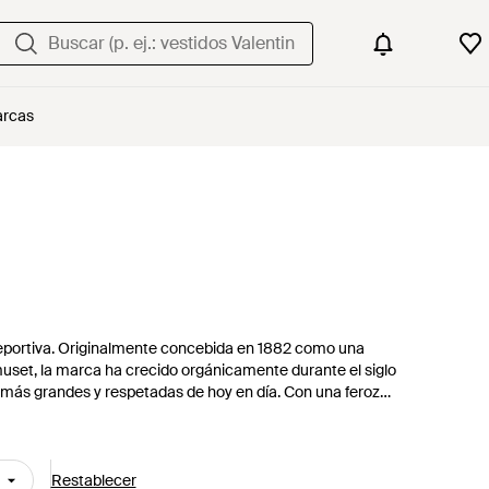
rcas
eportiva. Originalmente concebida en 1882 como una
uset, la marca ha crecido orgánicamente durante el siglo
 más grandes y respetadas de hoy en día. Con una feroz
as en su pequeño taller. Varias décadas más tarde, la misma
quipo olímpico francés, ganadores de Wimbledon y campeones
ejores etiquetas de su tipo.
Restablecer