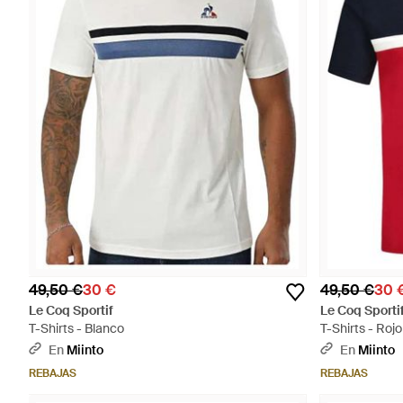
49,50 €
30 €
49,50 €
30 
Le Coq Sportif
Le Coq Sporti
T-Shirts - Blanco
T-Shirts - Rojo
En
Miinto
En
Miinto
REBAJAS
REBAJAS