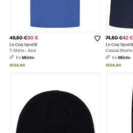
49,50 €
30 €
74,50 €
42 €
Le Coq Sportif
Le Coq Sporti
T-Shirts - Azul
Casual Shorts 
En
Miinto
En
Miinto
REBAJAS
REBAJAS