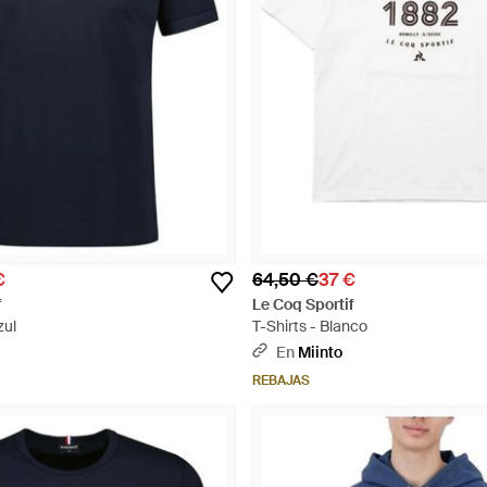
€
64,50 €
37 €
f
Le Coq Sportif
zul
T-Shirts - Blanco
En
Miinto
REBAJAS