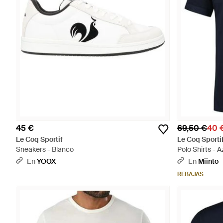
45 €
69,50 €
40 
Le Coq Sportif
Le Coq Sporti
Sneakers - Blanco
Polo Shirts - A
En
YOOX
En
Miinto
REBAJAS