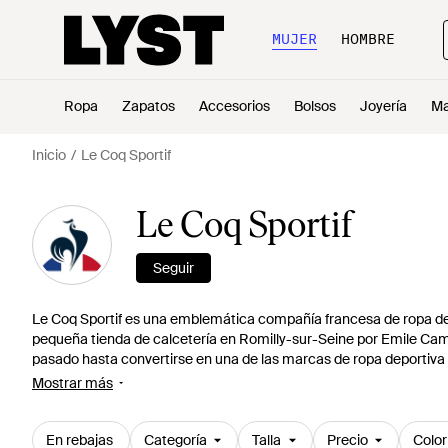
MUJER
HOMBRE
Ropa
Zapatos
Accesorios
Bolsos
Joyería
Ma
Inicio
Le Coq Sportif
Le Coq Sportif
Seguir
Le Coq Sportif es una emblemática compañía francesa de ropa d
pequeña tienda de calcetería en Romilly-sur-Seine por Emile Cam
pasado hasta convertirse en una de las marcas de ropa deportiva
pasión por el juego, Camuset comenzó a hacer camisetas deportiv
Mostrar más
marca pasaría a inventar el traje de sudor, así como vestir al e
de fútbol. Hoy en día, sigue siendo considerada como una de las m
En rebajas
Categoría
Talla
Precio
Color