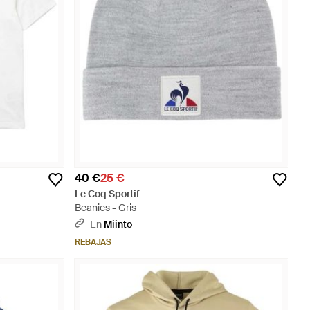
40 €
25 €
Le Coq Sportif
Beanies - Gris
En
Miinto
REBAJAS