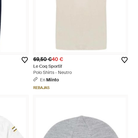
69,50 €
40 €
Le Coq Sportif
Polo Shirts - Neutro
En
Miinto
REBAJAS