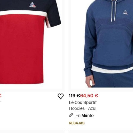
€
119 €
64,50 €
f
Le Coq Sportif
Hoodies - Azul
En
Miinto
REBAJAS