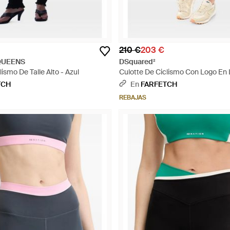
210 €
203 €
QUEENS
DSquared²
lismo De Talle Alto - Azul
Culotte De Ciclismo Con Logo En L
Rosa
TCH
En
FARFETCH
REBAJAS