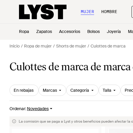
MUJER
HOMBRE
Ropa
Zapatos
Accesorios
Bolsos
Joyería
Ma
Inicio
Ropa de mujer
Shorts de mujer
Culottes de marca
Culottes de marca de marca
En rebajas
Marcas
Categoría
Talla
Prec
Ordenar
:
Novedades
La comisión que se paga a Lyst y otros beneficios pueden afectar la 