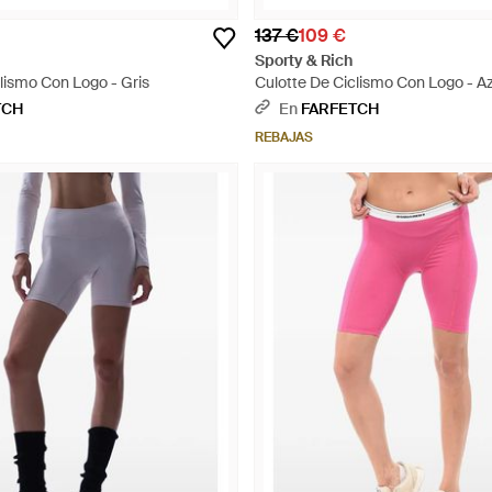
137 €
109 €
Sporty & Rich
lismo Con Logo - Gris
Culotte De Ciclismo Con Logo - Az
TCH
En
FARFETCH
REBAJAS