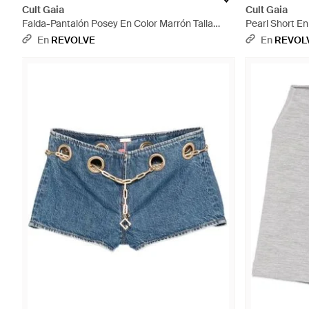
Cult Gaia
Cult Gaia
Falda-Pantalón Posey En Color Marrón Talla
Pearl Short En
(También En 2, 4, 6, 10) - Multicolor
4, 6, 8, 10) - B
En
REVOLVE
En
REVOL