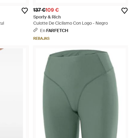
137 €
109 €
Sporty & Rich
ul
Culotte De Ciclismo Con Logo - Negro
En
FARFETCH
REBAJAS