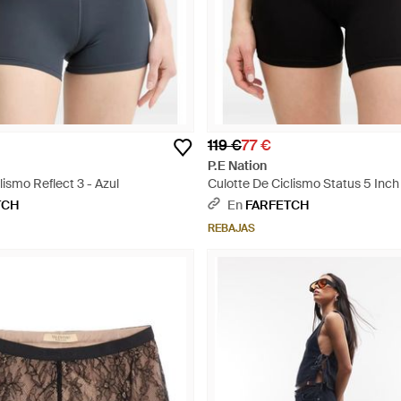
119 €
77 €
P.E Nation
lismo Reflect 3 - Azul
Culotte De Ciclismo Status 5 Inch
TCH
En
FARFETCH
REBAJAS