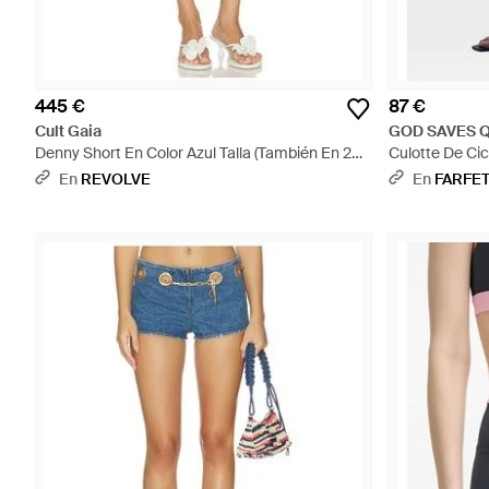
445 €
87 €
Cult Gaia
GOD SAVES 
Denny Short En Color Azul Talla (También En 25,
Culotte De Cic
26, 27, 28, 29, 30, 31, 32) - Azul
En
REVOLVE
En
FARFE