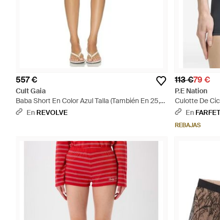
557 €
113 €
79 €
Cult Gaia
P.E Nation
Baba Short En Color Azul Talla (También En 25,
Culotte De Cic
26, 27, 28, 29, 30, 32) - Azul
En
REVOLVE
En
FARFE
REBAJAS