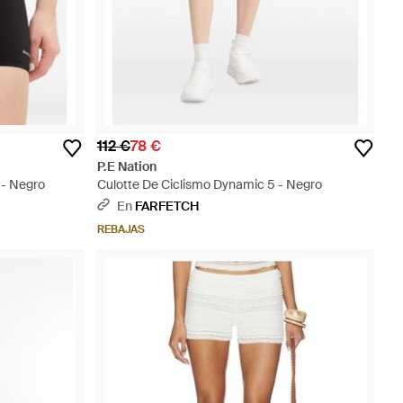
112 €
78 €
P.E Nation
 - Negro
Culotte De Ciclismo Dynamic 5 - Negro
En
FARFETCH
REBAJAS