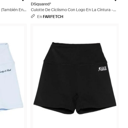
DSquared²
a (También En
Culotte De Ciclismo Con Logo En La Cintura -
Amarillo
En
FARFETCH