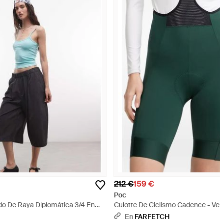
212 €
159 €
Poc
do De Raya Diplomática 3/4 En
Culotte De Ciclismo Cadence - Ve
lti - Azul
En
FARFETCH