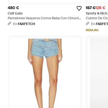
480 €
157 €
126 €
Cult Gaia
Sporty & Rich
Pantalones Vaqueros Cortos Baba Con Cinturón
Culotte De Cic
De Cadena - Azul
En
FARFETCH
En
FARFE
REBAJAS