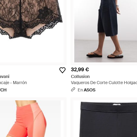
32,99 €
avani
Collusion
ncaje - Marrón
Vaqueros De Corte Culotte Holg
(Parte De Un Conjunto)-Azul Marin
TCH
En
ASOS