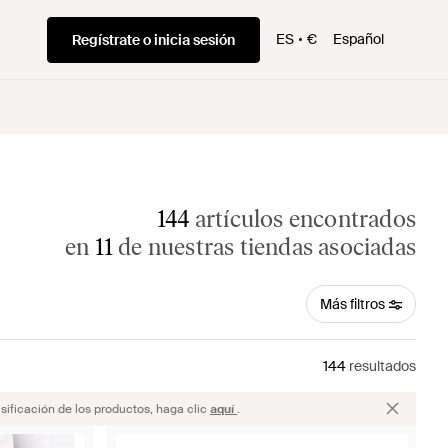
ES
€
Español
Regístrate o inicia sesión
144
artículos encontrados
en
11
de nuestras tiendas asociadas
Más filtros
144
resultados
sificación de los productos, haga clic
aquí
.