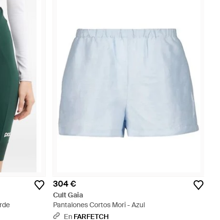
304 €
Cult Gaia
rde
Pantalones Cortos Mori - Azul
En
FARFETCH