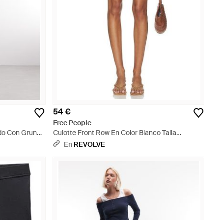
54 €
Free People
ado Con Grunge
Culotte Front Row En Color Blanco Talla
o - Blanco
(También En Xs, S, M, Xl) - Blanco
En
REVOLVE