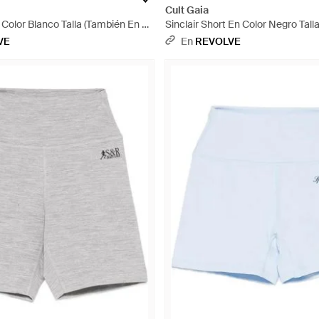
Cult Gaia
 Color Blanco Talla (También En 2,
Sinclair Short En Color Negro Tall
lanco
Xs, S, M) - Azul
VE
En
REVOLVE