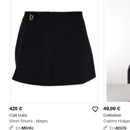
425 €
49,99 €
Cult Gaia
Collusion
Short Shorts - Negro
Culotte Holga
Azul Marino-Mu
En
Miinto
En
ASOS