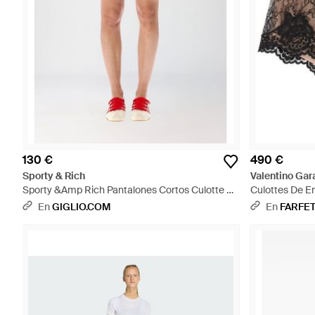
130 €
490 €
Sporty & Rich
Valentino Gar
Sporty &Amp Rich Pantalones Cortos Culotte De
Culottes De E
Rayas En Algodón Con Corte Slim Y Logo
En
GIGLIO.COM
En
FARFE
Bordado - Rojo