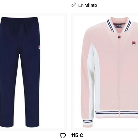
En
Miinto
115 €