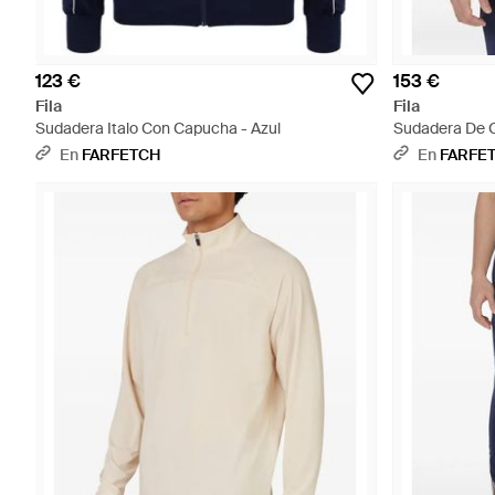
123 €
153 €
Fila
Fila
Sudadera Italo Con Capucha - Azul
Sudadera De C
En
FARFETCH
En
FARFE