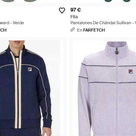
97 €
Fila
ward - Verde
Pantalones De Chándal Sullivan -
TCH
En
FARFETCH