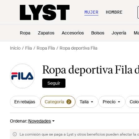
MUJER
HOMBRE
Ropa
Zapatos
Accesorios
Bolsos
Joyería
Ma
Inicio
Fila
Ropa Fila
Ropa deportiva Fila
Ropa deportiva Fila
Seguir
En rebajas
Categoría
Talla
Precio
Colo
2
Ordenar
:
Novedades
La comisión que se paga a Lyst y otros beneficios pueden afectar la 