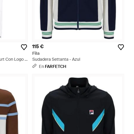
115 €
Fila
urt Con Logo -
Sudadera Settanta - Azul
En
FARFETCH