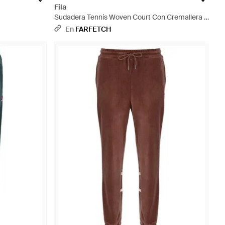
Fila
Sudadera Tennis Woven Court Con Cremallera -
Neutro
En
FARFETCH