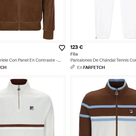
123 €
Fila
iele Con Panel En Contraste -
Pantalones De Chándal Tennis Co
Blanco
TCH
En
FARFETCH