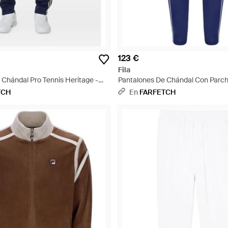
123 €
Fila
 Chándal Pro Tennis Heritage -
Pantalones De Chándal Con Parch
Azul
TCH
En
FARFETCH