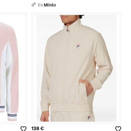
En
Miinto
138 €