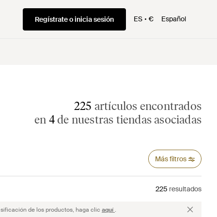
ES
€
Español
Regístrate o inicia sesión
225
artículos encontrados
en
4
de nuestras tiendas asociadas
Más filtros
225
resultados
sificación de los productos, haga clic
aquí
.