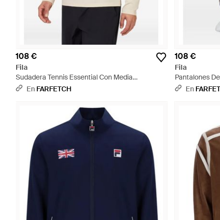
108 €
108 €
Fila
Fila
Sudadera Tennis Essential Con Media
Pantalones De
Cremallera - Blanco
Azul
En
FARFETCH
En
FARFE