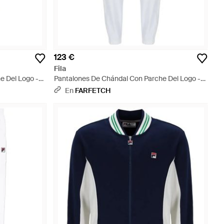
123 €
Fila
e Del Logo -
Pantalones De Chándal Con Parche Del Logo -
Blanco
En
FARFETCH