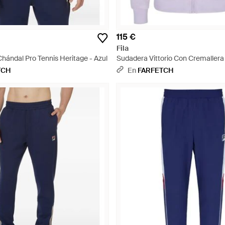
115 €
Fila
hándal Pro Tennis Heritage - Azul
Sudadera Vittorio Con Cremallera
TCH
En
FARFETCH