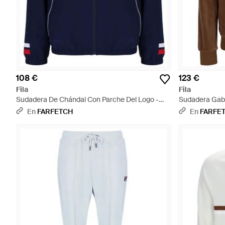
108 €
123 €
Fila
Fila
Sudadera De Chándal Con Parche Del Logo -
Sudadera Gabr
Azul
Marrón
En
FARFETCH
En
FARFE