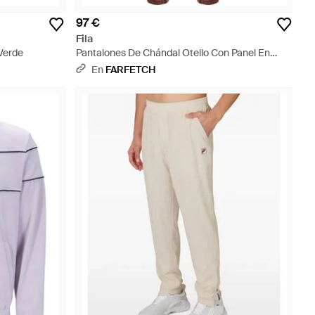
97 €
Fila
 Verde
Pantalones De Chándal Otello Con Panel En
Contraste - Marrón
En
FARFETCH