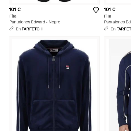
101 €
101 €
Fila
Fila
Pantalones Edward - Negro
Pantalones Ed
En
FARFETCH
En
FARFE