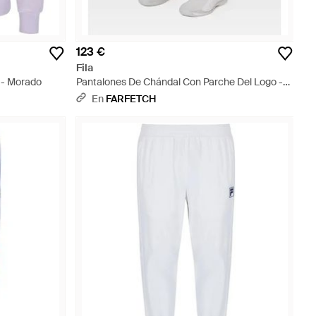
123 €
Fila
 - Morado
Pantalones De Chándal Con Parche Del Logo -
Blanco
En
FARFETCH