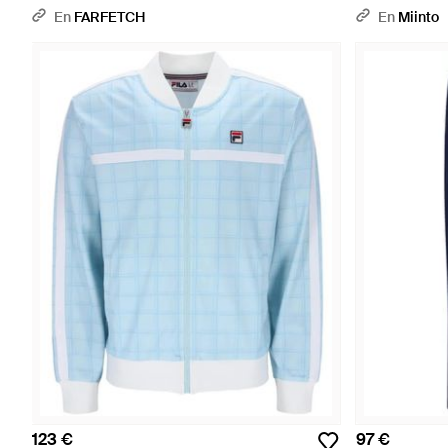
Azul
En
FARFETCH
En
Miinto
123 €
97 €