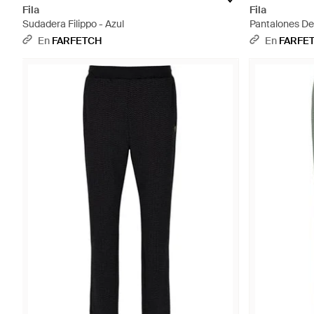
Fila
Fila
Sudadera Filippo - Azul
Pantalones De
Azul
En
FARFETCH
En
FARFE