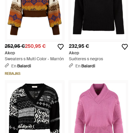
252,95 €
250,95 €
232,95 €
Akep
Akep
Sweaters s Multi Color - Marrón
Suéteres s negros
En
Balardi
En
Balardi
REBAJAS