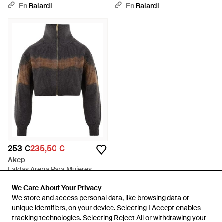
En
Balardi
En
Balardi
253 €
235,50 €
Akep
Faldas Arena Para Mujeres,
Mujer, Talla - Negro
En
Miinto
We Care About Your Privacy
We Care About Your Privacy
REBAJAS
We store and access personal data, like browsing data or
We store and access personal data, like browsing data or
unique identifiers, on your device. Selecting I Accept enables
unique identifiers, on your device. Selecting I Accept enables
tracking technologies. Selecting Reject All or withdrawing your
tracking technologies. Selecting Reject All or withdrawing your