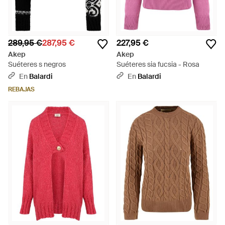
289,95 €
287,95 €
227,95 €
Akep
Akep
Suéteres s negros
Suéteres sia fucsia - Rosa
En
Balardi
En
Balardi
REBAJAS