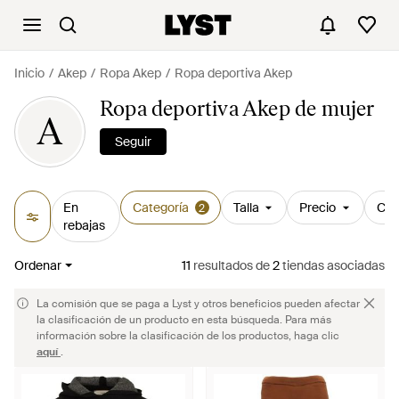
Inicio
Akep
Ropa Akep
Ropa deportiva Akep
Ropa deportiva Akep de mujer
A
Seguir
En
Categoría
Talla
Precio
Col
2
rebajas
Ordenar
11
resultados
de
2
tiendas asociadas
La comisión que se paga a Lyst y otros beneficios pueden afectar
la clasificación de un producto en esta búsqueda. Para más
información sobre la clasificación de los productos, haga clic
aquí
.