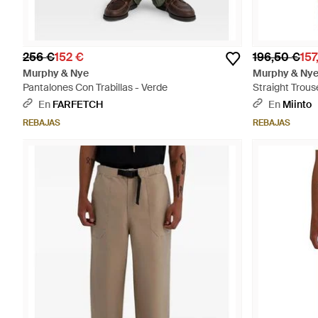
256 €
152 €
196,50 €
157
Murphy & Nye
Murphy & Ny
Pantalones Con Trabillas - Verde
Straight Trous
En
FARFETCH
En
Miinto
REBAJAS
REBAJAS