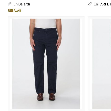
En
Balardi
En
FARFE
REBAJAS