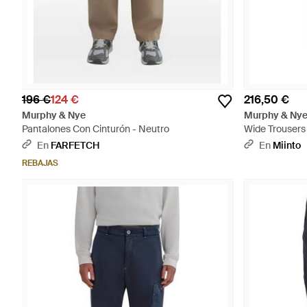
196 €
124 €
216,50 €
Murphy & Nye
Murphy & Ny
Pantalones Con Cinturón - Neutro
Wide Trousers
En
FARFETCH
En
Miinto
REBAJAS