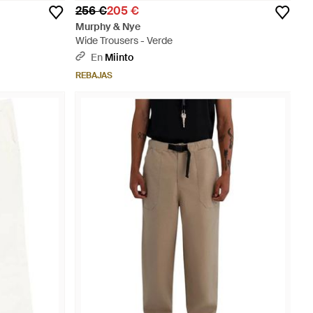
256 €
205 €
Murphy & Nye
Wide Trousers - Verde
En
Miinto
REBAJAS