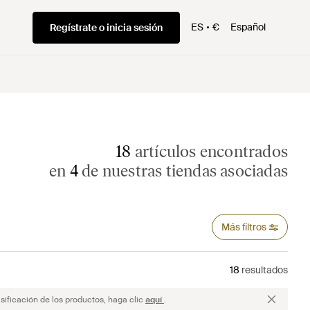
ES
€
Español
Regístrate o inicia sesión
18
artículos encontrados
en
4
de nuestras tiendas asociadas
Más filtros
18
resultados
sificación de los productos, haga clic
aquí
.