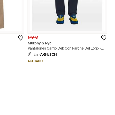
179 €
Murphy & Nye
Pantalones Cargo Dek Con Parche Del Logo -
Azul
En
FARFETCH
AGOTADO