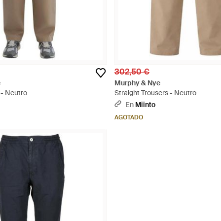
302,50 €
e
Murphy & Nye
 - Neutro
Straight Trousers - Neutro
En
Miinto
AGOTADO