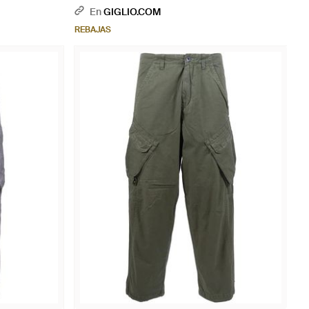
Bolsillos Ribeteados - Azul
En
GIGLIO.COM
REBAJAS