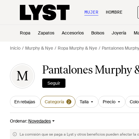
MUJER
HOMBRE
Ropa
Zapatos
Accesorios
Bolsos
Joyería
Ma
Inicio
Murphy & Nye
Ropa Murphy & Nye
Pantalones Murph
Pantalones Murphy 
M
Seguir
En rebajas
Categoría
Talla
Precio
Colo
2
Ordenar
:
Novedades
La comisión que se paga a Lyst y otros beneficios pueden afectar la 