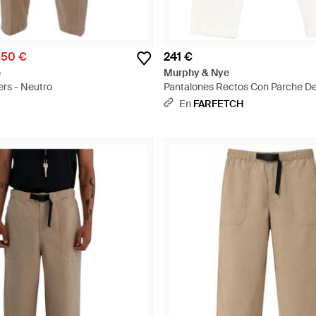
,50 €
241 €
e
Murphy & Nye
ers - Neutro
Pantalones Rectos Con Parche De
Blanco
En
FARFETCH