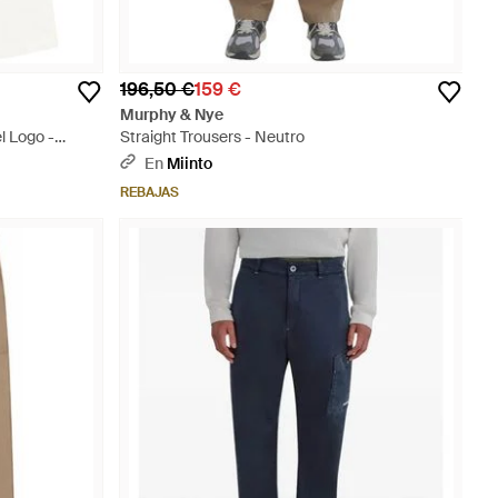
196,50 €
159 €
Murphy & Nye
l Logo -
Straight Trousers - Neutro
En
Miinto
REBAJAS