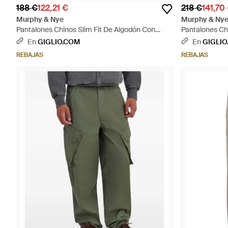
188 €
122,21 €
218 €
141,70
Murphy & Nye
Murphy & Ny
Pantalones Chinos Slim Fit De Algodón Con
Pantalones Ch
Bolsillos Ribeteados - Azul
Americanos - 
En
GIGLIO.COM
En
GIGLIO
REBAJAS
REBAJAS