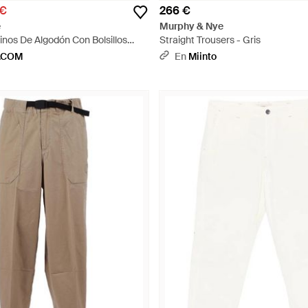
 €
266 €
e
Murphy & Nye
inos De Algodón Con Bolsillos
Straight Trousers - Gris
Blanco
.COM
En
Miinto