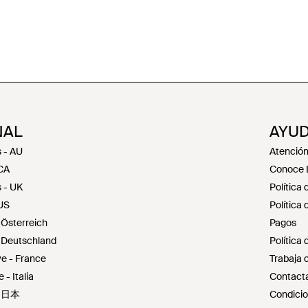
NAL
AYUD
 - AU
Atención 
 CA
Conoce 
 - UK
Política 
 US
Política
Österreich
Pagos
 Deutschland
Política
e - France
Trabaja 
- Italia
Contacta
- 日本
Condicio