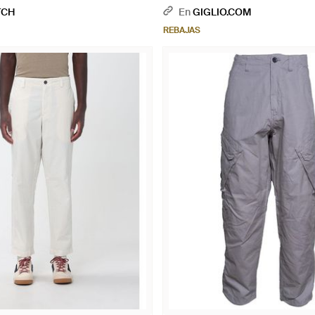
La Cintura - Neutro
TCH
En
GIGLIO.COM
REBAJAS