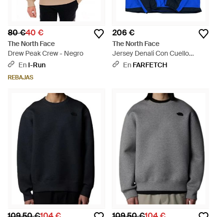
80 €
40 €
206 €
The North Face
The North Face
Drew Peak Crew - Negro
Jersey Denali Con Cuello
Redondo - Azul
En
I-Run
En
FARFETCH
REBAJAS
109,50 €
104 €
109,50 €
104 €