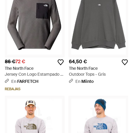
86 €
72 €
64,50 €
The North Face
The North Face
Jersey Con Logo Estampado Y
Outdoor Tops - Gris
Bolsillo Con Cremallera - Gris
En
FARFETCH
En
Miinto
REBAJAS