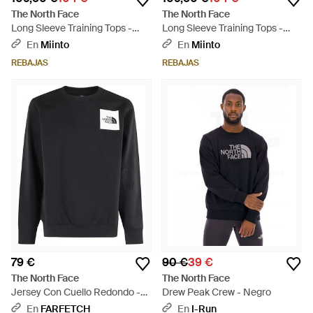
The North Face
The North Face
Long Sleeve Training Tops -
Long Sleeve Training Tops -
Azul
Gris
En
Miinto
En
Miinto
REBAJAS
REBAJAS
79 €
90 €
39 €
The North Face
The North Face
Jersey Con Cuello Redondo -
Drew Peak Crew - Negro
Negro
En
FARFETCH
En
I-Run