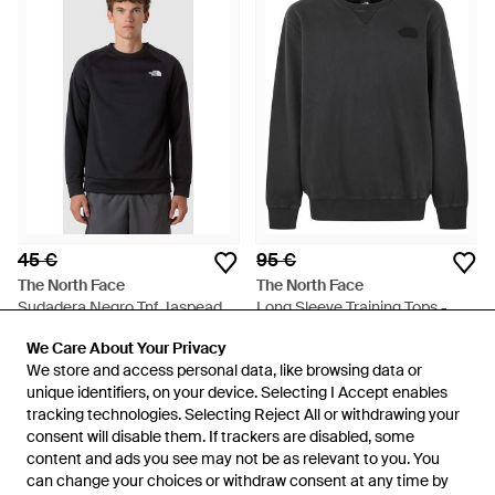
45 €
95 €
The North Face
The North Face
Sudadera Negro Tnf Jaspeado
Long Sleeve Training Tops -
Reaxion 2.0 De - Negro
Negro
En
ASOS
En
Miinto
We Care About Your Privacy
We Care About Your Privacy
AGOTADO
AGOTADO
We store and access personal data, like browsing data or
We store and access personal data, like browsing data or
unique identifiers, on your device. Selecting I Accept enables
unique identifiers, on your device. Selecting I Accept enables
tracking technologies. Selecting Reject All or withdrawing your
tracking technologies. Selecting Reject All or withdrawing your
consent will disable them. If trackers are disabled, some
consent will disable them. If trackers are disabled, some
content and ads you see may not be as relevant to you. You
content and ads you see may not be as relevant to you. You
can change your choices or withdraw consent at any time by
can change your choices or withdraw consent at any time by