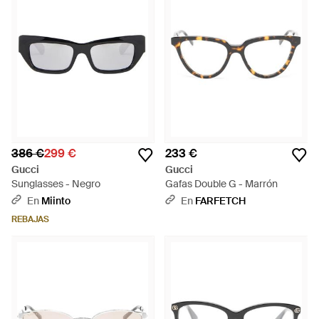
386 €
299 €
233 €
Gucci
Gucci
Sunglasses - Negro
Gafas Double G - Marrón
En
Miinto
En
FARFETCH
REBAJAS