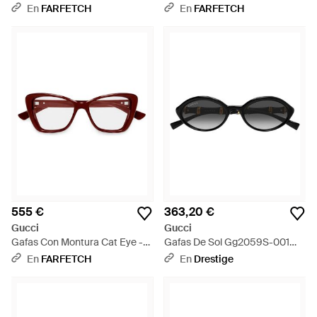
Interlocking G - Negro
Cuadrada - Marrón
En
FARFETCH
En
FARFETCH
555 €
363,20 €
Gucci
Gucci
Gafas Con Montura Cat Eye -
Gafas De Sol Gg2059S-001
Rojo
Mujer - Negro
En
FARFETCH
En
Drestige