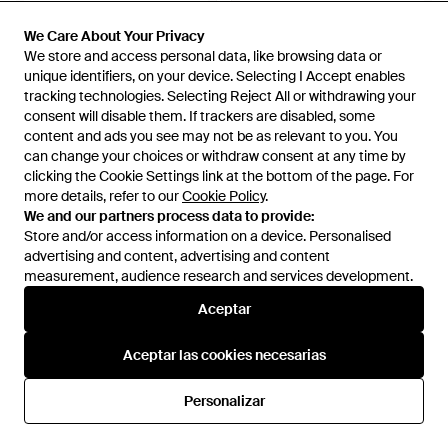
We Care About Your Privacy
We Care About Your Privacy
337 €
337 €
We store and access personal data, like browsing data or
We store and access personal data, like browsing data or
Gucci
Gucci
unique identifiers, on your device. Selecting I Accept enables
unique identifiers, on your device. Selecting I Accept enables
Gafas Con Montura Cat Eye Y
Gafas Con Montura Cat Eye Y
tracking technologies. Selecting Reject All or withdrawing your
tracking technologies. Selecting Reject All or withdrawing your
Detalle De Bambú - Blanco
Efecto De Bambú - Blanco
consent will disable them. If trackers are disabled, some
consent will disable them. If trackers are disabled, some
En
FARFETCH
En
FARFETCH
content and ads you see may not be as relevant to you. You
content and ads you see may not be as relevant to you. You
can change your choices or withdraw consent at any time by
can change your choices or withdraw consent at any time by
clicking the Cookie Settings link at the bottom of the page. For
clicking the Cookie Settings link at the bottom of the page. For
more details, refer to our
more details, refer to our
Cookie Policy
Cookie Policy
.
.
We and our partners process data to provide:
We and our partners process data to provide:
Store and/or access information on a device. Personalised
Store and/or access information on a device. Personalised
advertising and content, advertising and content
advertising and content, advertising and content
measurement, audience research and services development.
measurement, audience research and services development.
Aceptar
Aceptar
Aceptar las cookies necesarias
Aceptar las cookies necesarias
Personalizar
Personalizar
410 €
680 €
Gucci
Gucci