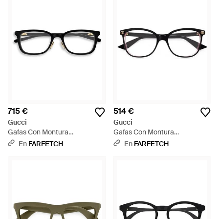
715 €
514 €
Gucci
Gucci
Gafas Con Montura
Gafas Con Montura
Rectangular - Negro
Geométrica - Negro
En
FARFETCH
En
FARFETCH