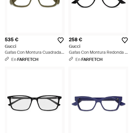
535 €
258 €
Gucci
Gucci
Gafas Con Montura Cuadrada -
Gafas Con Montura Redonda -
Verde
Negro
En
FARFETCH
En
FARFETCH