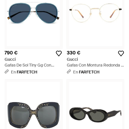
790 €
330 €
Gucci
Gucci
Gafas De Sol Tiny Gg Con
Gafas Con Montura Redonda -
Montura Piloto - Azul
Blanco
En
FARFETCH
En
FARFETCH