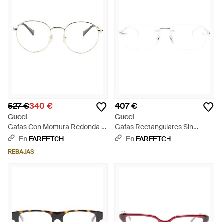
527 €
340 €
407 €
Gucci
Gucci
Gafas Con Montura Redonda -
Gafas Rectangulares Sin
Blanco
Montura Con Forma De Bambú
En
FARFETCH
En
FARFETCH
- Blanco
REBAJAS