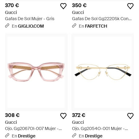
370 €
350 €
Gucci
Gucci
Gafas De Sol Mujer - Gris
Gafas De Sol Gg2220Sk Con
Montura Redonda - Gris
En
GIGLIO.COM
En
FARFETCH
308 €
372 €
Gucci
Gucci
Ojo. Gg2067Ol-007 Mujer -
Ojo. Gg2054O-001 Mujer -
Blanco
Metálico
En
Drestige
En
Drestige