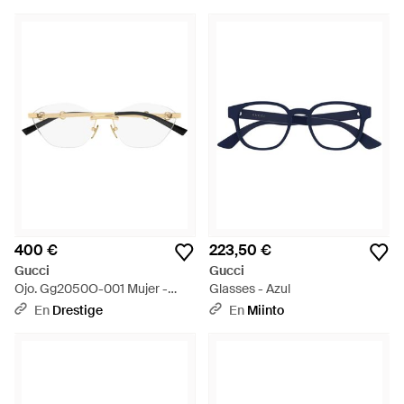
400 €
223,50 €
Gucci
Gucci
Ojo. Gg2050O-001 Mujer -
Glasses - Azul
Metálico
En
Drestige
En
Miinto