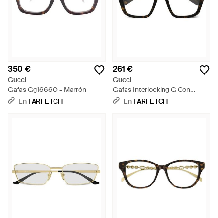
350 €
261 €
Gucci
Gucci
Gafas Gg1666O - Marrón
Gafas Interlocking G Con
Montura Cat Eye - Negro
En
FARFETCH
En
FARFETCH