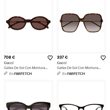
708 €
337 €
Gucci
Gucci
Gafas De Sol Con Montura
Gafas De Sol Con Montura
Redonda - Marrón
Oversize - Gris
En
FARFETCH
En
FARFETCH