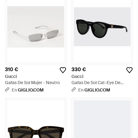
310 €
330 €
Gucci
Gucci
Gafas De Sol Mujer - Neutro
Gafas De Sol Cat-Eye De
Acetato Con Efecto Carey Y
En
GIGLIO.COM
En
GIGLIO.COM
Monograma Gg - Negro