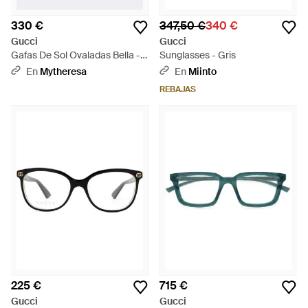
330 €
347,50 €
340 €
Gucci
Gucci
Gafas De Sol Ovaladas Bella -
Sunglasses - Gris
Negro
En
Mytheresa
En
Miinto
REBAJAS
225 €
715 €
Gucci
Gucci