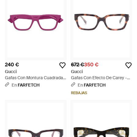
240 €
672 €
350 €
Gucci
Gucci
Gafas Con Montura Cuadrada -
Gafas Con Efecto De Carey -
Rosa
Marrón
En
FARFETCH
En
FARFETCH
REBAJAS