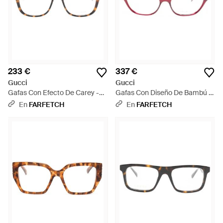
233 €
337 €
Gucci
Gucci
Gafas Con Efecto De Carey -
Gafas Con Diseño De Bambú -
Marrón
Rojo
En
FARFETCH
En
FARFETCH