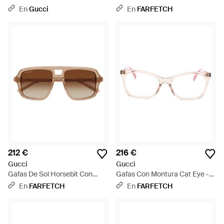
Interlocking - Blanco
Blanco
En
Gucci
En
FARFETCH
212 €
216 €
Gucci
Gucci
Gafas De Sol Horsebit Con
Gafas Con Montura Cat Eye -
Montura Piloto - Marrón
Neutro
En
FARFETCH
En
FARFETCH