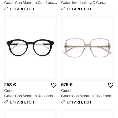
Gafas Con Montura Cuadrada
Gafas Interlocking G Con
Y Logo Gg - Marrón
Montura Cuadrada - Verde
En
FARFETCH
En
FARFETCH
253 €
576 €
Gucci
Gucci
Gafas Con Montura Redonda -
Gafas Con Montura Cuadrada -
Negro
Blanco
En
FARFETCH
En
FARFETCH