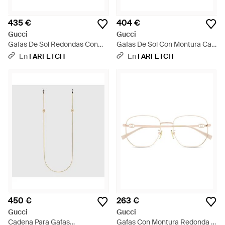
435 €
404 €
Gucci
Gucci
Gafas De Sol Redondas Con
Gafas De Sol Con Montura Cat
Logo - Negro
Eye - Marrón
En
FARFETCH
En
FARFETCH
450 €
263 €
Gucci
Gucci
Cadena Para Gafas
Gafas Con Montura Redonda -