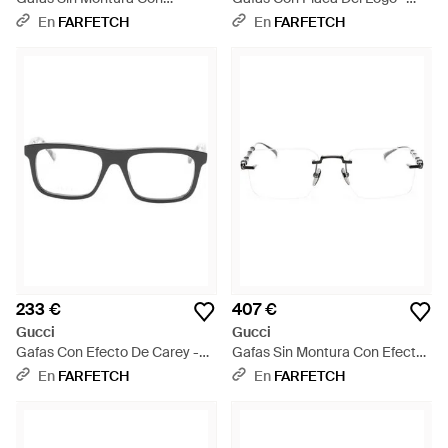
Detalles De Cristal - Blanco
Negro
En
FARFETCH
En
FARFETCH
233 €
407 €
Gucci
Gucci
Gafas Con Efecto De Carey -
Gafas Sin Montura Con Efecto
Negro
De Bambú - Blanco
En
FARFETCH
En
FARFETCH