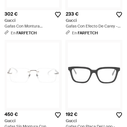
302 €
233 €
Gucci
Gucci
Gafas Con Montura
Gafas Con Efecto De Carey -
Geométrica - Marrón
Negro
En
FARFETCH
En
FARFETCH
450 €
192 €
Gucci
Gucci
Gafas Sin Montura Con
Gafas Con Placa Del Logo -