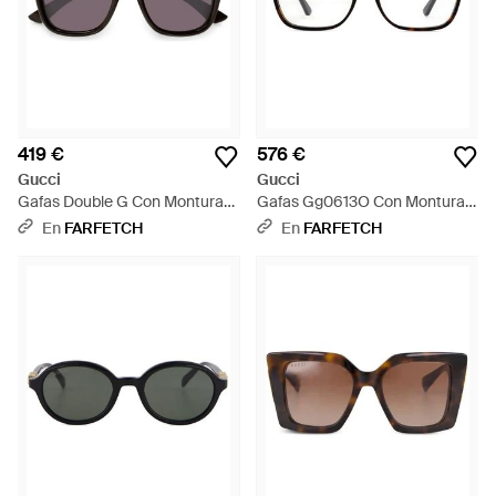
419 €
576 €
Gucci
Gucci
Gafas Double G Con Montura
Gafas Gg0613O Con Montura
Cuadrada - Negro
Rectangular - Marrón
En
FARFETCH
En
FARFETCH