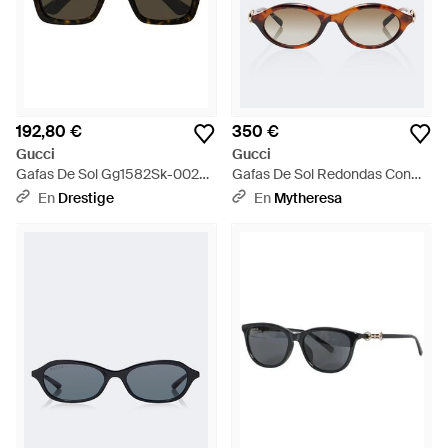
192,80 €
350 €
Gucci
Gucci
Gafas De Sol Gg1582Sk-002
Gafas De Sol Redondas Con
Adulto - Negro
Horsebit - Marrón
En
Drestige
En
Mytheresa