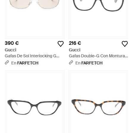
390 €
216 €
Gucci
Gucci
Gafas De Sol Interlocking G
Gafas Double-G Con Montura
Con Montura Oval - Neutro
Cat Eye - Negro
En
FARFETCH
En
FARFETCH