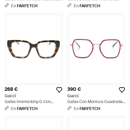
Y Efecto Carey - Marrón
Estilo Piloto - Rosa
En
FARFETCH
En
FARFETCH
268 €
390 €
Gucci
Gucci
Gafas Interlocking G Con
Gafas Con Montura Cuadrada -
Montura Cat Eye - Marrón
Rojo
En
FARFETCH
En
FARFETCH