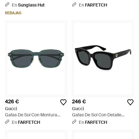
Azul
En
Sunglass Hut
En
FARFETCH
REBAJAS
426 €
246 €
Gucci
Gucci
Gafas De Sol Con Montura
Gafas De Sol Con Detalle
Cuadrada - Gris
Interlocking G - Negro
En
FARFETCH
En
FARFETCH