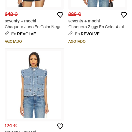
242 €
228 €
seventy + mochi
seventy + mochi
Chaqueta Juno En Color Negro
Chaqueta Ziggy En Color Azul
Talla (También En S) - Negro
Talla (También En Xs) - Azul
En
REVOLVE
En
REVOLVE
AGOTADO
AGOTADO
124 €