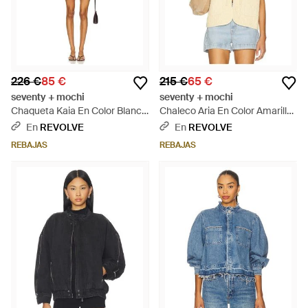
226 €
85 €
215 €
65 €
seventy + mochi
seventy + mochi
Chaqueta Kaia En Color Blanco
Chaleco Aria En Color Amarillo
Talla (También En Xxs/Xs) -
Limon Talla En - Blanco
En
REVOLVE
En
REVOLVE
Blanco
REBAJAS
REBAJAS