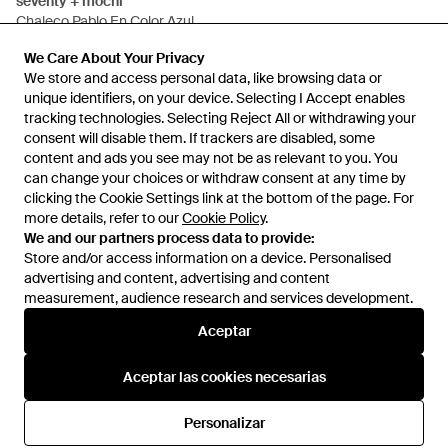
seventy + mochi
Chaleco Pablo En Color Azul
Talla (También En Xxs) - Azul
En
REVOLVE
We Care About Your Privacy
We Care About Your Privacy
AGOTADO
We store and access personal data, like browsing data or
We store and access personal data, like browsing data or
unique identifiers, on your device. Selecting I Accept enables
unique identifiers, on your device. Selecting I Accept enables
tracking technologies. Selecting Reject All or withdrawing your
tracking technologies. Selecting Reject All or withdrawing your
consent will disable them. If trackers are disabled, some
consent will disable them. If trackers are disabled, some
content and ads you see may not be as relevant to you. You
content and ads you see may not be as relevant to you. You
can change your choices or withdraw consent at any time by
can change your choices or withdraw consent at any time by
clicking the Cookie Settings link at the bottom of the page. For
clicking the Cookie Settings link at the bottom of the page. For
more details, refer to our
more details, refer to our
Cookie Policy
Cookie Policy
.
.
We and our partners process data to provide:
We and our partners process data to provide:
Store and/or access information on a device. Personalised
Store and/or access information on a device. Personalised
advertising and content, advertising and content
advertising and content, advertising and content
measurement, audience research and services development.
measurement, audience research and services development.
Internacional
Aceptar
Aceptar
Aceptar las cookies necesarias
Aceptar las cookies necesarias
Ayuda e información
Personalizar
Personalizar