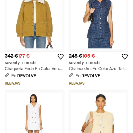
342 €
177 €
248 €
105 €
seventy + mochi
seventy + mochi
Chaqueta Frida En Color Verde
Chaleco Ani En Color Azul Talla
Oliva Talla (También En Xs) -
(También En Xs, S, Xl) - Azul
En
REVOLVE
En
REVOLVE
Verde
REBAJAS
REBAJAS