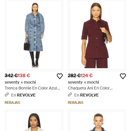
342 €
138 €
282 €
124 €
seventy + mochi
seventy + mochi
Trenca Bonnie En Color Azul
Chaqueta Ani En Color
Talla (También En Xs) - Azul
Burgundy Talla (También En
En
REVOLVE
En
REVOLVE
Xxs, Xs) - Rojo
REBAJAS
REBAJAS