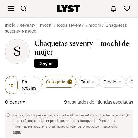
Inicio
seventy + mochi
Ropa seventy + mochi
Chaquetas
seventy + mochi
Chaquetas seventy + mochi de
S
mujer
Seguir
En
Categoría
Talla
Precio
Col
2
rebajas
Ordenar
9
resultados
de
1
tiendas asociadas
La comisión que se paga a Lyst y otros beneficios pueden afectar
la clasificación de un producto en esta búsqueda. Para más
información sobre la clasificación de los productos, haga clic
aquí
.