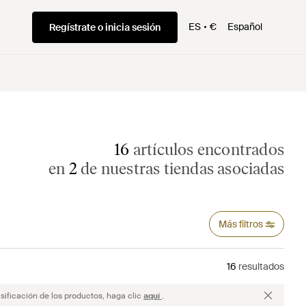
ES
€
Español
Regístrate o inicia sesión
16
artículos encontrados
en
2
de nuestras tiendas asociadas
Más filtros
16
resultados
sificación de los productos, haga clic
aquí
.