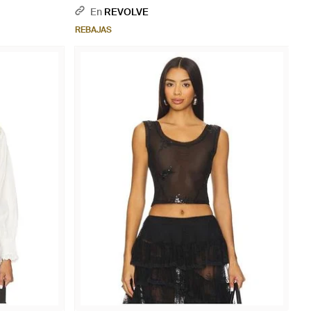
(También En M, Xl) - Blanco
En
REVOLVE
REBAJAS