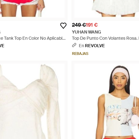
249 €
191 €
G
YUHAN WANG
e Tank Top En Color No Aplicable
Top De Punto Con Volantes Rosa. 
En Xl) - Rojo
(También En S) - Blanco
VE
En
REVOLVE
REBAJAS