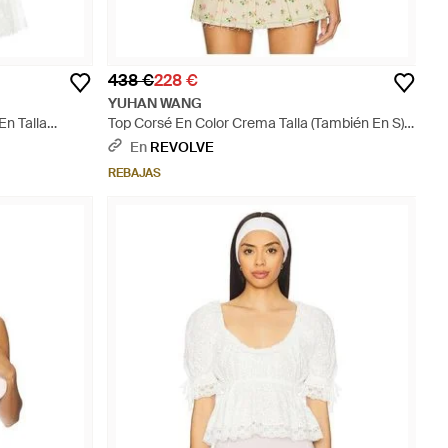
438 €
228 €
YUHAN WANG
En Talla
Top Corsé En Color Crema Talla (También En S) -
Multicolor
En
REVOLVE
REBAJAS