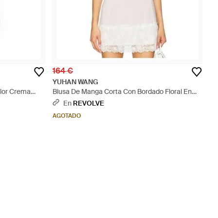
164 €
YUHAN WANG
olor Crema
Blusa De Manga Corta Con Bordado Floral En
Color Blanco Talla (También En S) - Blanco
En
REVOLVE
AGOTADO