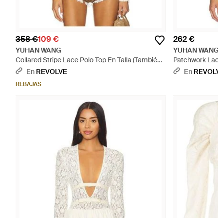
358 €
109 €
262 €
YUHAN WANG
YUHAN WAN
Collared Stripe Lace Polo Top En Talla (También
Patchwork Lac
En M, Xl) - Neutro
Talla (También 
En
REVOLVE
En
REVOL
REBAJAS