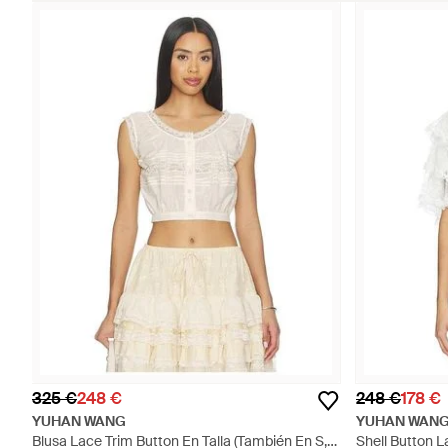
325 €
248 €
248 €
178 €
YUHAN WANG
YUHAN WAN
Blusa Lace Trim Button En Talla (También En S,
Shell Button L