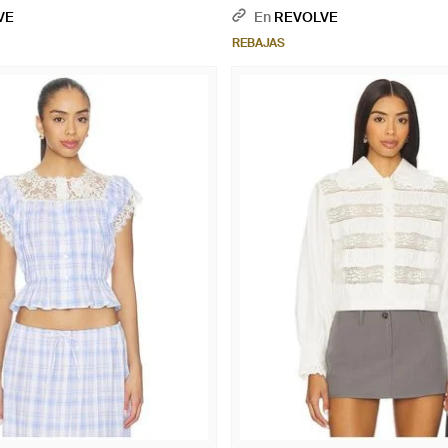
 M) - Blanco
M, Xl) - Blanco
VE
En
REVOLVE
REBAJAS