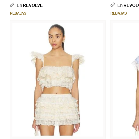
M, Xl) - Neutro
(También En S,
En
REVOLVE
En
REVOL
REBAJAS
REBAJAS