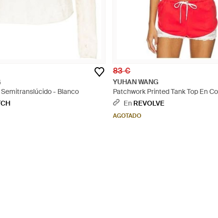
83 €
G
YUHAN WANG
 Semitranslúcido - Blanco
Patchwork Printed Tank Top En C
Talla (También En Xl) - Rojo
TCH
En
REVOLVE
AGOTADO