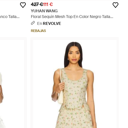
427 €
111 €
YUHAN WANG
nco Talla
Floral Sequin Mesh Top En Color Negro Talla
(También En S, M) - Negro
En
REVOLVE
REBAJAS