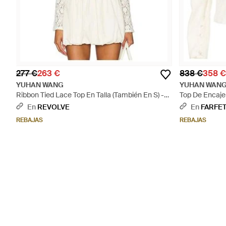
277 €
263 €
838 €
358 €
YUHAN WANG
YUHAN WAN
Ribbon Tied Lace Top En Talla (También En S) -
Top De Encaje
Blanco
En
REVOLVE
En
FARFE
REBAJAS
REBAJAS