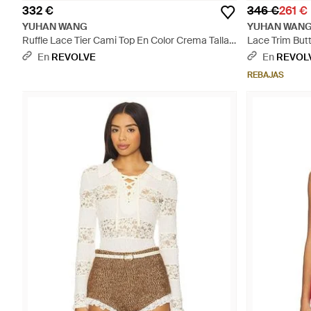
332 €
346 €
261 €
YUHAN WANG
YUHAN WAN
Ruffle Lace Tier Cami Top En Color Crema Talla
Lace Trim Butt
(También En S, M, Xl) - Multicolor
Blanco Talla (
En
REVOLVE
En
REVOL
REBAJAS