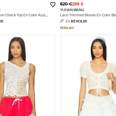
620 €
289 €
G
YUHAN WANG
on Check Top En Color Azul,
Lace Trimmed Blouse En Color Bla
También En S, M) - Azul
(También En Xl) - Blanco
VE
En
REVOLVE
REBAJAS