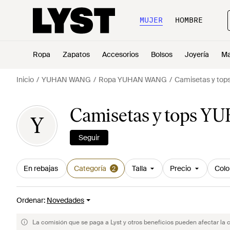
MUJER
HOMBRE
Ropa
Zapatos
Accesorios
Bolsos
Joyería
Ma
Inicio
YUHAN WANG
Ropa YUHAN WANG
Camisetas y t
Camisetas y tops 
Y
Seguir
En rebajas
Categoría
Talla
Precio
Colo
2
Ordenar
:
Novedades
La comisión que se paga a Lyst y otros beneficios pueden afectar la 