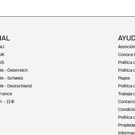
NAL
AYUD
AU
Atención 
UK
Conoce 
US
Política 
 - Österreich
Política
e - Schweiz
Pagos
e - Deutschland
Política
France
Trabaja 
ス - 日本
Contacta
Condicio
Política 
Propieda
Informac