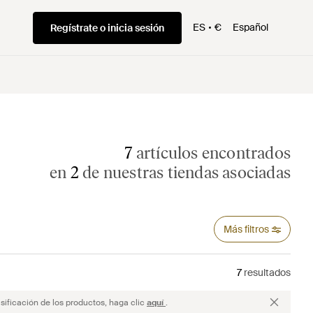
ES
€
Español
Regístrate o inicia sesión
7
artículos encontrados
en
2
de nuestras tiendas asociadas
Más filtros
7
resultados
sificación de los productos, haga clic
aquí
.