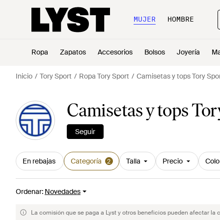
MUJER
HOMBRE
Ropa
Zapatos
Accesorios
Bolsos
Joyería
Ma
Inicio
Tory Sport
Ropa Tory Sport
Camisetas y tops Tory Spo
Camisetas y tops Tor
Seguir
En rebajas
Categoría
Talla
Precio
Colo
2
Ordenar
:
Novedades
La comisión que se paga a Lyst y otros beneficios pueden afectar la 