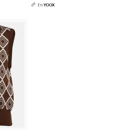
En
YOOX