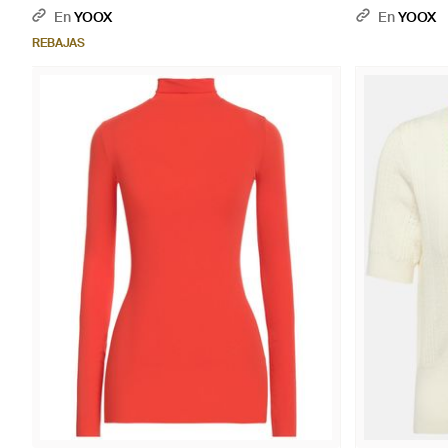
En
YOOX
En
YOOX
REBAJAS