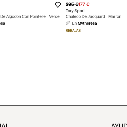
295 €
177 €
Tory Sport
De Algodon Con Pointelle - Verde
Chaleco De Jacquard - Marrón
esa
En
Mytheresa
REBAJAS
NAL
AYUD