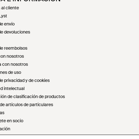
al cliente
Lyst
de envío
 de devoluciones
 de reembolsos
con nosotros
 con nosotros
nes de uso
de privacidad y de cookies
d intelectual
ión de clasificación de productos
e artículos de particulares
as
ete en socio
ación
r ni compartir mi información personal