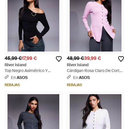
45,99 €
17,99 €
48,99 €
39,99 €
River Island
River Island
Top Negro Asimétrico Y
Cárdigan Rosa Claro De Corte
Drapeado De - Azul
Alargado De Punto De - Negro
En
ASOS
En
ASOS
REBAJAS
REBAJAS