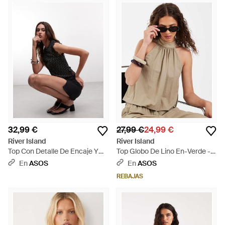
32,99 €
27,99 €
24,99 €
River Island
River Island
Top Con Detalle De Encaje Y
Top Globo De Lino En-Verde -
Lunares - Negro
Neutro
En
ASOS
En
ASOS
REBAJAS