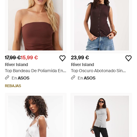
17,99 €
15,99 €
23,99 €
River Island
River Island
Top Bandeau De Poliamida En
Top Oscuro Abotonado Sin
Oscuro - Marrón
Mangas - Morado
En
ASOS
En
ASOS
REBAJAS