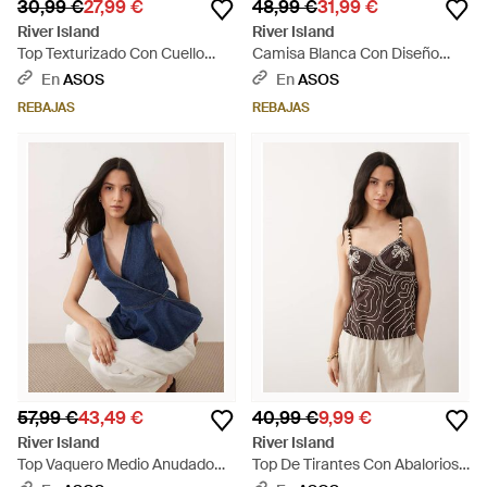
30,99 €
27,99 €
48,99 €
31,99 €
River Island
River Island
Top Texturizado Con Cuello
Camisa Blanca Con Diseño
Halter Y Ribete De Encaje De -
Calado De Popelina De (Parte
En
ASOS
En
ASOS
Marrón
De Un Conjunto) - Neutro
REBAJAS
REBAJAS
57,99 €
43,49 €
40,99 €
9,99 €
River Island
River Island
Top Vaquero Medio Anudado
Top De Tirantes Con Abalorios
Con Sobrefalda De -Azul - Azul
De - Marrón