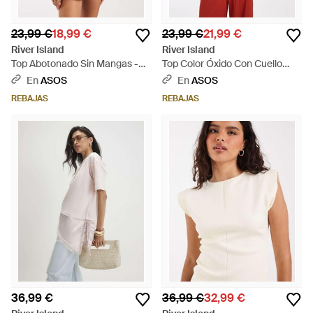
23,99 €
18,99 €
23,99 €
21,99 €
River Island
River Island
Top Abotonado Sin Mangas -
Top Color Óxido Con Cuello
Azul
Halter De Tejido Efecto Lino
En
ASOS
En
ASOS
(Parte De Un Conjunto)-Naranja
REBAJAS
REBAJAS
- Rojo
36,99 €
36,99 €
32,99 €