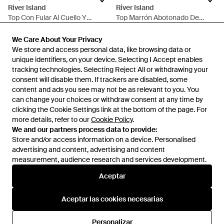
River Island
River Island
Top Con Fular Al Cuello Y
Top Marrón Abotonado De
Herraje Dorado De - Verde
Canalé De - Marrón
En
ASOS
En
ASOS
We Care About Your Privacy
We Care About Your Privacy
REBAJAS
REBAJAS
We store and access personal data, like browsing data or
We store and access personal data, like browsing data or
unique identifiers, on your device. Selecting I Accept enables
unique identifiers, on your device. Selecting I Accept enables
tracking technologies. Selecting Reject All or withdrawing your
tracking technologies. Selecting Reject All or withdrawing your
consent will disable them. If trackers are disabled, some
consent will disable them. If trackers are disabled, some
Mostrando 48 de 182
content and ads you see may not be as relevant to you. You
content and ads you see may not be as relevant to you. You
can change your choices or withdraw consent at any time by
can change your choices or withdraw consent at any time by
clicking the Cookie Settings link at the bottom of the page. For
clicking the Cookie Settings link at the bottom of the page. For
more details, refer to our
more details, refer to our
Cookie Policy
Cookie Policy
.
.
We and our partners process data to provide:
We and our partners process data to provide:
Store and/or access information on a device. Personalised
Store and/or access information on a device. Personalised
advertising and content, advertising and content
advertising and content, advertising and content
measurement, audience research and services development.
measurement, audience research and services development.
Internacional
Aceptar
Aceptar
Aceptar las cookies necesarias
Aceptar las cookies necesarias
Ayuda e información
Personalizar
Personalizar