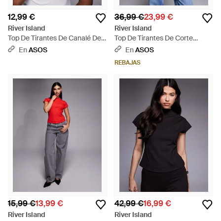
12,99 €
36,99 €
23,99 €
River Island
River Island
Top De Tirantes De Canalé De -
Top De Tirantes De Corte
Gris
Alargado Con Detalle De
En
ASOS
En
ASOS
Encaje De - Negro
REBAJAS
15,99 €
13,99 €
42,99 €
16,99 €
River Island
River Island