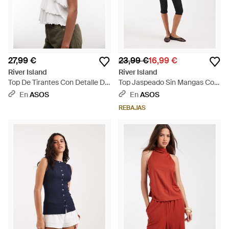
27,99 €
23,99 €
16,99 €
River Island
River Island
Top De Tirantes Con Detalle De
Top Jaspeado Sin Mangas Con
Volantes - Blanco
Botones - Neutro
En
ASOS
En
ASOS
REBAJAS