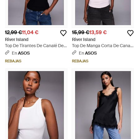
12,99 €
11,04 €
15,99 €
13,59 €
River Island
River Island
Top De Tirantes De Canalé De -
Top De Manga Corta De Canalé
Azul
De - Blanco
En
ASOS
En
ASOS
REBAJAS
REBAJAS