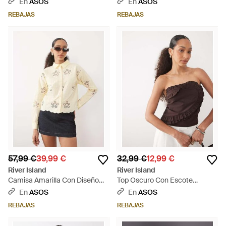
En
ASOS
En
ASOS
REBAJAS
REBAJAS
57,99 €
39,99 €
32,99 €
12,99 €
River Island
River Island
Camisa Amarilla Con Diseño
Top Oscuro Con Escote
Calado De Encaje De - Neutro
Palabra De Honor Y Detalle De
En
ASOS
En
ASOS
Volantes De - Negro
REBAJAS
REBAJAS