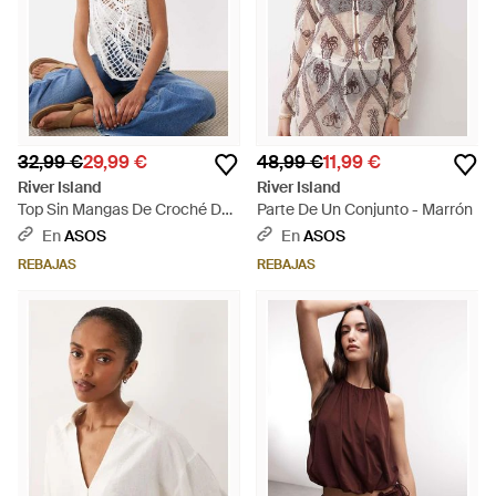
32,99 €
29,99 €
48,99 €
11,99 €
River Island
River Island
Top Sin Mangas De Croché De
Parte De Un Conjunto - Marrón
- Blanco
En
ASOS
En
ASOS
REBAJAS
REBAJAS