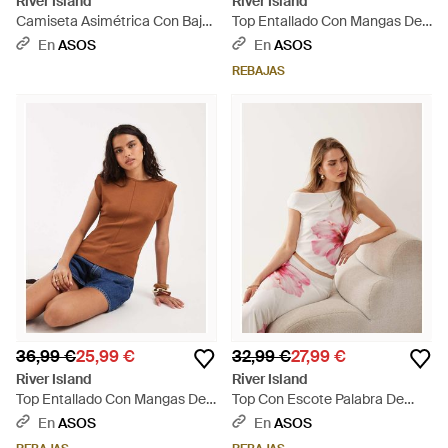
River Island
River Island
Camiseta Asimétrica Con Bajo
Top Entallado Con Mangas De
De Encaje - Neutro
Casquillo De Punto Fino-Blanco
En
ASOS
En
ASOS
- Blanco
REBAJAS
36,99 €
25,99 €
32,99 €
27,99 €
River Island
River Island
Top Entallado Con Mangas De
Top Con Escote Palabra De
Casquillo De Punto Fino - Azul
Honor Y Estampado Floral De
En
ASOS
En
ASOS
Malla (Parte De Un Conjunto) -