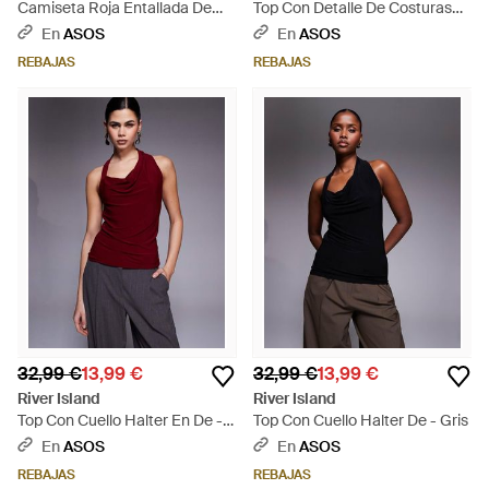
Camiseta Roja Entallada De
Top Con Detalle De Costuras
Canalé De - Gris
De (Parte De Un Conjunto) -
En
ASOS
En
ASOS
Negro
REBAJAS
REBAJAS
32,99 €
13,99 €
32,99 €
13,99 €
River Island
River Island
Top Con Cuello Halter En De -
Top Con Cuello Halter De - Gris
Rojo
En
ASOS
En
ASOS
REBAJAS
REBAJAS