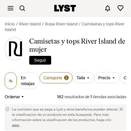
Inicio
River Island
Ropa River Island
Camisetas y tops River
Island
Camisetas y tops River Island de
mujer
Seguir
En
Categoría
Talla
Precio
Col
2
rebajas
Ordenar
182
resultados
de
1
tiendas asociadas
La comisión que se paga a Lyst y otros beneficios pueden afectar
la clasificación de un producto en esta búsqueda. Para más
información sobre la clasificación de los productos, haga clic
aquí
.