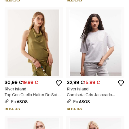
REBAJAS
REBAJAS
Rosa
30,99 €
19,99 €
32,99 €
15,99 €
River Island
River Island
Top Con Cuello Halter De Satén
Camiseta Gris Jaspeado
De -Verde - Verde
Extragrande De Corte
En
ASOS
En
ASOS
Depurado - Gris
REBAJAS
REBAJAS