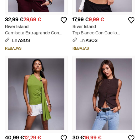
32,99 €
29,69 €
17,99 €
9,99 €
River Island
River Island
Camiseta Extragrande Con
Top Blanco Con Cuello
Diseño Minimalista De -Rojo -
Redondo De Canalé De - Gris
En
ASOS
En
ASOS
Morado
REBAJAS
REBAJAS
40,99 €
12,29 €
30 €
16,99 €