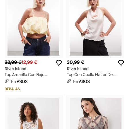
32,99 €
12,99 €
30,99 €
River Island
River Island
Top Amarillo Con Bajo
Top Con Cuello Halter De
Abullonado De Popelina - Azul
Satén-Blanco - Blanco
En
ASOS
En
ASOS
REBAJAS