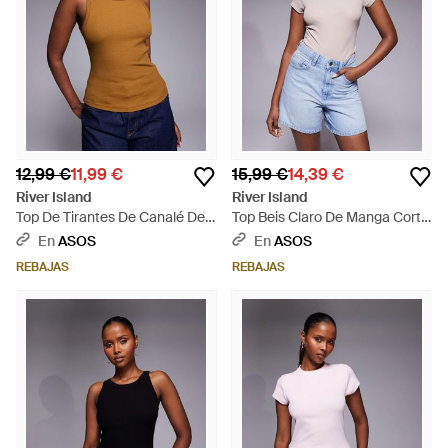
12,99 €
11,99 €
15,99 €
14,39 €
River Island
River Island
Top De Tirantes De Canalé De -
Top Beis Claro De Manga Corta
Azul
De Canalé De -Neutro - Azul
En
ASOS
En
ASOS
REBAJAS
REBAJAS