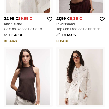
32,99 €
29,99 €
27,99 €
8,39 €
River Island
River Island
Camisa Blanca De Corte
Top Con Espalda De Nadadora
Cuadrado De Tejido Efecto Lino
Y Bajo Abullonado De Chifón De
En
ASOS
En
ASOS
De (Parte De Un Conjunto) -
- Marrón
REBAJAS
REBAJAS
Blanco