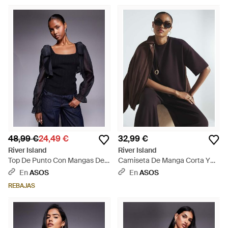
48,99 €
24,49 €
32,99 €
River Island
River Island
Top De Punto Con Mangas De
Camiseta De Manga Corta Y
Malla De - Azul
Corte Cuadrado Premium De -
En
ASOS
En
ASOS
Negro
REBAJAS