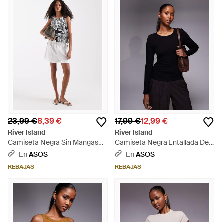
23,99 €
8,39 €
17,99 €
12,99 €
River Island
River Island
Camiseta Negra Sin Mangas
Camiseta Negra Entallada De
Con Estampado De Palmeras
Algodón De - Azul
En
ASOS
En
ASOS
De Mezcla De Lino De (Parte De
REBAJAS
REBAJAS
Un Conjunto) - Blanco