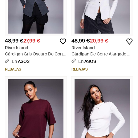
48,99 €
27,99 €
48,99 €
20,99 €
River Island
River Island
Cárdigan Gris Oscuro De Corte
Cárdigan De Corte Alargado De
Alargado De Punto De - Azul
Punto De - Gris
En
ASOS
En
ASOS
REBAJAS
REBAJAS