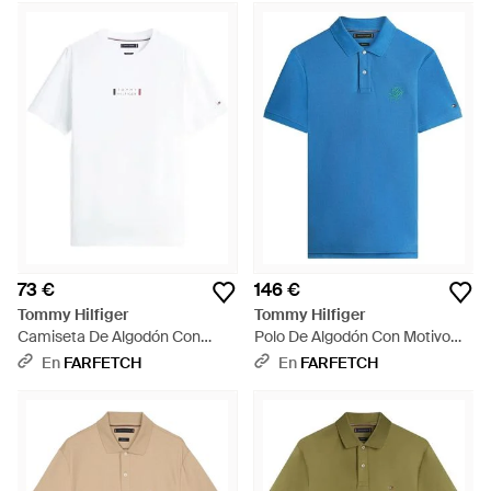
73 €
146 €
Tommy Hilfiger
Tommy Hilfiger
Camiseta De Algodón Con
Polo De Algodón Con Motivo
Logo Estampado - Blanco
Del Logo - Azul
En
FARFETCH
En
FARFETCH