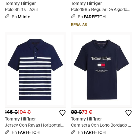
Tommy Hilfiger
Tommy Hilfiger
Polo Shirts - Azul
Polo 1985 Regular De Algodón
- Neutro
En
Miinto
En
FARFETCH
REBAJAS
146 €
104 €
88 €
73 €
Tommy Hilfiger
Tommy Hilfiger
Jersey Con Rayas Horizontales
Camiseta Con Logo Bordado -
Y Logo Bordado - Azul
Azul
En
FARFETCH
En
FARFETCH