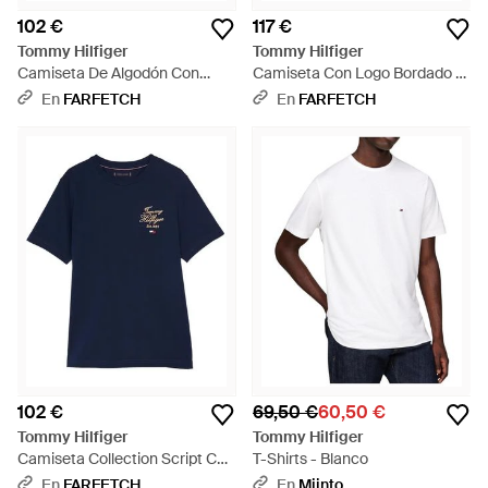
102 €
117 €
Tommy Hilfiger
Tommy Hilfiger
Camiseta De Algodón Con
Camiseta Con Logo Bordado -
Logo Estampado - Azul
Naranja
En
FARFETCH
En
FARFETCH
102 €
69,50 €
60,50 €
Tommy Hilfiger
Tommy Hilfiger
Camiseta Collection Script Con
T-Shirts - Blanco
Logo Bordado 1985 - Azul
En
FARFETCH
En
Miinto