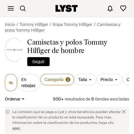
Inicio
Tommy Hilfiger
Ropa Tommy Hilfiger
Camisetas y
polos Tommy Hilfiger
Camisetas y polos Tommy
Hilfiger de hombre
Seguir
En
Categoría
Talla
Precio
Col
2
rebajas
Ordenar
500+
resultados
de
9
tiendas asociadas
La comisión que se paga a Lyst y otros beneficios pueden afectar
la clasificación de un producto en esta búsqueda. Para más
información sobre la clasificación de los productos, haga clic
aquí
.