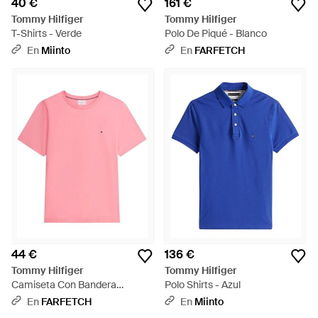
40 €
161 €
Tommy Hilfiger
Tommy Hilfiger
T-Shirts - Verde
Polo De Piqué - Blanco
En
Miinto
En
FARFETCH
44 €
136 €
Tommy Hilfiger
Tommy Hilfiger
Camiseta Con Bandera
Polo Shirts - Azul
Bordada Y Cuello Redondo -
En
FARFETCH
En
Miinto
Rosa