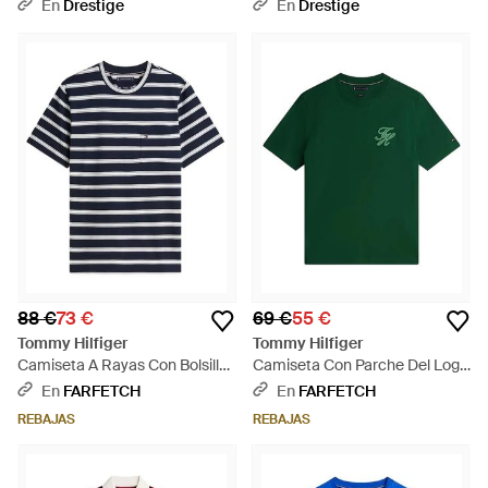
- Azul
- Verde
En
Drestige
En
Drestige
88 €
73 €
69 €
55 €
Tommy Hilfiger
Tommy Hilfiger
Camiseta A Rayas Con Bolsillo
Camiseta Con Parche Del Logo
- Azul
- Verde
En
FARFETCH
En
FARFETCH
REBAJAS
REBAJAS