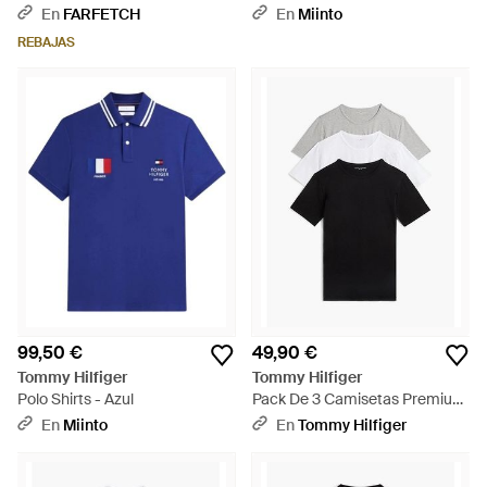
En
FARFETCH
En
Miinto
REBAJAS
99,50 €
49,90 €
Tommy Hilfiger
Tommy Hilfiger
Polo Shirts - Azul
Pack De 3 Camisetas Premium
Essential - Negro
En
Miinto
En
Tommy Hilfiger