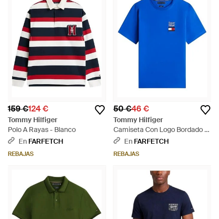
159 €
124 €
50 €
46 €
Tommy Hilfiger
Tommy Hilfiger
Polo A Rayas - Blanco
Camiseta Con Logo Bordado -
Azul
En
FARFETCH
En
FARFETCH
REBAJAS
REBAJAS