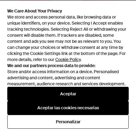
We Care About Your Privacy
We Care About Your Privacy
We store and access personal data, like browsing data or
We store and access personal data, like browsing data or
132 €
94 €
117 €
90 €
unique identifiers, on your device. Selecting I Accept enables
unique identifiers, on your device. Selecting I Accept enables
Tommy Hilfiger
Tommy Hilfiger
tracking technologies. Selecting Reject All or withdrawing your
tracking technologies. Selecting Reject All or withdrawing your
Polo De Algodón Con Logo
Polo Con Logo Bordado 1985 -
consent will disable them. If trackers are disabled, some
consent will disable them. If trackers are disabled, some
Bordado - Rosa
Rosa
En
FARFETCH
En
FARFETCH
content and ads you see may not be as relevant to you. You
content and ads you see may not be as relevant to you. You
can change your choices or withdraw consent at any time by
can change your choices or withdraw consent at any time by
REBAJAS
REBAJAS
clicking the Cookie Settings link at the bottom of the page. For
clicking the Cookie Settings link at the bottom of the page. For
more details, refer to our
more details, refer to our
Cookie Policy
Cookie Policy
.
.
We and our partners process data to provide:
We and our partners process data to provide:
Store and/or access information on a device. Personalised
Store and/or access information on a device. Personalised
advertising and content, advertising and content
advertising and content, advertising and content
measurement, audience research and services development.
measurement, audience research and services development.
Aceptar
Aceptar
Aceptar las cookies necesarias
Aceptar las cookies necesarias
Personalizar
Personalizar
132 €
94 €
102 €
63 €