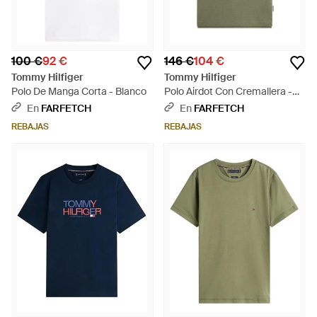
100 €
92 €
146 €
104 €
Tommy Hilfiger
Tommy Hilfiger
Polo De Manga Corta - Blanco
Polo Airdot Con Cremallera -
Verde
En
FARFETCH
En
FARFETCH
REBAJAS
REBAJAS