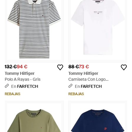
132 €
94 €
88 €
73 €
Tommy Hilfiger
Tommy Hilfiger
Polo A Rayas - Gris
Camiseta Con Logo
Estampado - Blanco
En
FARFETCH
En
FARFETCH
REBAJAS
REBAJAS