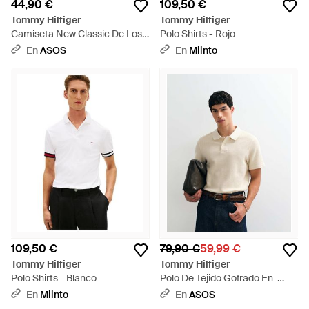
44,90 €
109,50 €
Tommy Hilfiger
Tommy Hilfiger
Camiseta New Classic De Los
Polo Shirts - Rojo
90 En Azul - Azul
En
ASOS
En
Miinto
109,50 €
79,90 €
59,99 €
Tommy Hilfiger
Tommy Hilfiger
Polo Shirts - Blanco
Polo De Tejido Gofrado En-
Neutro - Blanco
En
Miinto
En
ASOS