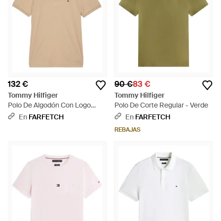
132 €
90 €
83 €
Tommy Hilfiger
Tommy Hilfiger
Polo De Algodón Con Logo
Polo De Corte Regular - Verde
Bordado - Neutro
En
FARFETCH
En
FARFETCH
REBAJAS