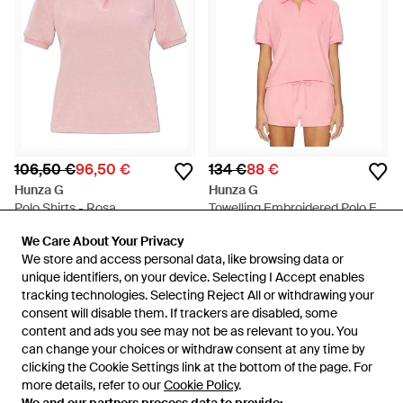
106,50 €
96,50 €
134 €
88 €
Hunza G
Hunza G
Polo Shirts - Rosa
Towelling Embroidered Polo En
Color Rosado Talla (También En
En
Miinto
En
REVOLVE
We Care About Your Privacy
We Care About Your Privacy
M) - Rosa
REBAJAS
REBAJAS
We store and access personal data, like browsing data or
We store and access personal data, like browsing data or
unique identifiers, on your device. Selecting I Accept enables
unique identifiers, on your device. Selecting I Accept enables
tracking technologies. Selecting Reject All or withdrawing your
tracking technologies. Selecting Reject All or withdrawing your
consent will disable them. If trackers are disabled, some
consent will disable them. If trackers are disabled, some
content and ads you see may not be as relevant to you. You
content and ads you see may not be as relevant to you. You
can change your choices or withdraw consent at any time by
can change your choices or withdraw consent at any time by
clicking the Cookie Settings link at the bottom of the page. For
clicking the Cookie Settings link at the bottom of the page. For
more details, refer to our
more details, refer to our
Cookie Policy
Cookie Policy
.
.