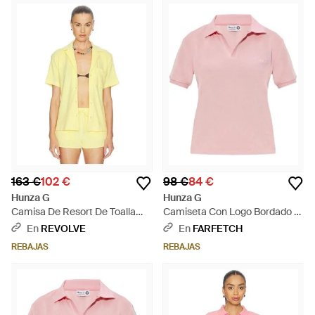
163 €
102 €
98 €
84 €
Hunza G
Hunza G
Camisa De Resort De Toalla
Camiseta Con Logo Bordado -
Towelling Resort Shirt En Color
Rosa
En
REVOLVE
En
FARFETCH
Amarillo Talla (También En S, M,
REBAJAS
REBAJAS
Xl) - Amarillo