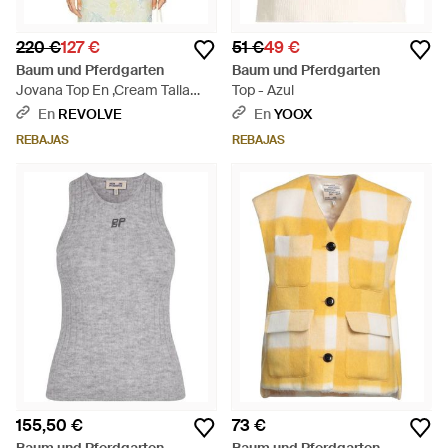
220 €
127 €
51 €
49 €
Baum und Pferdgarten
Baum und Pferdgarten
Jovana Top En ,Cream Talla
Top - Azul
(También En S, Xs, M, Xl) -
En
REVOLVE
En
YOOX
Multicolor
REBAJAS
REBAJAS
155,50 €
73 €