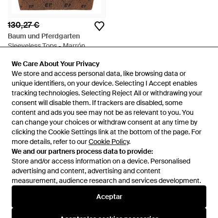
130,27 €
Baum und Pferdgarten
Sleeveless Tops - Marrón
En
Miinto
We Care About Your Privacy
We Care About Your Privacy
AGOTADO
We store and access personal data, like browsing data or
We store and access personal data, like browsing data or
unique identifiers, on your device. Selecting I Accept enables
unique identifiers, on your device. Selecting I Accept enables
tracking technologies. Selecting Reject All or withdrawing your
tracking technologies. Selecting Reject All or withdrawing your
consent will disable them. If trackers are disabled, some
consent will disable them. If trackers are disabled, some
content and ads you see may not be as relevant to you. You
content and ads you see may not be as relevant to you. You
can change your choices or withdraw consent at any time by
can change your choices or withdraw consent at any time by
clicking the Cookie Settings link at the bottom of the page. For
clicking the Cookie Settings link at the bottom of the page. For
more details, refer to our
more details, refer to our
Cookie Policy
Cookie Policy
.
.
We and our partners process data to provide:
We and our partners process data to provide:
Store and/or access information on a device. Personalised
Store and/or access information on a device. Personalised
advertising and content, advertising and content
advertising and content, advertising and content
measurement, audience research and services development.
measurement, audience research and services development.
Internacional
Aceptar
Aceptar