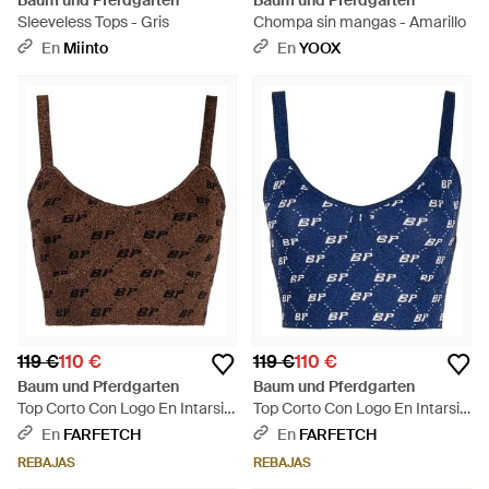
Baum und Pferdgarten
Baum und Pferdgarten
Sleeveless Tops - Gris
Chompa sin mangas - Amarillo
En
Miinto
En
YOOX
119 €
110 €
119 €
110 €
Baum und Pferdgarten
Baum und Pferdgarten
Top Corto Con Logo En Intarsia
Top Corto Con Logo En Intarsia
- Marrón
- Azul
En
FARFETCH
En
FARFETCH
REBAJAS
REBAJAS