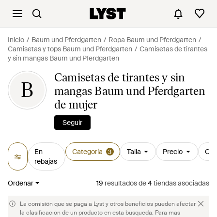
Inicio
Baum und Pferdgarten
Ropa Baum und Pferdgarten
Camisetas y tops Baum und Pferdgarten
Camisetas de tirantes
y sin mangas Baum und Pferdgarten
Camisetas de tirantes y sin
B
mangas Baum und Pferdgarten
de mujer
Seguir
En
Categoría
Talla
Precio
Col
3
rebajas
Ordenar
19
resultados
de
4
tiendas asociadas
La comisión que se paga a Lyst y otros beneficios pueden afectar
la clasificación de un producto en esta búsqueda. Para más