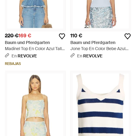
220 €
169 €
110 €
Baum und Pferdgarten
Baum und Pferdgarten
Madinel Top En Color Azul Talla
Jone Top En Color Bebe Azul
(También En 36, 38, 40, 42) -
Talla (También En Xxs, S, Xl) -
En
REVOLVE
En
REVOLVE
Azul
Azul
REBAJAS