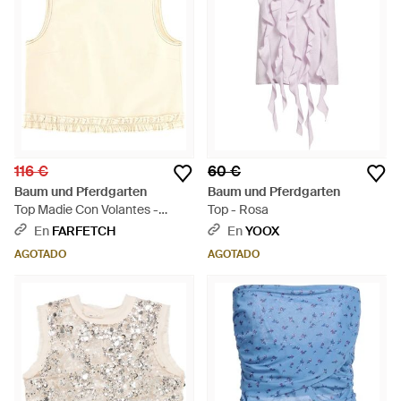
116 €
60 €
Baum und Pferdgarten
Baum und Pferdgarten
Top Madie Con Volantes -
Top - Rosa
Neutro
En
FARFETCH
En
YOOX
AGOTADO
AGOTADO