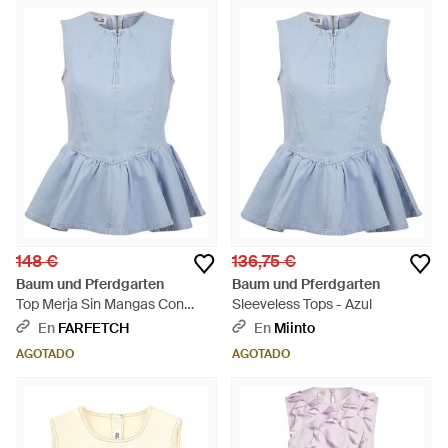
148 €
136,75 €
Baum und Pferdgarten
Baum und Pferdgarten
Top Merja Sin Mangas Con
Sleeveless Tops - Azul
Peplum - Azul
En
FARFETCH
En
Miinto
AGOTADO
AGOTADO