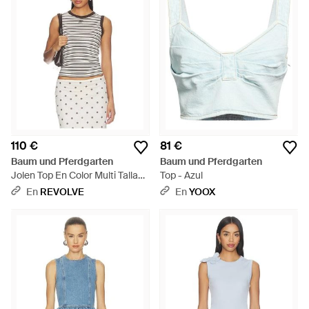
110 €
81 €
Baum und Pferdgarten
Baum und Pferdgarten
Jolen Top En Color Multi Talla
Top - Azul
(También En Xxs, Xs, S, M, Xl) -
En
REVOLVE
En
YOOX
Multicolor