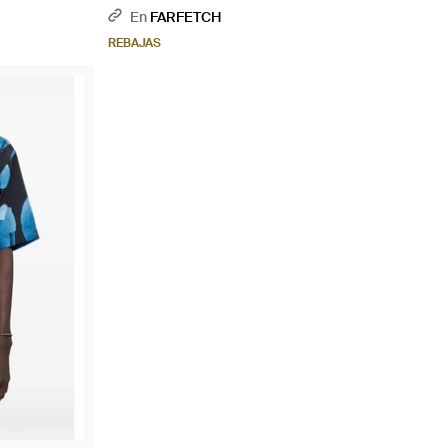
En
FARFETCH
REBAJAS