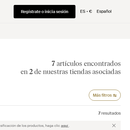
ES
€
Español
Regístrate o inicia sesión
7
artículos encontrados
en
2
de nuestras tiendas asociadas
Más filtros
7
resultados
sificación de los productos, haga clic
aquí
.