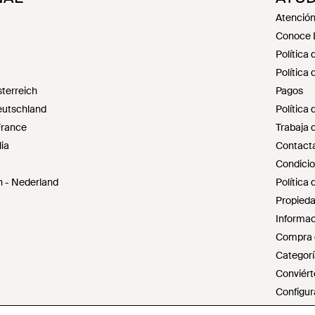
Atención 
Conoce 
Política 
Política
terreich
Pagos
utschland
Política
France
Trabaja 
ia
Contacta
Condicio
- Nederland
Política 
Propieda
Informac
Compra d
Categorí
Conviért
Configur
No vende