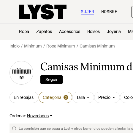
MUJER
HOMBRE
Ropa
Zapatos
Accesorios
Bolsos
Joyería
Ma
Inicio
Minimum
Ropa Minimum
Camisas Minimum
Camisas Minimum d
Seguir
En rebajas
Categoría
Talla
Precio
Colo
2
Ordenar
:
Novedades
La comisión que se paga a Lyst y otros beneficios pueden afectar la 