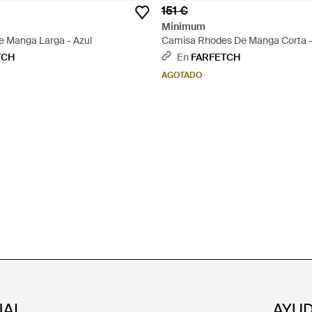
151 €
Minimum
 Manga Larga - Azul
Camisa Rhodes De Manga Corta -
TCH
En
FARFETCH
AGOTADO
NAL
AYUD