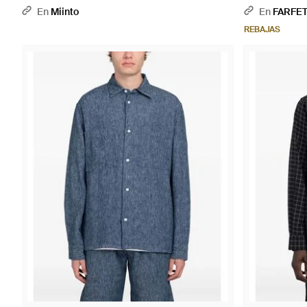
En
Miinto
En
FARFE
REBAJAS