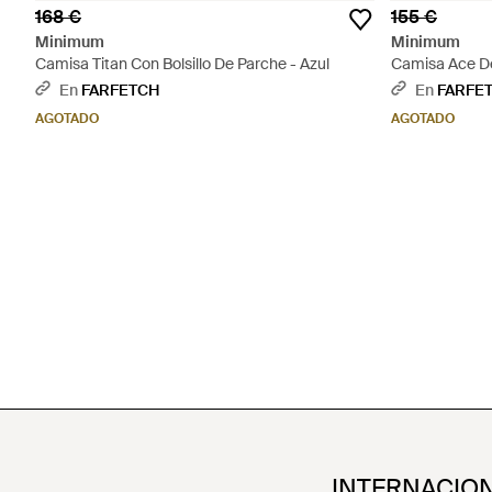
168 €
155 €
Minimum
Minimum
Camisa Titan Con Bolsillo De Parche - Azul
Camisa Ace De
En
FARFETCH
En
FARFE
AGOTADO
AGOTADO
INTERNACIO