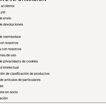
al cliente
Lyst
de envío
 de devoluciones
 de reembolsos
con nosotros
 con nosotros
nes de uso
de privacidad y de cookies
d intelectual
ión de clasificación de productos
e artículos de particulares
as
ete en socio
ación
r ni compartir mi información personal