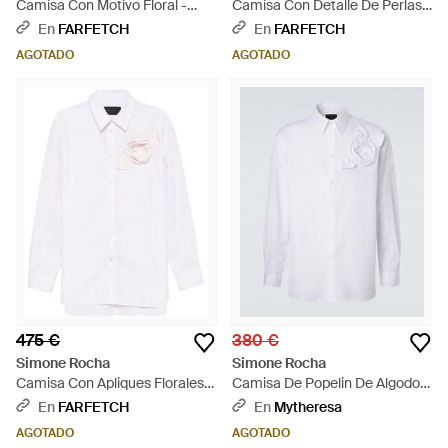
Camisa Con Motivo Floral -
Camisa Con Detalle De Perlas
Rosa
Artificiales - Negro
En
FARFETCH
En
FARFETCH
AGOTADO
AGOTADO
475 €
380 €
Simone Rocha
Simone Rocha
Camisa Con Apliques Florales -
Camisa De Popelin De Algodon
Blanco
Con Aplique Floral - Blanco
En
FARFETCH
En
Mytheresa
AGOTADO
AGOTADO