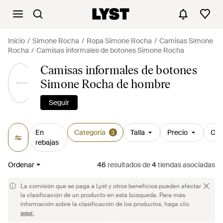
Inicio
Simone Rocha
Ropa Simone Rocha
Camisas Simone
Rocha
Camisas informales de botones Simone Rocha
Camisas informales de botones
Simone Rocha de hombre
Seguir
En
Categoría
Talla
Precio
Col
3
rebajas
Ordenar
46
resultados
de
4
tiendas asociadas
La comisión que se paga a Lyst y otros beneficios pueden afectar
la clasificación de un producto en esta búsqueda. Para más
información sobre la clasificación de los productos, haga clic
aquí
.