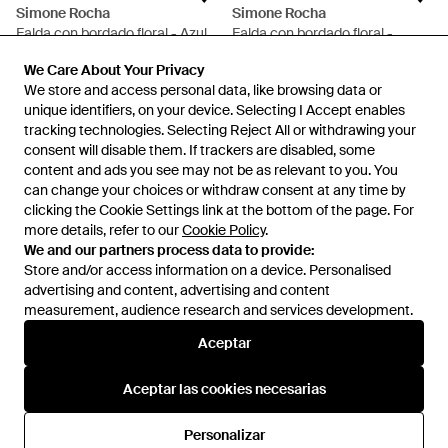
Simone Rocha
Simone Rocha
Falda con bordado floral - Azul
Falda con bordado floral -
Blanco
En
FARFETCH
En
FARFETCH
We Care About Your Privacy
We Care About Your Privacy
AGOTADO
AGOTADO
We store and access personal data, like browsing data or
We store and access personal data, like browsing data or
unique identifiers, on your device. Selecting I Accept enables
unique identifiers, on your device. Selecting I Accept enables
tracking technologies. Selecting Reject All or withdrawing your
tracking technologies. Selecting Reject All or withdrawing your
consent will disable them. If trackers are disabled, some
consent will disable them. If trackers are disabled, some
content and ads you see may not be as relevant to you. You
content and ads you see may not be as relevant to you. You
can change your choices or withdraw consent at any time by
can change your choices or withdraw consent at any time by
clicking the Cookie Settings link at the bottom of the page. For
clicking the Cookie Settings link at the bottom of the page. For
more details, refer to our
more details, refer to our
Cookie Policy
Cookie Policy
.
.
We and our partners process data to provide:
We and our partners process data to provide:
Store and/or access information on a device. Personalised
Store and/or access information on a device. Personalised
advertising and content, advertising and content
advertising and content, advertising and content
measurement, audience research and services development.
measurement, audience research and services development.
Internacional
Aceptar
Aceptar
Aceptar las cookies necesarias
Aceptar las cookies necesarias
Ayuda e información
Personalizar
Personalizar