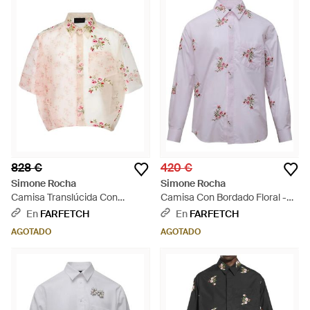
828 €
420 €
Simone Rocha
Simone Rocha
Camisa Translúcida Con
Camisa Con Bordado Floral -
Bordado Floral - Rosa
Morado
En
FARFETCH
En
FARFETCH
AGOTADO
AGOTADO