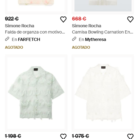
922 €
668 €
Simone Rocha
Simone Rocha
Falda de organza con motivo
Camisa Bowling Carnation En
de camelia - Blanco
Organza De Seda - Blanco
En
FARFETCH
En
Mytheresa
AGOTADO
AGOTADO
1 198 €
1 075 €