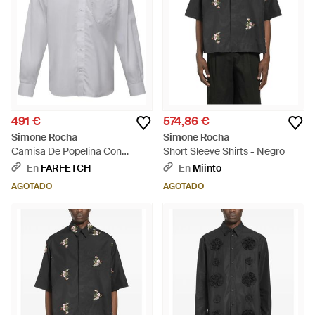
491 €
574,86 €
Simone Rocha
Simone Rocha
Camisa De Popelina Con
Short Sleeve Shirts - Negro
Detalles De Cristal - Gris
En
FARFETCH
En
Miinto
AGOTADO
AGOTADO