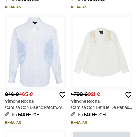
REBAJAS
REBAJAS
846 €
465 €
1 703 €
921 €
Simone Rocha
Simone Rocha
Camisa Con Diseño Patchwork
Camisa Con Detalle De Perlas
- Blanco
Artificiales - Blanco
En
FARFETCH
En
FARFETCH
REBAJAS
REBAJAS