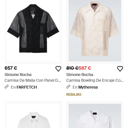
657 €
810 €
567 €
Simone Rocha
Simone Rocha
Camisa De Malla Con Panel De
Camisa Bowling De Encaje Con
Encaje - Negro
Patchwork - Blanco
En
FARFETCH
En
Mytheresa
REBAJAS