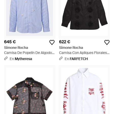
645 €
622 €
Simone Rocha
Simone Rocha
Camisa De Popelin De Algodon
Camisa Con Apliques Florales -
A Rayas Adornada - Azul
Negro
En
Mytheresa
En
FARFETCH