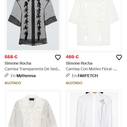
558 €
469 €
Simone Rocha
Simone Rocha
Camisa Transparente De Seda
Camisa Con Motivo Floral -
Con Aplique Floral - Gris
Blanco
En
Mytheresa
En
FARFETCH
AGOTADO
AGOTADO