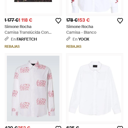
1 177 €
1 118 €
178 €
153 €
Simone Rocha
Simone Rocha
Camisa Translúcida Con
Camisa - Blanco
Bordado Floral - Negro
En
FARFETCH
En
YOOX
REBAJAS
REBAJAS