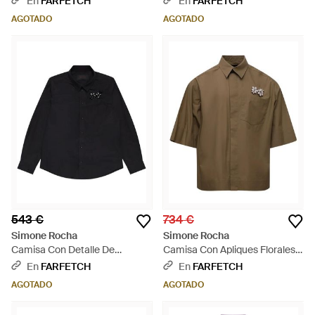
En
FARFETCH
En
FARFETCH
AGOTADO
AGOTADO
543 €
734 €
Simone Rocha
Simone Rocha
Camisa Con Detalle De
Camisa Con Apliques Florales -
Apliques - Negro
Marrón
En
FARFETCH
En
FARFETCH
AGOTADO
AGOTADO