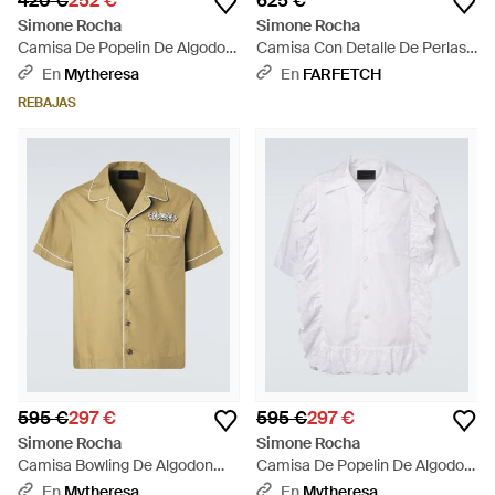
420 €
252 €
625 €
Simone Rocha
Simone Rocha
Camisa De Popelin De Algodon
Camisa Con Detalle De Perlas
Bordada - Rosa
Artificiales - Blanco
En
Mytheresa
En
FARFETCH
REBAJAS
595 €
297 €
595 €
297 €
Simone Rocha
Simone Rocha
Camisa Bowling De Algodon
Camisa De Popelin De Algodon
Adornada - Metálico
Con Volantes - Blanco
En
Mytheresa
En
Mytheresa