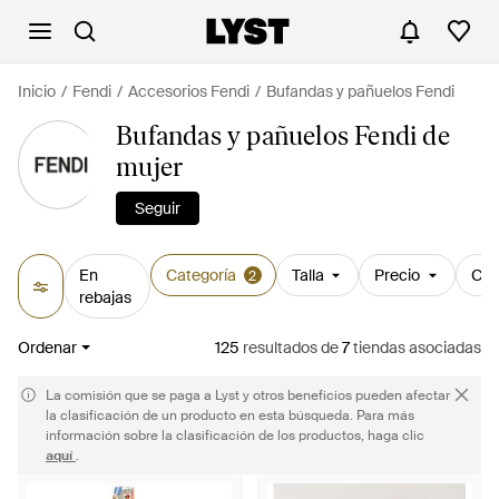
Inicio
Fendi
Accesorios Fendi
Bufandas y pañuelos Fendi
Bufandas y pañuelos Fendi de
mujer
Seguir
En
Categoría
Talla
Precio
Col
2
rebajas
Ordenar
125
resultados
de
7
tiendas asociadas
La comisión que se paga a Lyst y otros beneficios pueden afectar
la clasificación de un producto en esta búsqueda. Para más
información sobre la clasificación de los productos, haga clic
aquí
.