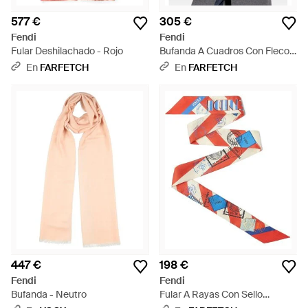
577 €
305 €
Fendi
Fendi
Fular Deshilachado - Rojo
Bufanda A Cuadros Con Flecos
- Gris
En
FARFETCH
En
FARFETCH
447 €
198 €
Fendi
Fendi
Bufanda - Neutro
Fular A Rayas Con Sello