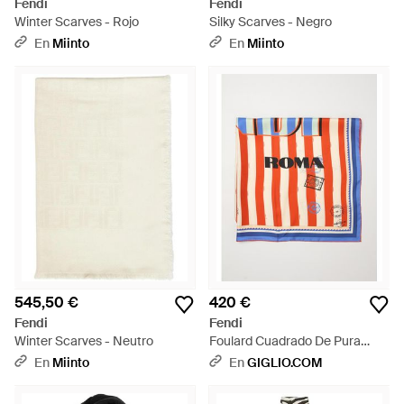
Fendi
Fendi
Winter Scarves - Rojo
Silky Scarves - Negro
En
Miinto
En
Miinto
545,50 €
420 €
Fendi
Fendi
Winter Scarves - Neutro
Foulard Cuadrado De Pura
Seda Con Motivo De Rayas
En
Miinto
En
GIGLIO.COM
Bicolor - Azul