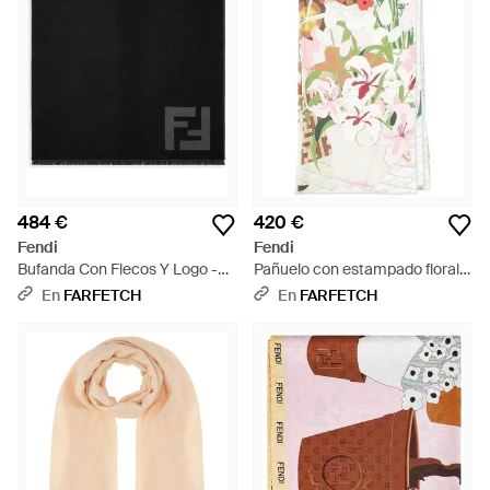
484 €
420 €
Fendi
Fendi
Bufanda Con Flecos Y Logo -
Pañuelo con estampado floral -
Negro
Blanco
En
FARFETCH
En
FARFETCH