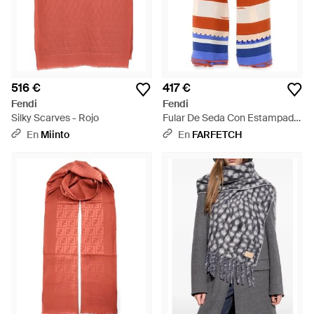
516 €
417 €
Fendi
Fendi
Silky Scarves - Rojo
Fular De Seda Con Estampado
Pequin - Azul
En
Miinto
En
FARFETCH