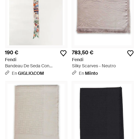
190 €
783,50 €
Fendi
Fendi
Bandeau De Seda Con
Silky Scarves - Neutro
Estampado De Monograma Ff
En
GIGLIO.COM
En
Miinto
En Jacquard - Blanco