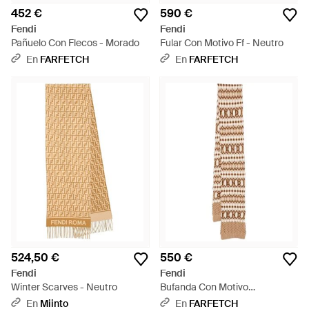
452 €
590 €
Fendi
Fendi
Pañuelo Con Flecos - Morado
Fular Con Motivo Ff - Neutro
En
FARFETCH
En
FARFETCH
524,50 €
550 €
Fendi
Fendi
Winter Scarves - Neutro
Bufanda Con Motivo
Geométrico - Metálico
En
Miinto
En
FARFETCH