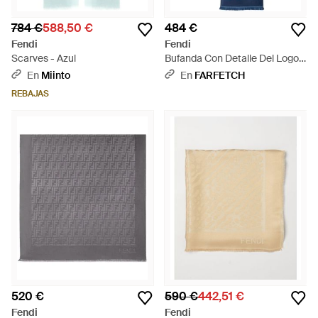
784 €
588,50 €
484 €
Fendi
Fendi
Scarves - Azul
Bufanda Con Detalle Del Logo -
Azul
En
Miinto
En
FARFETCH
REBAJAS
520 €
590 €
442,51 €
Fendi
Fendi