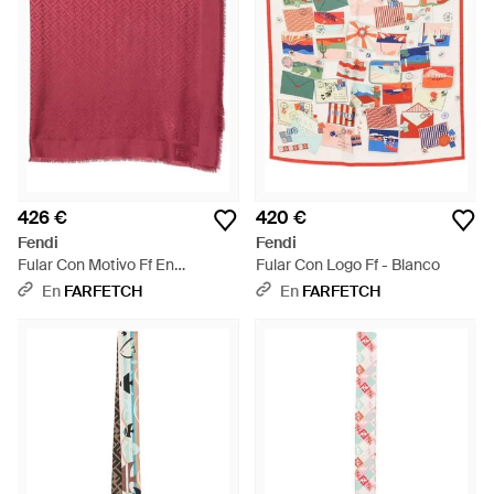
426 €
420 €
Fendi
Fendi
Fular Con Motivo Ff En
Fular Con Logo Ff - Blanco
Jacquard - Rojo
En
FARFETCH
En
FARFETCH