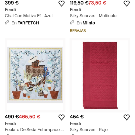
399 €
119,50 €
73,50 €
Fendi
Fendi
Chal Con Motivo Ff - Azul
Silky Scarves - Multicolor
En
FARFETCH
En
Miinto
REBAJAS
490 €
465,50 €
454 €
Fendi
Fendi
Foulard De Seda Estampado -
Silky Scarves - Rojo