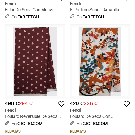
Fendi
Fendi
Fular De Seda Con Motivo
Ff Pattern Scarf - Amarillo
Gardening - Blanco
En
FARFETCH
En
FARFETCH
490 €
294 €
420 €
336 €
Fendi
Fendi
Foulard Reversible De Seda
Foulard De Seda Con
Con Estampado De Lunares -
Estampado Floral - Multicolor
En
GIGLIO.COM
En
GIGLIO.COM
Morado
REBAJAS
REBAJAS