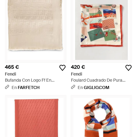
465 €
420 €
Fendi
Fendi
Bufanda Con Logo Ff En
Foulard Cuadrado De Pura
Jacquard - Neutro
Seda Con Estampado Gráfico
En
FARFETCH
En
GIGLIO.COM
Integral - Multicolor