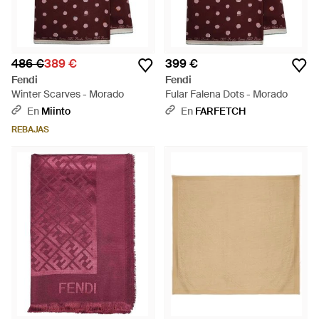
486 €
389 €
399 €
Fendi
Fendi
Winter Scarves - Morado
Fular Falena Dots - Morado
En
Miinto
En
FARFETCH
REBAJAS