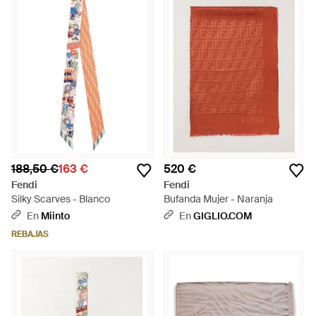
188,50 €
163 €
520 €
Fendi
Fendi
Silky Scarves - Blanco
Bufanda Mujer - Naranja
En
Miinto
En
GIGLIO.COM
REBAJAS