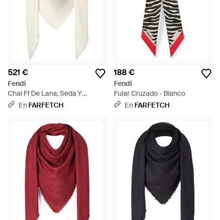
521 €
188 €
Fendi
Fendi
Chal Ff De Lana, Seda Y
Fular Cruzado - Blanco
Cachemira - Blanco
En
FARFETCH
En
FARFETCH