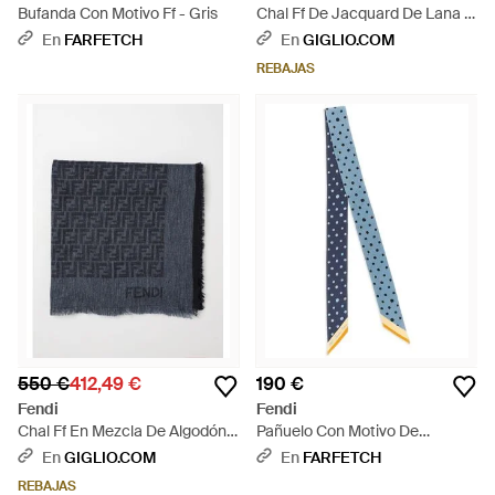
Bufanda Con Motivo Ff - Gris
Chal Ff De Jacquard De Lana Y
Seda - Neutro
En
FARFETCH
En
GIGLIO.COM
REBAJAS
550 €
412,49 €
190 €
Fendi
Fendi
Chal Ff En Mezcla De Algodón
Pañuelo Con Motivo De
Y Lana Jacquard - Azul
Lunares - Azul
En
GIGLIO.COM
En
FARFETCH
REBAJAS