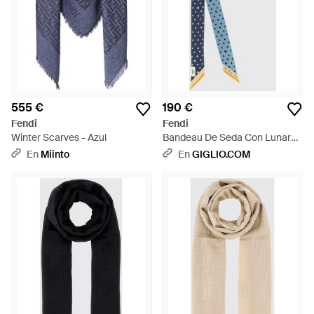
555 €
190 €
Fendi
Fendi
Winter Scarves - Azul
Bandeau De Seda Con Lunares
Biselados - Azul
En
Miinto
En
GIGLIO.COM