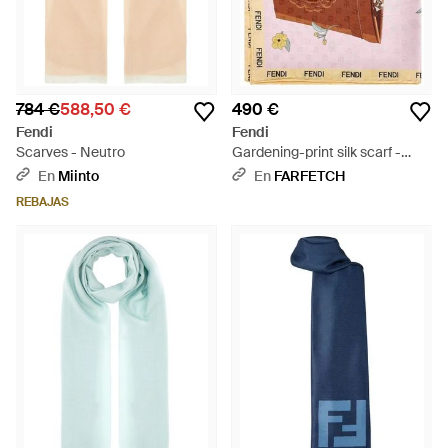
784 €
588,50 €
490 €
Fendi
Fendi
Scarves - Neutro
Gardening-print silk scarf -
Blanco
En
Miinto
En
FARFETCH
REBAJAS