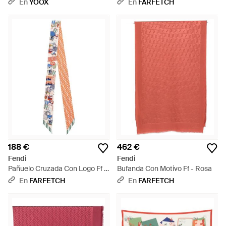
Estampado - Blanco
En
YOOX
En
FARFETCH
188 €
462 €
Fendi
Fendi
Pañuelo Cruzada Con Logo Ff -
Bufanda Con Motivo Ff - Rosa
Blanco
En
FARFETCH
En
FARFETCH