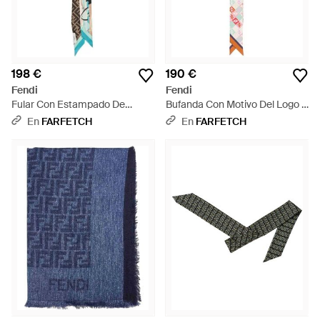
198 €
190 €
Fendi
Fendi
Fular Con Estampado De
Bufanda Con Motivo Del Logo -
Peces - Azul
Blanco
En
FARFETCH
En
FARFETCH