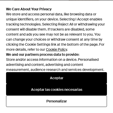
We Care About Your Privacy
We Care About Your Privacy
We store and access personal data, like browsing data or
We store and access personal data, like browsing data or
unique identifiers, on your device. Selecting I Accept enables
unique identifiers, on your device. Selecting I Accept enables
tracking technologies. Selecting Reject All or withdrawing your
tracking technologies. Selecting Reject All or withdrawing your
consent will disable them. If trackers are disabled, some
consent will disable them. If trackers are disabled, some
content and ads you see may not be as relevant to you. You
content and ads you see may not be as relevant to you. You
can change your choices or withdraw consent at any time by
can change your choices or withdraw consent at any time by
clicking the Cookie Settings link at the bottom of the page. For
clicking the Cookie Settings link at the bottom of the page. For
545 €
545,50 €
more details, refer to our
more details, refer to our
Cookie Policy
Cookie Policy
.
.
Fendi
Fendi
We and our partners process data to provide:
We and our partners process data to provide:
Bufanda Con Parche Del Logo -
Winter Scarves - Marrón
Store and/or access information on a device. Personalised
Store and/or access information on a device. Personalised
Neutro
En
FARFETCH
En
Miinto
advertising and content, advertising and content
advertising and content, advertising and content
measurement, audience research and services development.
measurement, audience research and services development.
Aceptar
Aceptar
Aceptar las cookies necesarias
Aceptar las cookies necesarias
Personalizar
Personalizar