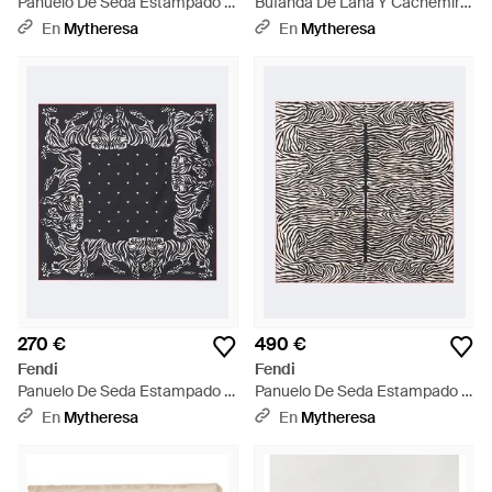
Panuelo De Seda Estampado -
Bufanda De Lana Y Cachemir
Blanco
Reversible - Negro
En
Mytheresa
En
Mytheresa
270 €
490 €
Fendi
Fendi
Panuelo De Seda Estampado -
Panuelo De Seda Estampado -
Negro
Negro
En
Mytheresa
En
Mytheresa