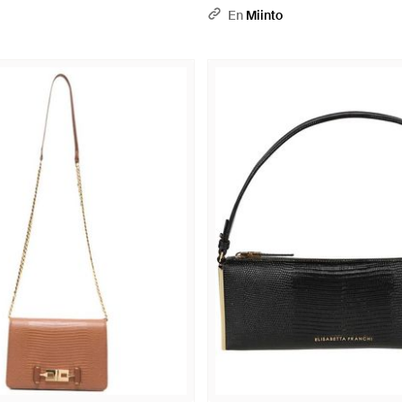
En
Miinto