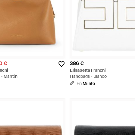
0 €
386 €
anchi
Elisabetta Franchi
 - Marrón
Handbags - Blanco
En
Miinto