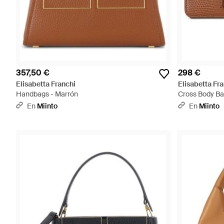
357,50 €
298 €
Elisabetta Franchi
Elisabetta Fr
Handbags - Marrón
Cross Body Ba
En
Miinto
En
Miinto