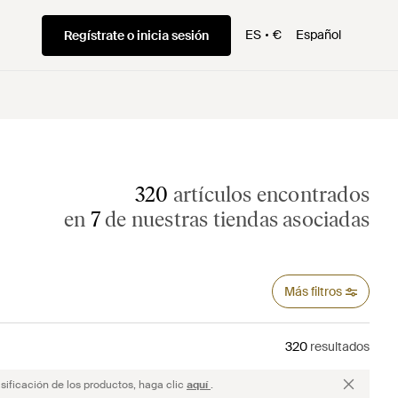
ES
€
Español
Regístrate o inicia sesión
320
artículos encontrados
en
7
de nuestras tiendas asociadas
Más filtros
320
resultados
sificación de los productos, haga clic
aquí
.