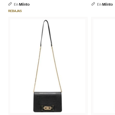
En
Miinto
En
Miinto
REBAJAS