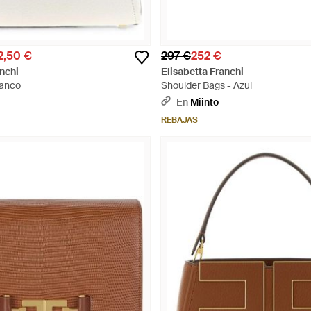
2,50 €
297 €
252 €
anchi
Elisabetta Franchi
lanco
Shoulder Bags - Azul
En
Miinto
REBAJAS