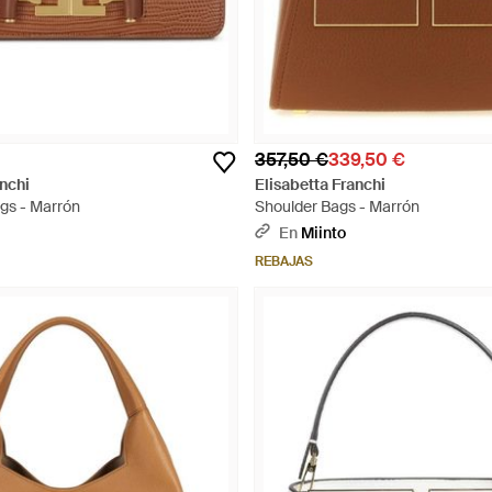
357,50 €
339,50 €
anchi
Elisabetta Franchi
gs - Marrón
Shoulder Bags - Marrón
En
Miinto
REBAJAS