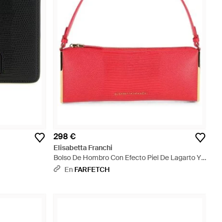
298 €
Elisabetta Franchi
Bolso De Hombro Con Efecto Piel De Lagarto Y
Ribete Dorado - Rojo
En
FARFETCH