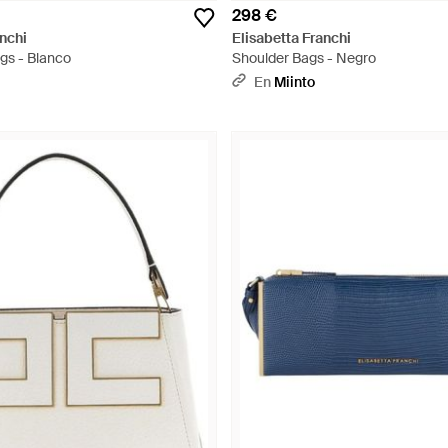
298 €
anchi
Elisabetta Franchi
gs - Blanco
Shoulder Bags - Negro
En
Miinto