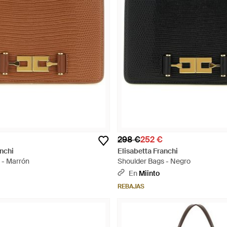
298 €
252 €
anchi
Elisabetta Franchi
 - Marrón
Shoulder Bags - Negro
En
Miinto
REBAJAS