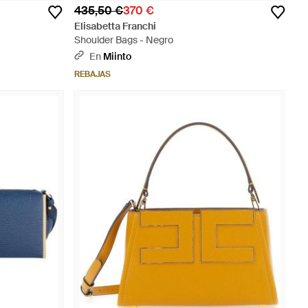
435,50 €
370 €
Elisabetta Franchi
Shoulder Bags - Negro
En
Miinto
REBAJAS