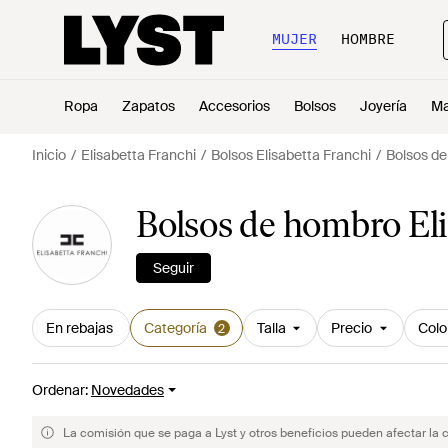
MUJER
HOMBRE
Ropa
Zapatos
Accesorios
Bolsos
Joyería
Ma
Inicio
Elisabetta Franchi
Bolsos Elisabetta Franchi
Bolsos de
Bolsos de hombro Eli
Seguir
En rebajas
Categoría
Talla
Precio
Colo
2
Ordenar
:
Novedades
La comisión que se paga a Lyst y otros beneficios pueden afectar la 