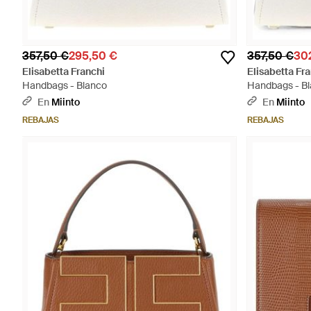
357,50 €
295,50 €
357,50 €
30
Elisabetta Franchi
Elisabetta Fr
Handbags - Blanco
Handbags - B
En
Miinto
En
Miinto
REBAJAS
REBAJAS