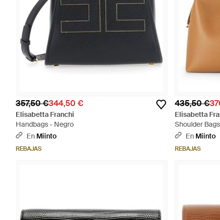
357,50 €
344,50 €
435,50 €
37
Elisabetta Franchi
Elisabetta Fr
Handbags - Negro
Shoulder Bags
En
Miinto
En
Miinto
REBAJAS
REBAJAS