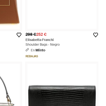
298 €
252 €
Elisabetta Franchi
Shoulder Bags - Negro
En
Miinto
REBAJAS