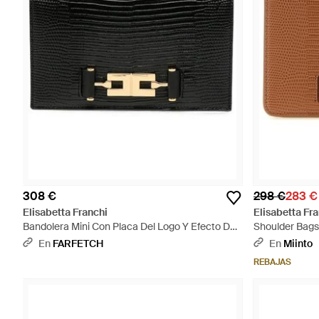
308 €
298 €
283 €
Elisabetta Franchi
Elisabetta Fr
Bandolera Mini Con Placa Del Logo Y Efecto De
Shoulder Bags
Piel De Lagarto - Negro
En
FARFETCH
En
Miinto
REBAJAS