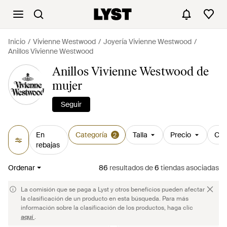
Inicio
Vivienne Westwood
Joyería Vivienne Westwood
Anillos Vivienne Westwood
Anillos Vivienne Westwood de
mujer
Seguir
En
Categoría
Talla
Precio
Col
2
rebajas
Ordenar
86
resultados
de
6
tiendas asociadas
La comisión que se paga a Lyst y otros beneficios pueden afectar
la clasificación de un producto en esta búsqueda. Para más
información sobre la clasificación de los productos, haga clic
aquí
.