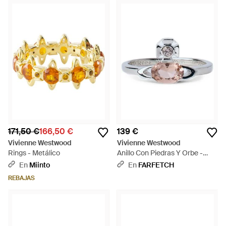
171,50 €
166,50 €
139 €
Vivienne Westwood
Vivienne Westwood
Rings - Metálico
Anillo Con Piedras Y Orbe -
Blanco
En
Miinto
En
FARFETCH
REBAJAS