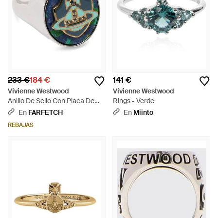
233 €
184 €
141 €
Vivienne Westwood
Vivienne Westwood
Anillo De Sello Con Placa De
Rings - Verde
Orbe - Azul
En
FARFETCH
En
Miinto
REBAJAS