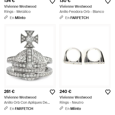
134 €
130 €
Vivienne Westwood
Vivienne Westwood
Rings - Metálico
Anillo Feodora Orb - Blanco
En
Miinto
En
FARFETCH
261 €
240 €
Vivienne Westwood
Vivienne Westwood
Anillo Orb Con Apliques De
Rings - Neutro
Cristal - Blanco
En
FARFETCH
En
Miinto