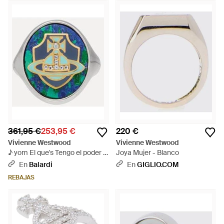
361,95 €
253,95 €
220 €
Vivienne Westwood
Vivienne Westwood
♪ yom El que's Tengo el poder ♪
Joya Mujer - Blanco
- Azul
En
Balardi
En
GIGLIO.COM
REBAJAS