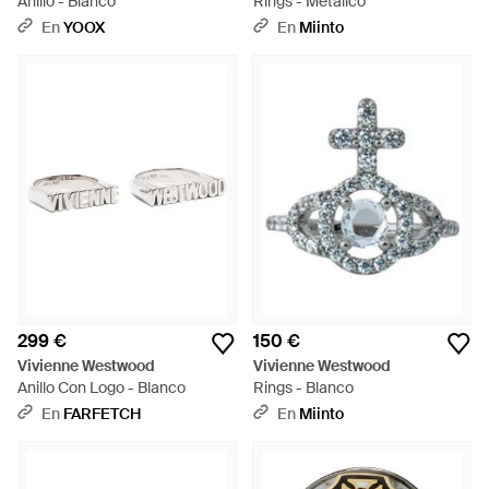
Anillo - Blanco
Rings - Metálico
En
YOOX
En
Miinto
299 €
150 €
Vivienne Westwood
Vivienne Westwood
Anillo Con Logo - Blanco
Rings - Blanco
En
FARFETCH
En
Miinto