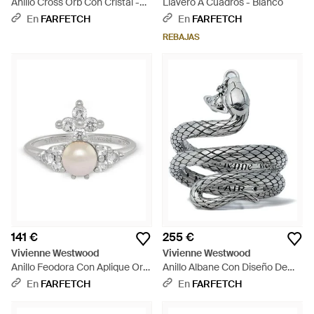
Anillo Cross Orb Con Cristal -
Llavero A Cuadros - Blanco
Blanco
En
FARFETCH
En
FARFETCH
REBAJAS
141 €
255 €
Vivienne Westwood
Vivienne Westwood
Anillo Feodora Con Aplique Orb
Anillo Albane Con Diseño De
- Blanco
Serpiente - Blanco
En
FARFETCH
En
FARFETCH