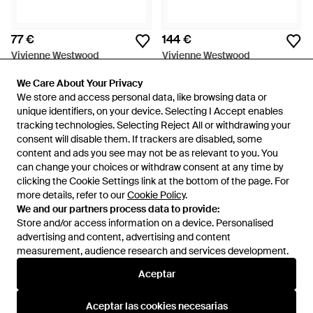
77 €
144 €
Vivienne Westwood
Vivienne Westwood
Pendiente Nano - Blanco
Anillo Reina Petite Con Detalles
We Care About Your Privacy
We Care About Your Privacy
De Cristal - Blanco
En
FARFETCH
En
FARFETCH
We store and access personal data, like browsing data or
We store and access personal data, like browsing data or
unique identifiers, on your device. Selecting I Accept enables
unique identifiers, on your device. Selecting I Accept enables
tracking technologies. Selecting Reject All or withdrawing your
tracking technologies. Selecting Reject All or withdrawing your
consent will disable them. If trackers are disabled, some
consent will disable them. If trackers are disabled, some
content and ads you see may not be as relevant to you. You
content and ads you see may not be as relevant to you. You
can change your choices or withdraw consent at any time by
can change your choices or withdraw consent at any time by
clicking the Cookie Settings link at the bottom of the page. For
clicking the Cookie Settings link at the bottom of the page. For
more details, refer to our
more details, refer to our
Cookie Policy
Cookie Policy
.
.
We and our partners process data to provide:
We and our partners process data to provide:
Store and/or access information on a device. Personalised
Store and/or access information on a device. Personalised
advertising and content, advertising and content
advertising and content, advertising and content
measurement, audience research and services development.
measurement, audience research and services development.
Aceptar
Aceptar
109 €
113,50 €
Vivienne Westwood
Vivienne Westwood
Aceptar las cookies necesarias
Aceptar las cookies necesarias