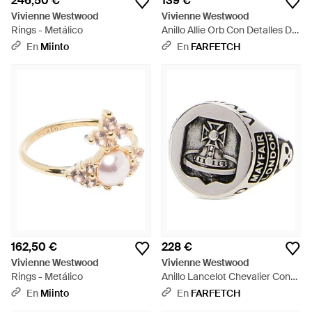
246,50 €
139 €
Vivienne Westwood
Vivienne Westwood
Rings - Metálico
Anillo Allie Orb Con Detalles De
Cristal - Blanco
En
Miinto
En
FARFETCH
162,50 €
228 €
Vivienne Westwood
Vivienne Westwood
Rings - Metálico
Anillo Lancelot Chevalier Con
Orbe - Negro
En
Miinto
En
FARFETCH