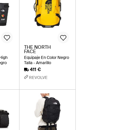
THE NORTH
FACE
 High
Equipaje En Color Negro
egro
Talla - Amarillo
411 €
REVOLVE