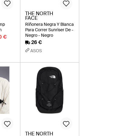
THE NORTH
FACE
amp
Riñonera Negra Y Blanca
n
Para Correr Sunriser De -
Negro - Negro
0 €
26 €
ASOS
THE NORTH