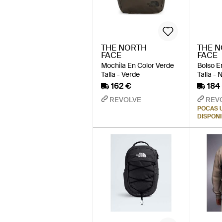
THE NORTH
THE 
FACE
FACE
Mochila En Color Verde
Bolso E
Talla - Verde
Talla - 
162 €
184
REVOLVE
REV
POCAS 
DISPON