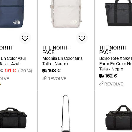
NORTH
THE NORTH
THE NORTH
FACE
FACE
 En Color Azul
Mochila En Color Gris
Bolso Tote X Sky
alla - Azul
Talla - Neutro
Farm En Color N
Talla - Negro
 €
131 €
163 €
(-20 %)
162 €
OLVE
REVOLVE
REVOLVE
S