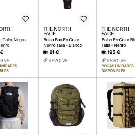
NORTH
THE NORTH
THE NORTH
FACE
FACE
n Color Negro
Bolso Box En Color
Bolso En Color B
Negro
Negro Talla - Blanco
Talla - Negro
 €
81 €
195 €
OLVE
REVOLVE
REVOLVE
UNIDADES
POCAS UNIDADES
IBLES
DISPONIBLES