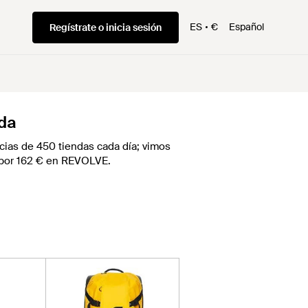
ES
€
Español
Regístrate o inicia sesión
nda
ias de 450 tiendas cada día; vimos
z por 162 € en REVOLVE.