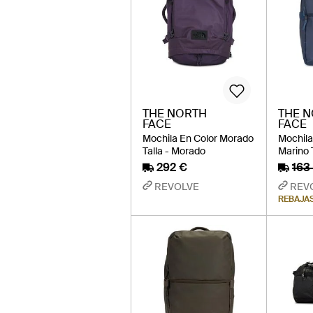
THE NORTH
THE 
FACE
FACE
Mochila En Color Morado
Mochila
Talla - Morado
Marino T
292 €
163
REVOLVE
REV
REBAJA