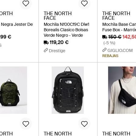
NORTH
THE NORTH
THE NORTH
FACE
FACE
 Negra Jester De
Mochila Nf00Cf9C Diw1
Mochila Base C
Borealis Clasico Bolsas
Fuse Box - Marró
Verde Negro - Verde
,99 €
150 €
142,5
119,20 €
(-5 %)
S
GIGLIO.COM
Drestige
REBAJAS
NORTH
THE NORTH
THE NORTH