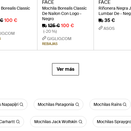
FACE
FACE
 Borealis Classic
Mochila Borealis Classic
Riñonera Negra J
De Nailon Con Logo -
Lumbar De - Neg
Negro
 €
100 €
35 €
125 €
100 €
ASOS
(-20 %)
IO.COM
GIGLIO.COM
S
REBAJAS
Ver más
 Napapijri
Mochilas Patagonia
Mochilas Rains
Carhartt
Mochilas Jack Wolfskin
Mochilas Spraygr