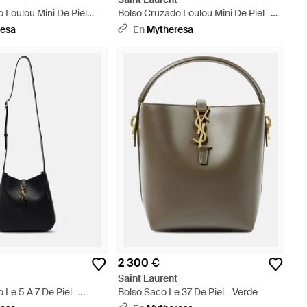
 Loulou Mini De Piel
Bolso Cruzado Loulou Mini De Piel -
Morado
Negro
resa
En
Mytheresa
2 300 €
t
Saint Laurent
 Le 5 A 7 De Piel -
Bolso Saco Le 37 De Piel - Verde