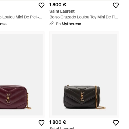
1 800 €
t
Saint Laurent
 Loulou Mini De Piel -
Bolso Cruzado Loulou Toy Mini De Piel
Matelasse - Morado
resa
En
Mytheresa
1 800 €
t
Saint Laurent