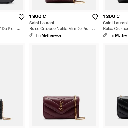
1 300 €
1 300 €
Saint Laurent
Saint Lauren
 De Piel -
Bolso Cruzado Nolita Mini De Piel -
Bolso Cruzado
Rojo
Negro
En
Mytheresa
En
Mythe