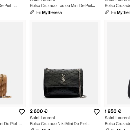
e Piel -
Bolso Cruzado Loulou Mini De Piel
Bolso Cruzado
Matelasse - Negro
Matelasse - 
En
Mytheresa
En
Mythe
2 600 €
1 950 €
Saint Laurent
Saint Lauren
i De Piel -
Bolso Cruzado Niki Mini De Piel
Bolso Cruzado
Adornado - Negro
Negro