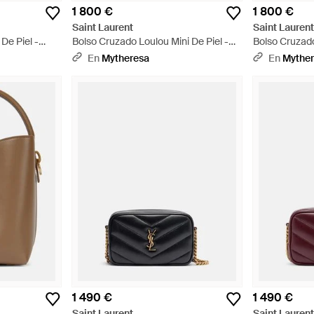
1 800 €
1 800 €
Saint Laurent
Saint Lauren
De Piel -
Bolso Cruzado Loulou Mini De Piel -
Bolso Cruzado
Blanco
Negro
En
Mytheresa
En
Mythe
1 490 €
1 490 €
Saint Laurent
Saint Lauren