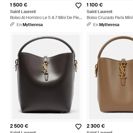
1 500 €
1 100 €
Saint Laurent
Saint Laurent
Bolso Al Hombro Le 5 A 7 Mini De Piel
Bolso Cruzado Paris Mini 
- Rojo
Negro
En
Mytheresa
En
Mytheresa
2 500 €
2 300 €
Saint Laurent
Saint Laurent