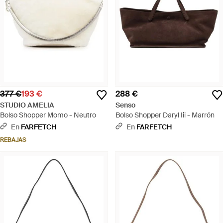
377 €
193 €
288 €
STUDIO AMELIA
Senso
Bolso Shopper Momo - Neutro
Bolso Shopper Daryl Iii - Marrón
En
FARFETCH
En
FARFETCH
REBAJAS