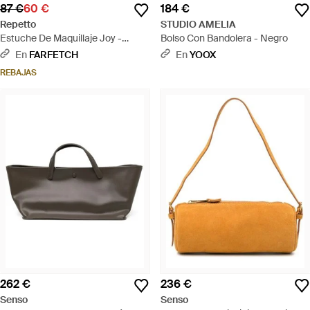
87 €
60 €
184 €
Repetto
STUDIO AMELIA
Estuche De Maquillaje Joy -
Bolso Con Bandolera - Negro
Negro
En
FARFETCH
En
YOOX
REBAJAS
262 €
236 €
Senso
Senso