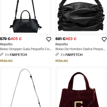
579 €
405 €
661 €
463 €
Repetto
Repetto
Bolso Shopper Gala Pequeño Con
Bolso De Hombro Opéra Pequeño
Detalle De Lazo - Negro
De Piel De Becerro - Negro
En
FARFETCH
En
FARFETCH
REBAJAS
REBAJAS